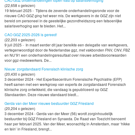
CAO GGZ onderhandelingen lopen vast op salarisverhoging
(22,658 x gelezen)
19 februari 2025 - Tijdens de zevende onderhandelingsronde voor de
nieuwe CAO GGZ ging het weer mis. De werkgevers in de GGZ zijn niet
bereid om personeel in de geestelijke gezondheidszorg een fatsoenlijke
salarisverhoging aan te bieden. Het...
CAO GGZ 2025-2026 is gereed!
(22,203 x gelezen)
9 juli 2025 - In maart eerder dit jaar bereikte een delegatie van werkgevers,
vertegenwoordigd door de Nederlandse ggz, met vakbonden FNV, CNV, FBZ
en NU’91 een onderhandelingsresultaat over nieuwe arbeidsvoorwaarden
voor ggz-medewerkers. De...
Nieuw: zorgstandaard Forensisch klinische zorg
(20,430 x gelezen)
3 december 2024 - Het Expertisecentrum Forensische Psychiatrie (EFP)
heeft samen met een werkgroep van experts de zorgstandaard Forensisch
klinische zorg ontwikkeld, die vandaag is gepubliceerd op GGZ
Standaarden. Deze nieuwe standaard biedt...
Gerda van der Meer nieuwe bestuurder GGZ Friesland
(20,204 x gelezen)
3 december 2024 - Gerda van der Meer (56) wordt zorginhoudelijk
bestuurder bij GGZ Friesland en Synaeda. De Raad van Toezicht benoemt
haar per februari 2025. Van der Meer, woonachtig in Amsterdam, maar ‘hikke
en tein’ in Friesland, brengt...