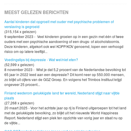
MEEST GELEZEN BERICHTEN
Aantal kinderen dat opgroeit met ouder met psychische problemen of
verslaving is gegroeid
(315,154 x gelezen)
9 september 2023 - Veel kinderen groeien op in een gezin met één of twee
ouders met een psychische aandoening of een drugs- of alcoholstoornis.
Deze kinderen, afgekort ook wel KOPP/KOV genoemd, lopen een verhoogd
risico om op latere leeftijd...
Voedingstips bij depressie - Wat wel/niet eten?
(52,599 x gelezen)
8 november 2023 - Wist je dat 5,2 procent van de Nederlandse bevolking tot
65 jaar in 2022 leed aan een depressie? Dit komt neer op 550.000 mensen,
zo blijkt uit cijfers van de GGZ Groep. En volgens het Trimbos Instituut krijgt
ongeveer 25 procent...
Finland wederom gelukkigste land ter wereld, Nederland stijgt naar vijfde
plaats
(27,268 x gelezen)
20 maart 2025 - Voor het achtste jaar op rij is Finland uitgeroepen tot het land
met de gelukkigste bevolking, zo blijkt uit het nieuwste World Happiness
Report. Nederland stijgt een plek ten opzichte van vorig jaar en staat nu op
de vijfde...