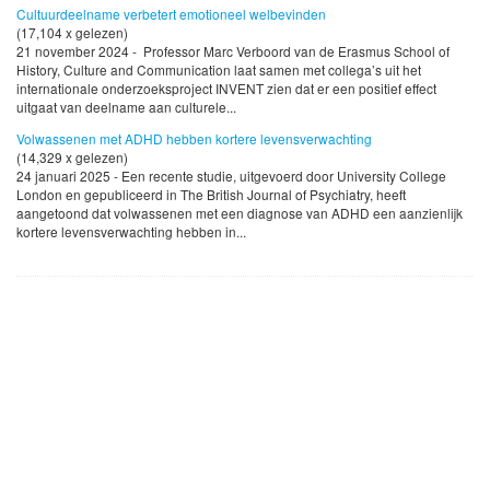
Cultuurdeelname verbetert emotioneel welbevinden
(17,104 x gelezen)
21 november 2024 - Professor Marc Verboord van de Erasmus School of
History, Culture and Communication laat samen met collega’s uit het
internationale onderzoeksproject INVENT zien dat er een positief effect
uitgaat van deelname aan culturele...
Volwassenen met ADHD hebben kortere levensverwachting
(14,329 x gelezen)
24 januari 2025 - Een recente studie, uitgevoerd door University College
London en gepubliceerd in The British Journal of Psychiatry, heeft
aangetoond dat volwassenen met een diagnose van ADHD een aanzienlijk
kortere levensverwachting hebben in...