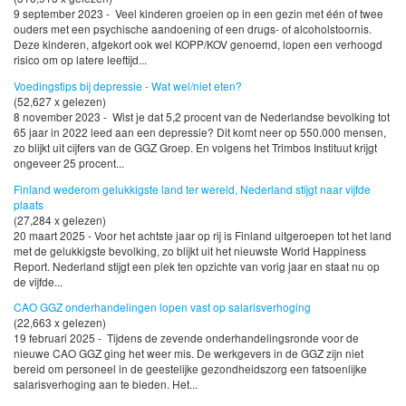
9 september 2023 - Veel kinderen groeien op in een gezin met één of twee
ouders met een psychische aandoening of een drugs- of alcoholstoornis.
Deze kinderen, afgekort ook wel KOPP/KOV genoemd, lopen een verhoogd
risico om op latere leeftijd...
Voedingstips bij depressie - Wat wel/niet eten?
(52,627 x gelezen)
8 november 2023 - Wist je dat 5,2 procent van de Nederlandse bevolking tot
65 jaar in 2022 leed aan een depressie? Dit komt neer op 550.000 mensen,
zo blijkt uit cijfers van de GGZ Groep. En volgens het Trimbos Instituut krijgt
ongeveer 25 procent...
Finland wederom gelukkigste land ter wereld, Nederland stijgt naar vijfde
plaats
(27,284 x gelezen)
20 maart 2025 - Voor het achtste jaar op rij is Finland uitgeroepen tot het land
met de gelukkigste bevolking, zo blijkt uit het nieuwste World Happiness
Report. Nederland stijgt een plek ten opzichte van vorig jaar en staat nu op
de vijfde...
CAO GGZ onderhandelingen lopen vast op salarisverhoging
(22,663 x gelezen)
19 februari 2025 - Tijdens de zevende onderhandelingsronde voor de
nieuwe CAO GGZ ging het weer mis. De werkgevers in de GGZ zijn niet
bereid om personeel in de geestelijke gezondheidszorg een fatsoenlijke
salarisverhoging aan te bieden. Het...