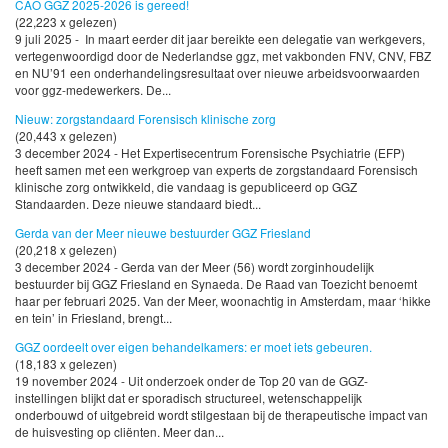
CAO GGZ 2025-2026 is gereed!
(22,223 x gelezen)
9 juli 2025 - In maart eerder dit jaar bereikte een delegatie van werkgevers,
vertegenwoordigd door de Nederlandse ggz, met vakbonden FNV, CNV, FBZ
en NU’91 een onderhandelingsresultaat over nieuwe arbeidsvoorwaarden
voor ggz-medewerkers. De...
Nieuw: zorgstandaard Forensisch klinische zorg
(20,443 x gelezen)
3 december 2024 - Het Expertisecentrum Forensische Psychiatrie (EFP)
heeft samen met een werkgroep van experts de zorgstandaard Forensisch
klinische zorg ontwikkeld, die vandaag is gepubliceerd op GGZ
Standaarden. Deze nieuwe standaard biedt...
Gerda van der Meer nieuwe bestuurder GGZ Friesland
(20,218 x gelezen)
3 december 2024 - Gerda van der Meer (56) wordt zorginhoudelijk
bestuurder bij GGZ Friesland en Synaeda. De Raad van Toezicht benoemt
haar per februari 2025. Van der Meer, woonachtig in Amsterdam, maar ‘hikke
en tein’ in Friesland, brengt...
GGZ oordeelt over eigen behandelkamers: er moet iets gebeuren.
(18,183 x gelezen)
19 november 2024 - Uit onderzoek onder de Top 20 van de GGZ-
instellingen blijkt dat er sporadisch structureel, wetenschappelijk
onderbouwd of uitgebreid wordt stilgestaan bij de therapeutische impact van
de huisvesting op cliënten. Meer dan...