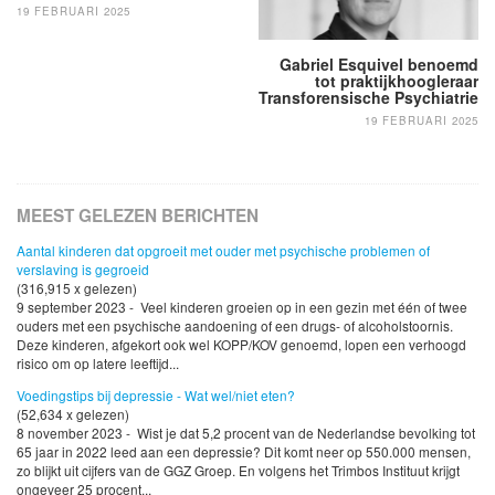
19 FEBRUARI 2025
Gabriel Esquivel benoemd
tot praktijkhoogleraar
Transforensische Psychiatrie
19 FEBRUARI 2025
MEEST GELEZEN BERICHTEN
Aantal kinderen dat opgroeit met ouder met psychische problemen of
verslaving is gegroeid
(316,915 x gelezen)
9 september 2023 - Veel kinderen groeien op in een gezin met één of twee
ouders met een psychische aandoening of een drugs- of alcoholstoornis.
Deze kinderen, afgekort ook wel KOPP/KOV genoemd, lopen een verhoogd
risico om op latere leeftijd...
Voedingstips bij depressie - Wat wel/niet eten?
(52,634 x gelezen)
8 november 2023 - Wist je dat 5,2 procent van de Nederlandse bevolking tot
65 jaar in 2022 leed aan een depressie? Dit komt neer op 550.000 mensen,
zo blijkt uit cijfers van de GGZ Groep. En volgens het Trimbos Instituut krijgt
ongeveer 25 procent...