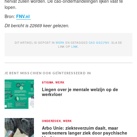
hervat zullen worden. De cao-onderhandelingen lijken vast te
lopen.
Bron:
FNV.nl
Dit bericht is 22669 keer gelezen.
DIT ARTIKEL IS GEPOST IN
WERK
EN GETAGGED
CAO GGZ
,
FNV
. SLA DE
LINK OP
LINK
.
JE BENT MISSCHIEN OOK GEÏNTERESSEERD IN
STIGMA
,
WERK
Liegen over je mentale welzijn op de
werkvloer
ONDERZOEK
,
WERK
Arbo Unie: ziekteverzuim daalt, maar
werknemers langer ziek door psychische