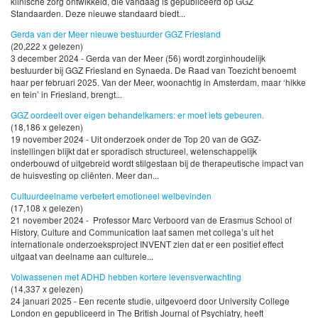
klinische zorg ontwikkeld, die vandaag is gepubliceerd op GGZ
Standaarden. Deze nieuwe standaard biedt...
Gerda van der Meer nieuwe bestuurder GGZ Friesland
(20,222 x gelezen)
3 december 2024 - Gerda van der Meer (56) wordt zorginhoudelijk
bestuurder bij GGZ Friesland en Synaeda. De Raad van Toezicht benoemt
haar per februari 2025. Van der Meer, woonachtig in Amsterdam, maar ‘hikke
en tein’ in Friesland, brengt...
GGZ oordeelt over eigen behandelkamers: er moet iets gebeuren.
(18,186 x gelezen)
19 november 2024 - Uit onderzoek onder de Top 20 van de GGZ-
instellingen blijkt dat er sporadisch structureel, wetenschappelijk
onderbouwd of uitgebreid wordt stilgestaan bij de therapeutische impact van
de huisvesting op cliënten. Meer dan...
Cultuurdeelname verbetert emotioneel welbevinden
(17,108 x gelezen)
21 november 2024 - Professor Marc Verboord van de Erasmus School of
History, Culture and Communication laat samen met collega’s uit het
internationale onderzoeksproject INVENT zien dat er een positief effect
uitgaat van deelname aan culturele...
Volwassenen met ADHD hebben kortere levensverwachting
(14,337 x gelezen)
24 januari 2025 - Een recente studie, uitgevoerd door University College
London en gepubliceerd in The British Journal of Psychiatry, heeft