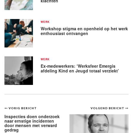
klachten
WERK
Workshop stigma en openheid op het werk
enthousiast ontvangen
WERK
Ex-medewerkers: ‘Werksfeer Emergis
afdeling Kind en Jeugd totaal verziekt’
Bericht
VORIG BERICHT
VOLGEND BERICHT
navigatie
Inspecties doen onderzoek
naar ernstige incidenten
door mensen met verward
gedrag