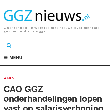
Ga
naar
de
inhoud.
Onafhankelijke website met nieuws over mentale
gezondheid en de ggz
MENU
WERK
CAO GGZ
onderhandelingen lopen
vast op salarisverhoging