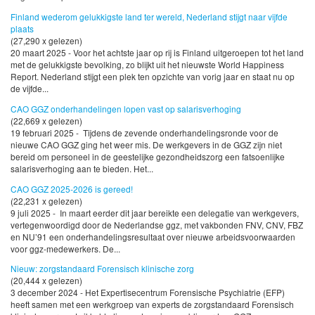
Finland wederom gelukkigste land ter wereld, Nederland stijgt naar vijfde
plaats
(27,290 x gelezen)
20 maart 2025 - Voor het achtste jaar op rij is Finland uitgeroepen tot het land
met de gelukkigste bevolking, zo blijkt uit het nieuwste World Happiness
Report. Nederland stijgt een plek ten opzichte van vorig jaar en staat nu op
de vijfde...
CAO GGZ onderhandelingen lopen vast op salarisverhoging
(22,669 x gelezen)
19 februari 2025 - Tijdens de zevende onderhandelingsronde voor de
nieuwe CAO GGZ ging het weer mis. De werkgevers in de GGZ zijn niet
bereid om personeel in de geestelijke gezondheidszorg een fatsoenlijke
salarisverhoging aan te bieden. Het...
CAO GGZ 2025-2026 is gereed!
(22,231 x gelezen)
9 juli 2025 - In maart eerder dit jaar bereikte een delegatie van werkgevers,
vertegenwoordigd door de Nederlandse ggz, met vakbonden FNV, CNV, FBZ
en NU’91 een onderhandelingsresultaat over nieuwe arbeidsvoorwaarden
voor ggz-medewerkers. De...
Nieuw: zorgstandaard Forensisch klinische zorg
(20,444 x gelezen)
3 december 2024 - Het Expertisecentrum Forensische Psychiatrie (EFP)
heeft samen met een werkgroep van experts de zorgstandaard Forensisch