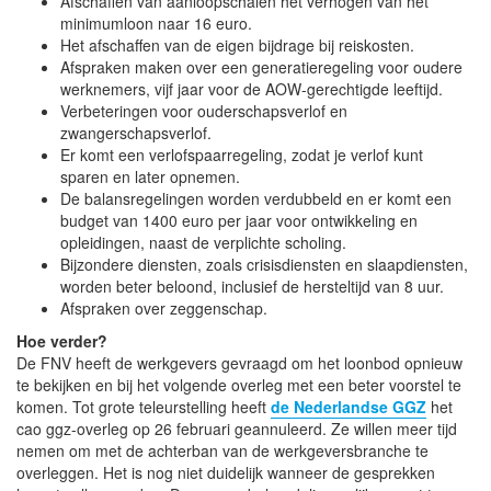
Afschaffen van aanloopschalen het verhogen van het
minimumloon naar 16 euro.
Het afschaffen van de eigen bijdrage bij reiskosten.
Afspraken maken over een generatieregeling voor oudere
werknemers, vijf jaar voor de AOW-gerechtigde leeftijd.
Verbeteringen voor ouderschapsverlof en
zwangerschapsverlof.
Er komt een verlofspaarregeling, zodat je verlof kunt
sparen en later opnemen.
De balansregelingen worden verdubbeld en er komt een
budget van 1400 euro per jaar voor ontwikkeling en
opleidingen, naast de verplichte scholing.
Bijzondere diensten, zoals crisisdiensten en slaapdiensten,
worden beter beloond, inclusief de hersteltijd van 8 uur.
Afspraken over zeggenschap.
Hoe verder?
De FNV heeft de werkgevers gevraagd om het loonbod opnieuw
te bekijken en bij het volgende overleg met een beter voorstel te
komen. Tot grote teleurstelling heeft
de Nederlandse GGZ
het
cao ggz-overleg op 26 februari geannuleerd. Ze willen meer tijd
nemen om met de achterban van de werkgeversbranche te
overleggen. Het is nog niet duidelijk wanneer de gesprekken