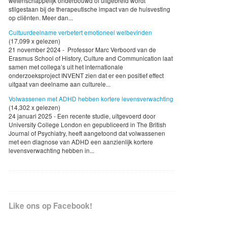
wetenschappelijk onderbouwd of uitgebreid wordt
stilgestaan bij de therapeutische impact van de huisvesting
op cliënten. Meer dan...
Cultuurdeelname verbetert emotioneel welbevinden
(17,099 x gelezen)
21 november 2024 - Professor Marc Verboord van de
Erasmus School of History, Culture and Communication laat
samen met collega’s uit het internationale
onderzoeksproject INVENT zien dat er een positief effect
uitgaat van deelname aan culturele...
Volwassenen met ADHD hebben kortere levensverwachting
(14,302 x gelezen)
24 januari 2025 - Een recente studie, uitgevoerd door
University College London en gepubliceerd in The British
Journal of Psychiatry, heeft aangetoond dat volwassenen
met een diagnose van ADHD een aanzienlijk kortere
levensverwachting hebben in...
Like ons op Facebook!