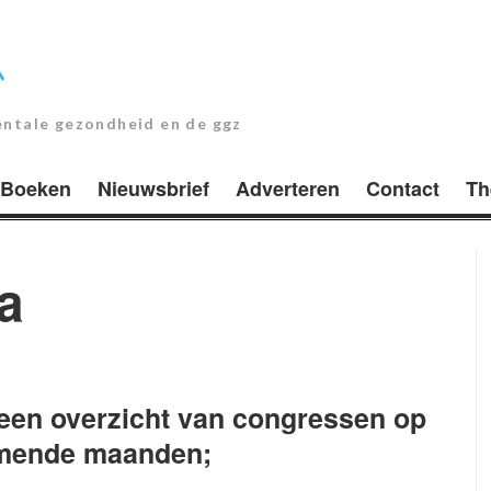
entale gezondheid en de ggz
Boeken
Nieuwsbrief
Adverteren
Contact
Th
a
 een overzicht van congressen op
omende maanden
;