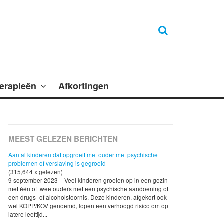
erapieën
Afkortingen
MEEST GELEZEN BERICHTEN
Aantal kinderen dat opgroeit met ouder met psychische
problemen of verslaving is gegroeid
(315,644 x gelezen)
9 september 2023 - Veel kinderen groeien op in een gezin
met één of twee ouders met een psychische aandoening of
een drugs- of alcoholstoornis. Deze kinderen, afgekort ook
wel KOPP/KOV genoemd, lopen een verhoogd risico om op
latere leeftijd...