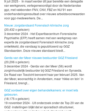
9 juli 2025 - In maart eerder dit jaar bereikte een delegatie
van werkgevers, vertegenwoordigd door de Nederlandse
ggz, met vakbonden FNV, CNV, FBZ en NU’91 een
onderhandelingsresultaat over nieuwe arbeidsvoorwaarden
voor ggz-medewerkers. De...
Nieuw: zorgstandaard Forensisch klinische zorg
(20,432 x gelezen)
3 december 2024 - Het Expertisecentrum Forensische
Psychiatrie (EFP) heeft samen met een werkgroep van
experts de zorgstandaard Forensisch klinische zorg
ontwikkeld, die vandaag is gepubliceerd op GGZ
Standaarden. Deze nieuwe standaard biedt...
Gerda van der Meer nieuwe bestuurder GGZ Friesland
(20,206 x gelezen)
3 december 2024 - Gerda van der Meer (56) wordt
zorginhoudelijk bestuurder bij GGZ Friesland en Synaeda.
De Raad van Toezicht benoemt haar per februari 2025. Van
der Meer, woonachtig in Amsterdam, maar ‘hikke en tein’ in
Friesland, brengt...
GGZ oordeelt over eigen behandelkamers: er moet iets
gebeuren.
(18,175 x gelezen)
19 november 2024 - Uit onderzoek onder de Top 20 van de
GGZ- instellingen blijkt dat er sporadisch structureel,