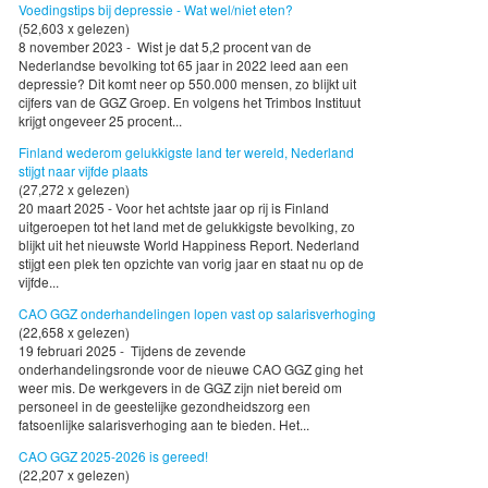
Voedingstips bij depressie - Wat wel/niet eten?
(52,603 x gelezen)
8 november 2023 - Wist je dat 5,2 procent van de
Nederlandse bevolking tot 65 jaar in 2022 leed aan een
depressie? Dit komt neer op 550.000 mensen, zo blijkt uit
cijfers van de GGZ Groep. En volgens het Trimbos Instituut
krijgt ongeveer 25 procent...
Finland wederom gelukkigste land ter wereld, Nederland
stijgt naar vijfde plaats
(27,272 x gelezen)
20 maart 2025 - Voor het achtste jaar op rij is Finland
uitgeroepen tot het land met de gelukkigste bevolking, zo
blijkt uit het nieuwste World Happiness Report. Nederland
stijgt een plek ten opzichte van vorig jaar en staat nu op de
vijfde...
CAO GGZ onderhandelingen lopen vast op salarisverhoging
(22,658 x gelezen)
19 februari 2025 - Tijdens de zevende
onderhandelingsronde voor de nieuwe CAO GGZ ging het
weer mis. De werkgevers in de GGZ zijn niet bereid om
personeel in de geestelijke gezondheidszorg een
fatsoenlijke salarisverhoging aan te bieden. Het...
CAO GGZ 2025-2026 is gereed!
(22,207 x gelezen)