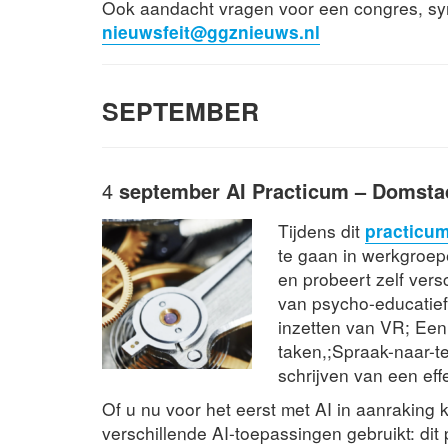
Ook aandacht vragen voor een congres, sy
nieuwsfeit@ggznieuws.nl
SEPTEMBER
4
septembe
r
AI Practicum – Domstad
Tijdens dit
practicu
te gaan in werkgroep
en probeert zelf ver
van psycho-educatief
inzetten van VR; Een 
taken,;Spraak-naar-t
schrijven van een eff
Of u nu voor het eerst met AI in aanraking k
verschillende AI-toepassingen gebruikt: dit