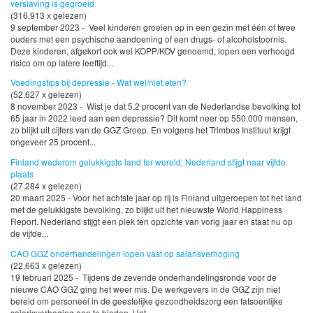
verslaving is gegroeid
(316,913 x gelezen)
9 september 2023 - Veel kinderen groeien op in een gezin met één of twee
ouders met een psychische aandoening of een drugs- of alcoholstoornis.
Deze kinderen, afgekort ook wel KOPP/KOV genoemd, lopen een verhoogd
risico om op latere leeftijd...
Voedingstips bij depressie - Wat wel/niet eten?
(52,627 x gelezen)
8 november 2023 - Wist je dat 5,2 procent van de Nederlandse bevolking tot
65 jaar in 2022 leed aan een depressie? Dit komt neer op 550.000 mensen,
zo blijkt uit cijfers van de GGZ Groep. En volgens het Trimbos Instituut krijgt
ongeveer 25 procent...
Finland wederom gelukkigste land ter wereld, Nederland stijgt naar vijfde
plaats
(27,284 x gelezen)
20 maart 2025 - Voor het achtste jaar op rij is Finland uitgeroepen tot het land
met de gelukkigste bevolking, zo blijkt uit het nieuwste World Happiness
Report. Nederland stijgt een plek ten opzichte van vorig jaar en staat nu op
de vijfde...
CAO GGZ onderhandelingen lopen vast op salarisverhoging
(22,663 x gelezen)
19 februari 2025 - Tijdens de zevende onderhandelingsronde voor de
nieuwe CAO GGZ ging het weer mis. De werkgevers in de GGZ zijn niet
bereid om personeel in de geestelijke gezondheidszorg een fatsoenlijke
salarisverhoging aan te bieden. Het...