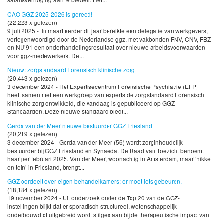
CAO GGZ 2025-2026 is gereed!
(22,223 x gelezen)
9 juli 2025 - In maart eerder dit jaar bereikte een delegatie van werkgevers,
vertegenwoordigd door de Nederlandse ggz, met vakbonden FNV, CNV, FBZ
en NU’91 een onderhandelingsresultaat over nieuwe arbeidsvoorwaarden
voor ggz-medewerkers. De...
Nieuw: zorgstandaard Forensisch klinische zorg
(20,443 x gelezen)
3 december 2024 - Het Expertisecentrum Forensische Psychiatrie (EFP)
heeft samen met een werkgroep van experts de zorgstandaard Forensisch
klinische zorg ontwikkeld, die vandaag is gepubliceerd op GGZ
Standaarden. Deze nieuwe standaard biedt...
Gerda van der Meer nieuwe bestuurder GGZ Friesland
(20,219 x gelezen)
3 december 2024 - Gerda van der Meer (56) wordt zorginhoudelijk
bestuurder bij GGZ Friesland en Synaeda. De Raad van Toezicht benoemt
haar per februari 2025. Van der Meer, woonachtig in Amsterdam, maar ‘hikke
en tein’ in Friesland, brengt...
GGZ oordeelt over eigen behandelkamers: er moet iets gebeuren.
(18,184 x gelezen)
19 november 2024 - Uit onderzoek onder de Top 20 van de GGZ-
instellingen blijkt dat er sporadisch structureel, wetenschappelijk
onderbouwd of uitgebreid wordt stilgestaan bij de therapeutische impact van