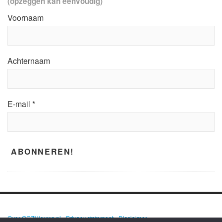
(opzeggen kan eenvoudig)
Voornaam
Achternaam
E-mail
*
Over GGZNieuws.nl
•
Privacy statement
•
Disclaimer