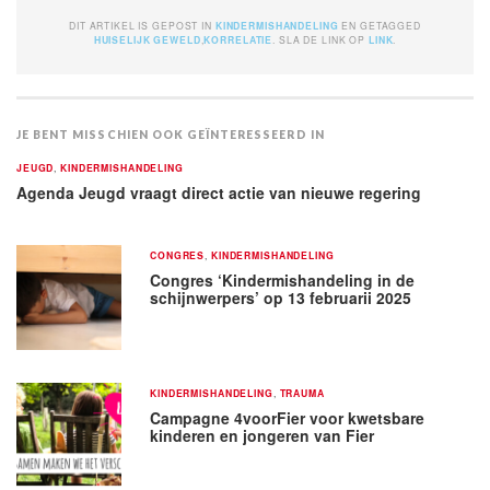
DIT ARTIKEL IS GEPOST IN
KINDERMISHANDELING
EN GETAGGED
HUISELIJK GEWELD
,
KORRELATIE
. SLA DE LINK OP
LINK
.
JE BENT MISSCHIEN OOK GEÏNTERESSEERD IN
JEUGD
,
KINDERMISHANDELING
Agenda Jeugd vraagt direct actie van nieuwe regering
CONGRES
,
KINDERMISHANDELING
Congres ‘Kindermishandeling in de
schijnwerpers’ op 13 februarii 2025
KINDERMISHANDELING
,
TRAUMA
Campagne 4voorFier voor kwetsbare
kinderen en jongeren van Fier