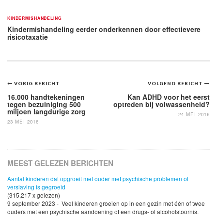
KINDERMISHANDELING
Kindermishandeling eerder onderkennen door effectievere
risicotaxatie
Bericht
VORIG BERICHT
VOLGEND BERICHT
navigatie
16.000 handtekeningen
Kan ADHD voor het eerst
tegen bezuiniging 500
optreden bij volwassenheid?
miljoen langdurige zorg
24 MEI 2016
23 MEI 2016
MEEST GELEZEN BERICHTEN
Aantal kinderen dat opgroeit met ouder met psychische problemen of
verslaving is gegroeid
(315,217 x gelezen)
9 september 2023 - Veel kinderen groeien op in een gezin met één of twee
ouders met een psychische aandoening of een drugs- of alcoholstoornis.