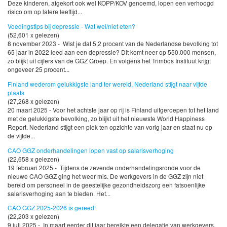
Deze kinderen, afgekort ook wel KOPP/KOV genoemd, lopen een verhoogd
risico om op latere leeftijd...
Voedingstips bij depressie - Wat wel/niet eten?
(52,601 x gelezen)
8 november 2023 - Wist je dat 5,2 procent van de Nederlandse bevolking tot
65 jaar in 2022 leed aan een depressie? Dit komt neer op 550.000 mensen,
zo blijkt uit cijfers van de GGZ Groep. En volgens het Trimbos Instituut krijgt
ongeveer 25 procent...
Finland wederom gelukkigste land ter wereld, Nederland stijgt naar vijfde
plaats
(27,268 x gelezen)
20 maart 2025 - Voor het achtste jaar op rij is Finland uitgeroepen tot het land
met de gelukkigste bevolking, zo blijkt uit het nieuwste World Happiness
Report. Nederland stijgt een plek ten opzichte van vorig jaar en staat nu op
de vijfde...
CAO GGZ onderhandelingen lopen vast op salarisverhoging
(22,658 x gelezen)
19 februari 2025 - Tijdens de zevende onderhandelingsronde voor de
nieuwe CAO GGZ ging het weer mis. De werkgevers in de GGZ zijn niet
bereid om personeel in de geestelijke gezondheidszorg een fatsoenlijke
salarisverhoging aan te bieden. Het...
CAO GGZ 2025-2026 is gereed!
(22,203 x gelezen)
9 juli 2025 - In maart eerder dit jaar bereikte een delegatie van werkgevers,