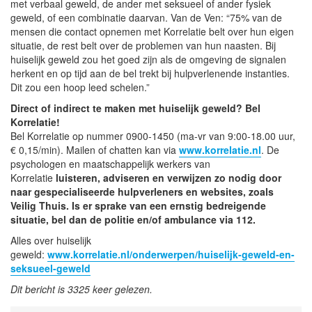
met verbaal geweld, de ander met seksueel of ander fysiek
geweld, of een combinatie daarvan. Van de Ven: “75% van de
mensen die contact opnemen met Korrelatie belt over hun eigen
situatie, de rest belt over de problemen van hun naasten. Bij
huiselijk geweld zou het goed zijn als de omgeving de signalen
herkent en op tijd aan de bel trekt bij hulpverlenende instanties.
Dit zou een hoop leed schelen.”
Direct of indirect te maken met huiselijk geweld? Bel
Korrelatie!
Bel Korrelatie op nummer 0900-1450 (ma-vr van 9:00-18.00 uur,
€ 0,15/min). Mailen of chatten kan via
www.korrelatie.nl
. De
psychologen en maatschappelijk werkers van
Korrelatie
luisteren, adviseren en verwijzen zo nodig door
naar gespecialiseerde hulpverleners en websites, zoals
Veilig Thuis. Is er sprake van een ernstig bedreigende
situatie, bel dan de politie en/of ambulance via 112.
Alles over huiselijk
geweld:
www.korrelatie.nl/onderwerpen/huiselijk-geweld-en-
seksueel-geweld
Dit bericht is 3325 keer gelezen.