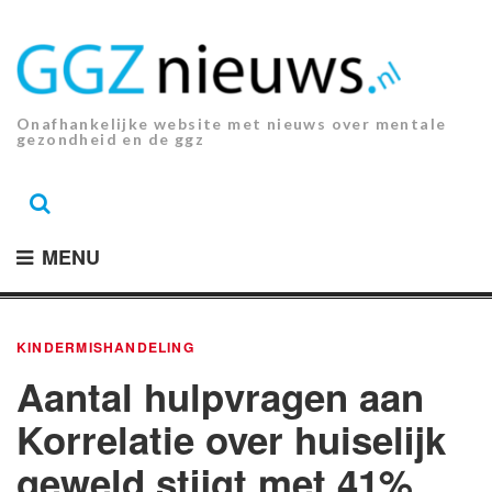
Ga
naar
de
inhoud.
Onafhankelijke website met nieuws over mentale
gezondheid en de ggz
MENU
KINDERMISHANDELING
Aantal hulpvragen aan
Korrelatie over huiselijk
geweld stijgt met 41%