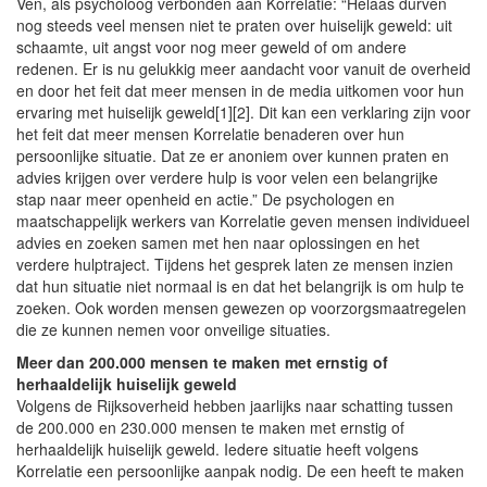
Ven, als psycholoog verbonden aan Korrelatie: “Helaas durven
nog steeds veel mensen niet te praten over huiselijk geweld: uit
schaamte, uit angst voor nog meer geweld of om andere
redenen. Er is nu gelukkig meer aandacht voor vanuit de overheid
en door het feit dat meer mensen in de media uitkomen voor hun
ervaring met huiselijk geweld[1][2]. Dit kan een verklaring zijn voor
het feit dat meer mensen Korrelatie benaderen over hun
persoonlijke situatie. Dat ze er anoniem over kunnen praten en
advies krijgen over verdere hulp is voor velen een belangrijke
stap naar meer openheid en actie.” De psychologen en
maatschappelijk werkers van Korrelatie geven mensen individueel
advies en zoeken samen met hen naar oplossingen en het
verdere hulptraject. Tijdens het gesprek laten ze mensen inzien
dat hun situatie niet normaal is en dat het belangrijk is om hulp te
zoeken. Ook worden mensen gewezen op voorzorgsmaatregelen
die ze kunnen nemen voor onveilige situaties.
Meer dan 200.000 mensen te maken met ernstig of
herhaaldelijk huiselijk geweld
Volgens de Rijksoverheid hebben jaarlijks naar schatting tussen
de 200.000 en 230.000 mensen te maken met ernstig of
herhaaldelijk huiselijk geweld. Iedere situatie heeft volgens
Korrelatie een persoonlijke aanpak nodig. De een heeft te maken