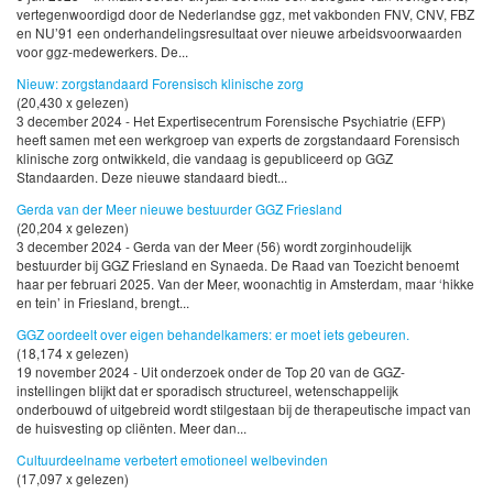
vertegenwoordigd door de Nederlandse ggz, met vakbonden FNV, CNV, FBZ
en NU’91 een onderhandelingsresultaat over nieuwe arbeidsvoorwaarden
voor ggz-medewerkers. De...
Nieuw: zorgstandaard Forensisch klinische zorg
(20,430 x gelezen)
3 december 2024 - Het Expertisecentrum Forensische Psychiatrie (EFP)
heeft samen met een werkgroep van experts de zorgstandaard Forensisch
klinische zorg ontwikkeld, die vandaag is gepubliceerd op GGZ
Standaarden. Deze nieuwe standaard biedt...
Gerda van der Meer nieuwe bestuurder GGZ Friesland
(20,204 x gelezen)
3 december 2024 - Gerda van der Meer (56) wordt zorginhoudelijk
bestuurder bij GGZ Friesland en Synaeda. De Raad van Toezicht benoemt
haar per februari 2025. Van der Meer, woonachtig in Amsterdam, maar ‘hikke
en tein’ in Friesland, brengt...
GGZ oordeelt over eigen behandelkamers: er moet iets gebeuren.
(18,174 x gelezen)
19 november 2024 - Uit onderzoek onder de Top 20 van de GGZ-
instellingen blijkt dat er sporadisch structureel, wetenschappelijk
onderbouwd of uitgebreid wordt stilgestaan bij de therapeutische impact van
de huisvesting op cliënten. Meer dan...
Cultuurdeelname verbetert emotioneel welbevinden
(17,097 x gelezen)