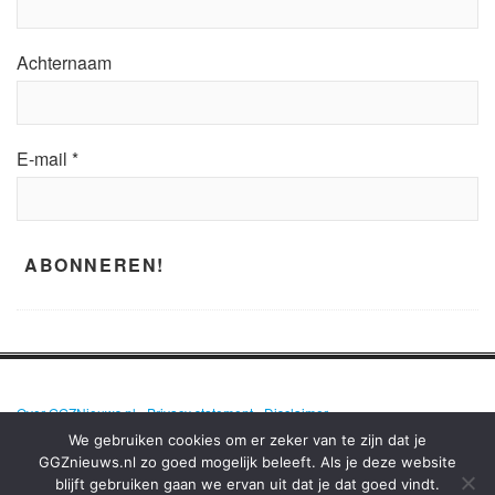
Achternaam
E-mail
*
Over GGZNieuws.nl
•
Privacy statement
•
Disclaimer
We gebruiken cookies om er zeker van te zijn dat je
GGZnieuws.nl zo goed mogelijk beleeft. Als je deze website
blijft gebruiken gaan we ervan uit dat je dat goed vindt.
GGZNIEUWS.NL – ELKE DAG HET NIEUWS OVER MENTALE GEZONDHEID