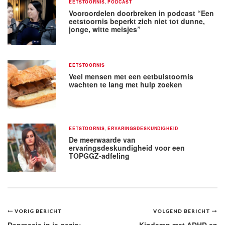
EETSTOORNIS
,
PODCAST
Vooroordelen doorbreken in podcast “Een
eetstoornis beperkt zich niet tot dunne,
jonge, witte meisjes”
EETSTOORNIS
Veel mensen met een eetbuistoornis
wachten te lang met hulp zoeken
EETSTOORNIS
,
ERVARINGSDESKUNDIGHEID
De meerwaarde van
ervaringsdeskundigheid voor een
TOPGGZ-adfeling
Bericht
VORIG BERICHT
VOLGEND BERICHT
Depressie in je gezin;
Kinderen met ADHD en