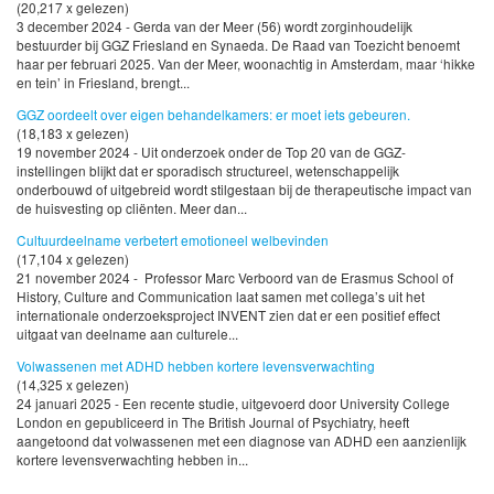
(20,217 x gelezen)
3 december 2024 - Gerda van der Meer (56) wordt zorginhoudelijk
bestuurder bij GGZ Friesland en Synaeda. De Raad van Toezicht benoemt
haar per februari 2025. Van der Meer, woonachtig in Amsterdam, maar ‘hikke
en tein’ in Friesland, brengt...
GGZ oordeelt over eigen behandelkamers: er moet iets gebeuren.
(18,183 x gelezen)
19 november 2024 - Uit onderzoek onder de Top 20 van de GGZ-
instellingen blijkt dat er sporadisch structureel, wetenschappelijk
onderbouwd of uitgebreid wordt stilgestaan bij de therapeutische impact van
de huisvesting op cliënten. Meer dan...
Cultuurdeelname verbetert emotioneel welbevinden
(17,104 x gelezen)
21 november 2024 - Professor Marc Verboord van de Erasmus School of
History, Culture and Communication laat samen met collega’s uit het
internationale onderzoeksproject INVENT zien dat er een positief effect
uitgaat van deelname aan culturele...
Volwassenen met ADHD hebben kortere levensverwachting
(14,325 x gelezen)
24 januari 2025 - Een recente studie, uitgevoerd door University College
London en gepubliceerd in The British Journal of Psychiatry, heeft
aangetoond dat volwassenen met een diagnose van ADHD een aanzienlijk
kortere levensverwachting hebben in...