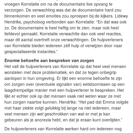
vroegen Korrelatie om na de documentaire live opvang te
verzorgen. De verwachting was dat de documentaire hard zou
binnenkomen en veel emoties zou oproepen bij de kijkers. Lidewy
Hendriks, psycholoog verbonden aan Korrelatie: “En dat was ook
zo. De documentaire is heel heftig om te zien, maar ook heel
liefdevol gemaakt. Korrelatie verwachtte dan ook veel reacties,
maar dit aantal overtreft onze verwachtingen. De hulpverleners
van Korrelatie bieden iedereen zélf hulp of verwijzen door naar
gespecialiseerde instanties.”
Enorme behoefte aan bespreken van zorgen
Het valt de hulpverleners van Korrelatie op dat heel veel mensen
worstelen met deze problematiek, en dat ze tegen onbegrip
aanlopen in hun omgeving. Er lijkt een enorme behoefte te zijn
om zorgen over (eventuele signalen van) eetstoornissen op een
laagdrempelige manier met een hulpverlener te bespreken. Het
lijkt er echter ook op dat mensen vaak niet weten waar ze met
hun zorgen naartoe kunnen. Hendriks: “Het pad dat Emma volgde
met haar ziekte volgt gelukkig bij lange na niet iedereen, maar
veel mensen zijn wel geschrokken van wat er met je kan
gebeuren als je anorexia hebt, en dat je eraan kunt overlijden.”
De hulpverleners van Korrelatie werken hard om iedereen nog