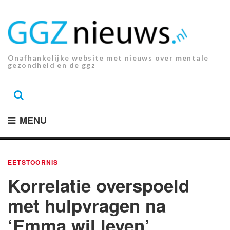
Ga
naar
de
inhoud.
Onafhankelijke website met nieuws over mentale
gezondheid en de ggz
MENU
EETSTOORNIS
Korrelatie overspoeld
met hulpvragen na
‘Emma wil leven’