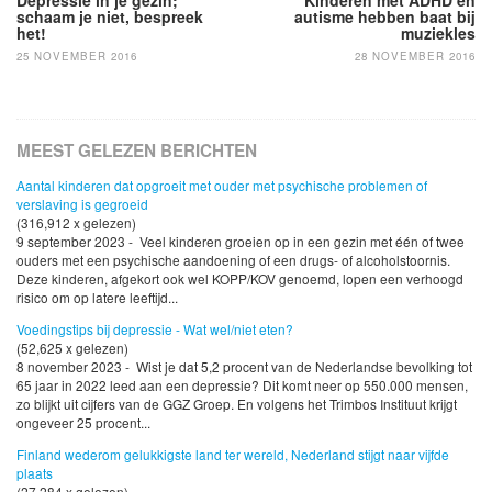
navigatie
schaam je niet, bespreek
autisme hebben baat bij
het!
muziekles
25 NOVEMBER 2016
28 NOVEMBER 2016
MEEST GELEZEN BERICHTEN
Aantal kinderen dat opgroeit met ouder met psychische problemen of
verslaving is gegroeid
(316,912 x gelezen)
9 september 2023 - Veel kinderen groeien op in een gezin met één of twee
ouders met een psychische aandoening of een drugs- of alcoholstoornis.
Deze kinderen, afgekort ook wel KOPP/KOV genoemd, lopen een verhoogd
risico om op latere leeftijd...
Voedingstips bij depressie - Wat wel/niet eten?
(52,625 x gelezen)
8 november 2023 - Wist je dat 5,2 procent van de Nederlandse bevolking tot
65 jaar in 2022 leed aan een depressie? Dit komt neer op 550.000 mensen,
zo blijkt uit cijfers van de GGZ Groep. En volgens het Trimbos Instituut krijgt
ongeveer 25 procent...
Finland wederom gelukkigste land ter wereld, Nederland stijgt naar vijfde
plaats
(27,284 x gelezen)