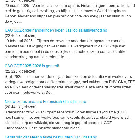
20 maart 2025 - Voor het achtste jaar op rij is Finland uitgeroepen tot het land
met de gelukkigste bevolking, zo blijkt uit het nieuwste World Happiness
Report. Nederland stijgt een plek ten opzichte van vorig jaar en staat nu op
de vijfde...
CAO GGZ onderhandelingen lopen vast op salarisverhoging
(22,662 x gelezen)
19 februari 2025 - Tijdens de zevende onderhandelingsronde voor de
nieuwe CAO GGZ ging het weer mis. De werkgevers in de GGZ zijn niet
bereid om personeel in de geestelijke gezondheidszorg een fatsoenlijke
salarisverhoging aan te bieden. Het...
CAO GGZ 2025-2026 is gereed!
(22,223 x gelezen)
9 juli 2025 - In maart eerder dit jaar bereikte een delegatie van werkgevers,
vertegenwoordigd door de Nederlandse ggz, met vakbonden FNV, CNV, FBZ
en NU’91 een onderhandelingsresultaat over nieuwe arbeidsvoorwaarden
voor ggz-medewerkers. De...
Nieuw: zorgstandaard Forensisch klinische zorg
(20,441 x gelezen)
3 december 2024 - Het Expertisecentrum Forensische Psychiatrie (EFP)
heeft samen met een werkgroep van experts de zorgstandaard Forensisch
klinische zorg ontwikkeld, die vandaag is gepubliceerd op GGZ
Standaarden. Deze nieuwe standaard biedt...
Gerda van der Meer nieuwe bestuurder GGZ Friesland