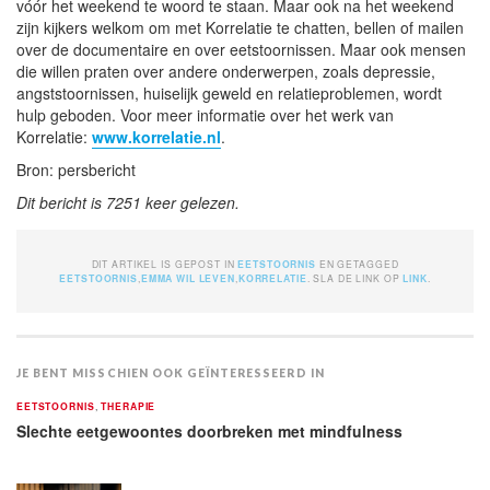
vóór het weekend te woord te staan. Maar ook na het weekend
zijn kijkers welkom om met Korrelatie te chatten, bellen of mailen
over de documentaire en over eetstoornissen. Maar ook mensen
die willen praten over andere onderwerpen, zoals depressie,
angststoornissen, huiselijk geweld en relatieproblemen, wordt
hulp geboden. Voor meer informatie over het werk van
Korrelatie:
www.korrelatie.nl
.
Bron: persbericht
Dit bericht is 7251 keer gelezen.
DIT ARTIKEL IS GEPOST IN
EETSTOORNIS
EN GETAGGED
EETSTOORNIS
,
EMMA WIL LEVEN
,
KORRELATIE
. SLA DE LINK OP
LINK
.
JE BENT MISSCHIEN OOK GEÏNTERESSEERD IN
EETSTOORNIS
,
THERAPIE
Slechte eetgewoontes doorbreken met mindfulness