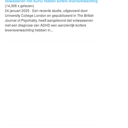
Volwassenen met ADHD hebben kortere levensverwachting
(14,306 x gelezen)
24 januari 2025 - Een recente studie, uitgevoerd door
University College London en gepubliceerd in The British
Journal of Psychiatry, heeft aangetoond dat volwassenen
met een diagnose van ADHD een aanzienlijk kortere
levensverwachting hebben in...