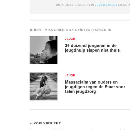
DIT ARTIKEL IS GEPOST IN
JEUGD
,
STRESS
EN GE
JE BENT MISSCHIEN OOK GEÏNTERESSEERD IN
JEUGD
36 duizend jongeren in de
jeugdhulp slapen niet thuis
JEUGD
Massaclaim van ouders en
jeugdigen tegen de Staat voor
falen jeugdzorg
Bericht
VORIG BERICHT