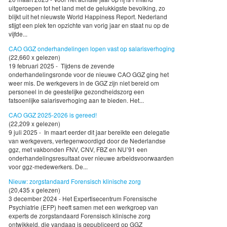
uitgeroepen tot het land met de gelukkigste bevolking, zo
blijkt uit het nieuwste World Happiness Report. Nederland
stijgt een plek ten opzichte van vorig jaar en staat nu op de
vijfde...
CAO GGZ onderhandelingen lopen vast op salarisverhoging
(22,660 x gelezen)
19 februari 2025 - Tijdens de zevende
onderhandelingsronde voor de nieuwe CAO GGZ ging het
weer mis. De werkgevers in de GGZ zijn niet bereid om
personeel in de geestelijke gezondheidszorg een
fatsoenlijke salarisverhoging aan te bieden. Het...
CAO GGZ 2025-2026 is gereed!
(22,209 x gelezen)
9 juli 2025 - In maart eerder dit jaar bereikte een delegatie
van werkgevers, vertegenwoordigd door de Nederlandse
ggz, met vakbonden FNV, CNV, FBZ en NU’91 een
onderhandelingsresultaat over nieuwe arbeidsvoorwaarden
voor ggz-medewerkers. De...
Nieuw: zorgstandaard Forensisch klinische zorg
(20,435 x gelezen)
3 december 2024 - Het Expertisecentrum Forensische
Psychiatrie (EFP) heeft samen met een werkgroep van
experts de zorgstandaard Forensisch klinische zorg
ontwikkeld, die vandaag is gepubliceerd op GGZ