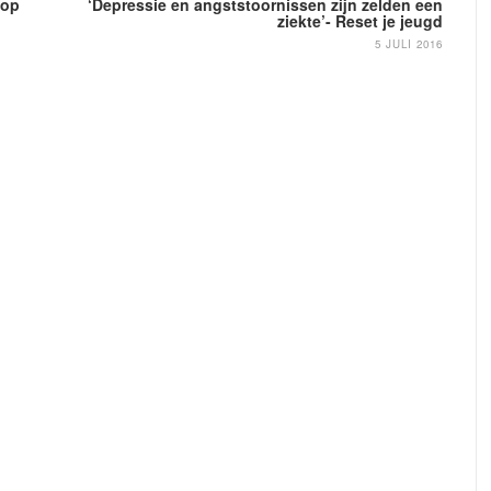
 op
‘Depressie en angststoornissen zijn zelden een
ziekte’- Reset je jeugd
5 JULI 2016