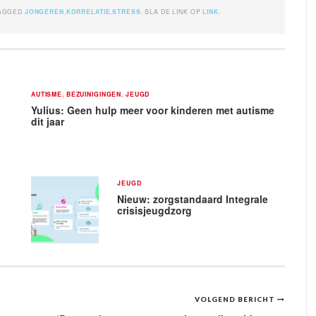
TAGGED
JONGEREN
,
KORRELATIE
,
STRESS
. SLA DE LINK OP
LINK
.
AUTISME
,
BEZUINIGINGEN
,
JEUGD
Yulius: Geen hulp meer voor kinderen met autisme
dit jaar
JEUGD
Nieuw: zorgstandaard Integrale
crisisjeugdzorg
VOLGEND BERICHT