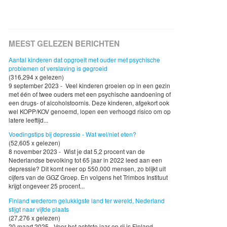
MEEST GELEZEN BERICHTEN
Aantal kinderen dat opgroeit met ouder met psychische
problemen of verslaving is gegroeid
(316,294 x gelezen)
9 september 2023 - Veel kinderen groeien op in een gezin
met één of twee ouders met een psychische aandoening of
een drugs- of alcoholstoornis. Deze kinderen, afgekort ook
wel KOPP/KOV genoemd, lopen een verhoogd risico om op
latere leeftijd...
Voedingstips bij depressie - Wat wel/niet eten?
(52,605 x gelezen)
8 november 2023 - Wist je dat 5,2 procent van de
Nederlandse bevolking tot 65 jaar in 2022 leed aan een
depressie? Dit komt neer op 550.000 mensen, zo blijkt uit
cijfers van de GGZ Groep. En volgens het Trimbos Instituut
krijgt ongeveer 25 procent...
Finland wederom gelukkigste land ter wereld, Nederland
stijgt naar vijfde plaats
(27,276 x gelezen)
20 maart 2025 - Voor het achtste jaar op rij is Finland