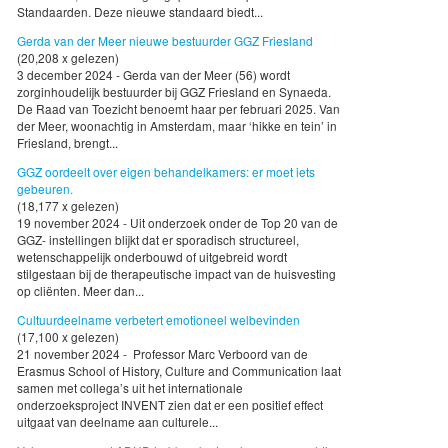
Standaarden. Deze nieuwe standaard biedt...
Gerda van der Meer nieuwe bestuurder GGZ Friesland
(20,208 x gelezen)
3 december 2024 - Gerda van der Meer (56) wordt
zorginhoudelijk bestuurder bij GGZ Friesland en Synaeda.
De Raad van Toezicht benoemt haar per februari 2025. Van
der Meer, woonachtig in Amsterdam, maar ‘hikke en tein’ in
Friesland, brengt...
GGZ oordeelt over eigen behandelkamers: er moet iets
gebeuren.
(18,177 x gelezen)
19 november 2024 - Uit onderzoek onder de Top 20 van de
GGZ- instellingen blijkt dat er sporadisch structureel,
wetenschappelijk onderbouwd of uitgebreid wordt
stilgestaan bij de therapeutische impact van de huisvesting
op cliënten. Meer dan...
Cultuurdeelname verbetert emotioneel welbevinden
(17,100 x gelezen)
21 november 2024 - Professor Marc Verboord van de
Erasmus School of History, Culture and Communication laat
samen met collega’s uit het internationale
onderzoeksproject INVENT zien dat er een positief effect
uitgaat van deelname aan culturele...