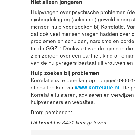
Niet alleen jongeren
Hulpvragen over psychische problemen (dep
mishandeling en (seksueel) geweld staan s
mensen hulp voor zoeken bij Korrelatie. Van
dat ook veel mensen vragen hadden over ov
problemen en schulden, narcisme en borderl
tot de GGZ’.” Driekwart van de mensen die h
zich zorgen over een partner, kind of iem
van de hulpvragers bestaat uit vrouwen en 
Hulp zoeken bij problemen
Korrelatie is te bereiken op nummer 0900-1
of chatten kan via
www.korrelatie.nl
. De p
Korrelatie luisteren, adviseren en verwijze
hulpverleners en websites.
Bron: persbericht
Dit bericht is 3421 keer gelezen.