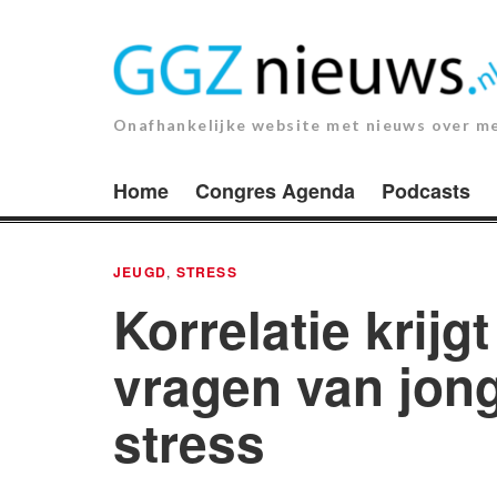
Ga
naar
de
inhoud.
Onafhankelijke website met nieuws over m
Home
Congres Agenda
Podcasts
JEUGD
,
STRESS
Korrelatie krijg
vragen van jon
stress