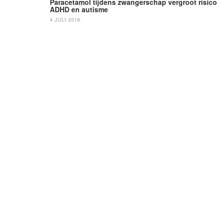
navigatie
Paracetamol tijdens zwangerschap vergroot risico
ADHD en autisme
4 JULI 2016