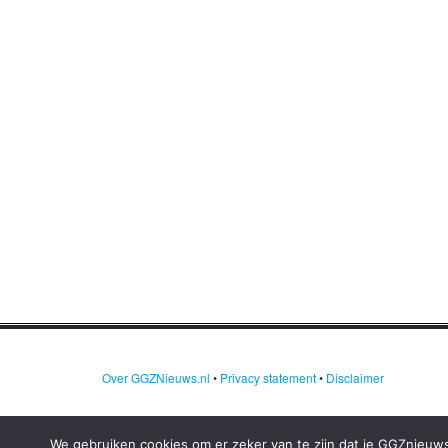
Over GGZNieuws.nl
•
Privacy statement
•
Disclaimer
We gebruiken cookies om er zeker van te zijn dat je GGZnieuws.n