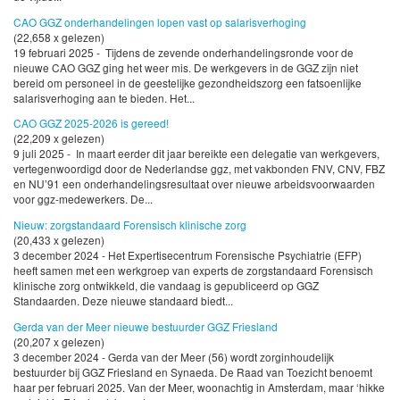
CAO GGZ onderhandelingen lopen vast op salarisverhoging
(22,658 x gelezen)
19 februari 2025 - Tijdens de zevende onderhandelingsronde voor de
nieuwe CAO GGZ ging het weer mis. De werkgevers in de GGZ zijn niet
bereid om personeel in de geestelijke gezondheidszorg een fatsoenlijke
salarisverhoging aan te bieden. Het...
CAO GGZ 2025-2026 is gereed!
(22,209 x gelezen)
9 juli 2025 - In maart eerder dit jaar bereikte een delegatie van werkgevers,
vertegenwoordigd door de Nederlandse ggz, met vakbonden FNV, CNV, FBZ
en NU’91 een onderhandelingsresultaat over nieuwe arbeidsvoorwaarden
voor ggz-medewerkers. De...
Nieuw: zorgstandaard Forensisch klinische zorg
(20,433 x gelezen)
3 december 2024 - Het Expertisecentrum Forensische Psychiatrie (EFP)
heeft samen met een werkgroep van experts de zorgstandaard Forensisch
klinische zorg ontwikkeld, die vandaag is gepubliceerd op GGZ
Standaarden. Deze nieuwe standaard biedt...
Gerda van der Meer nieuwe bestuurder GGZ Friesland
(20,207 x gelezen)
3 december 2024 - Gerda van der Meer (56) wordt zorginhoudelijk
bestuurder bij GGZ Friesland en Synaeda. De Raad van Toezicht benoemt
haar per februari 2025. Van der Meer, woonachtig in Amsterdam, maar ‘hikke