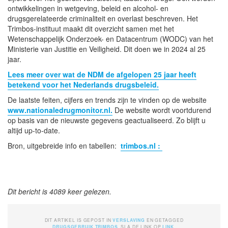
ontwikkelingen in wetgeving, beleid en alcohol- en
drugsgerelateerde criminaliteit en overlast beschreven. Het
Trimbos-instituut maakt dit overzicht samen met het
Wetenschappelijk Onderzoek- en Datacentrum (WODC) van het
Ministerie van Justitie en Veiligheid. Dit doen we in 2024 al 25
jaar.
Lees meer over wat de NDM de afgelopen 25 jaar heeft
betekend voor het Nederlands drugsbeleid.
De laatste feiten, cijfers en trends zijn te vinden op de website
www.nationaledrugmonitor.nl.
De website wordt voortdurend
op basis van de nieuwste gegevens geactualiseerd. Zo blijft u
altijd up-to-date.
Bron, uitgebreide info en tabellen:
trimbos.nl :
Dit bericht is 4089 keer gelezen.
DIT ARTIKEL IS GEPOST IN
VERSLAVING
EN GETAGGED
DRUGSGEBRUIK
,
TRIMBOS
. SLA DE LINK OP
LINK
.