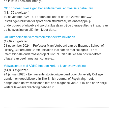
en tein’ in Friesland, brengt...
GGZ oordeelt over eigen behandelkamers: er moet iets gebeuren.
(18,176 x gelezen)
19 november 2024 - Uit onderzoek onder de Top 20 van de GGZ-
instellingen blijkt dat er sporadisch structureel, wetenschappelijk
onderbouwd of uitgebreid wordt stilgestaan bij de therapeutische impact van
de huisvesting op cliënten. Meer dan...
Cultuurdeelname verbetert emotioneel welbevinden
(17,099 x gelezen)
21 november 2024 - Professor Marc Verboord van de Erasmus School of
History, Culture and Communication laat samen met collega’s uit het
internationale onderzoeksproject INVENT zien dat er een positief effect
uitgaat van deelname aan culturele...
Volwassenen met ADHD hebben kortere levensverwachting
(14,304 x gelezen)
24 januari 2025 - Een recente studie, uitgevoerd door University College
London en gepubliceerd in The British Journal of Psychiatry, heeft
aangetoond dat volwassenen met een diagnose van ADHD een aanzienlijk
kortere levensverwachting hebben in...