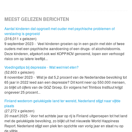
MEEST GELEZEN BERICHTEN
Aantal kinderen dat opgroeit met ouder met psychische problemen of
verslaving is gegroeid
(316,011 x gelezen)
9 september 2023 - Veel kinderen groeien op in een gezin met één of twee
ouders met een psychische aandoening of een drugs- of alcoholstoornis.
Deze kinderen, afgekort ook wel KOPP/KOV genoemd, lopen een verhoogd
risico om op latere leeftijd...
Voedingstips bij depressie - Wat wel/niet eten?
(52,603 x gelezen)
8 november 2023 - Wist je dat 5,2 procent van de Nederlandse bevolking tot
65 jaar in 2022 leed aan een depressie? Dit komt neer op 550.000 mensen,
zo blijkt uit cijfers van de GGZ Groep. En volgens het Trimbos Instituut krijgt
ongeveer 25 procent...
Finland wederom gelukkigste land ter wereld, Nederland stijgt naar vijfde
plaats
(27,272 x gelezen)
20 maart 2025 - Voor het achtste jaar op rij is Finland uitgeroepen tot het land
met de gelukkigste bevolking, zo blijkt uit het nieuwste World Happiness
Report. Nederland stijgt een plek ten opzichte van vorig jaar en staat nu op
de vijfde...