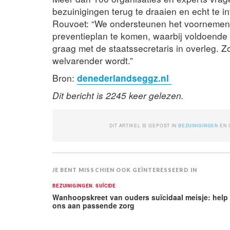
bezuinigingen terug te draaien en echt te 
Rouvoet: “We ondersteunen het voornemen v
preventieplan te komen, waarbij voldoende f
graag met de staatssecretaris in overleg. 
welvarender wordt.”
Bron:
denederlandseggz.nl
Dit bericht is 2245 keer gelezen.
DIT ARTIKEL IS GEPOST IN
BEZUINIGINGEN
EN
JE BENT MISSCHIEN OOK GEÏNTERESSEERD IN
BEZUINIGINGEN
,
SUÏCIDE
Wanhoopskreet van ouders suïcidaal meisje: help
ons aan passende zorg