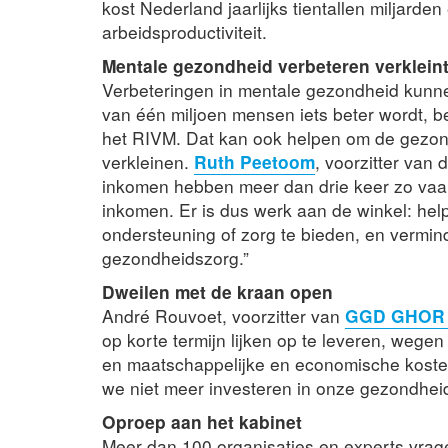
kost Nederland jaarlijks tientallen miljarde
arbeidsproductiviteit.
Mentale gezondheid verbeteren verklein
Verbeteringen in mentale gezondheid kunn
van één miljoen mensen iets beter wordt, b
het RIVM. Dat kan ook helpen om de gezon
verkleinen.
Ruth Peetoom
, voorzitter van
inkomen hebben meer dan drie keer zo vaa
inkomen. Er is dus werk aan de winkel: help
ondersteuning of zorg te bieden, en vermind
gezondheidszorg.”
Dweilen met de kraan open
André Rouvoet, voorzitter van
GGD GHOR 
op korte termijn lijken op te leveren, wege
en maatschappelijke en economische kosten 
we niet meer investeren in onze gezondheid
Oproep aan het kabinet
Meer dan 100 organisaties en experts vra