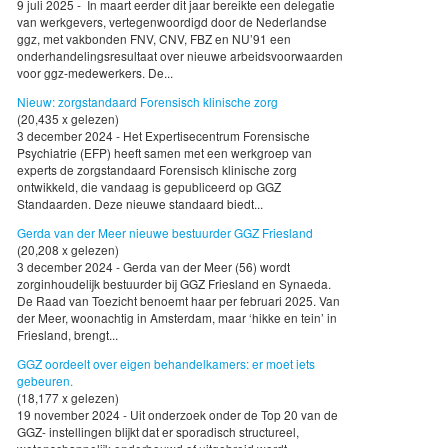
9 juli 2025 - In maart eerder dit jaar bereikte een delegatie
van werkgevers, vertegenwoordigd door de Nederlandse
ggz, met vakbonden FNV, CNV, FBZ en NU’91 een
onderhandelingsresultaat over nieuwe arbeidsvoorwaarden
voor ggz-medewerkers. De...
Nieuw: zorgstandaard Forensisch klinische zorg
(20,435 x gelezen)
3 december 2024 - Het Expertisecentrum Forensische
Psychiatrie (EFP) heeft samen met een werkgroep van
experts de zorgstandaard Forensisch klinische zorg
ontwikkeld, die vandaag is gepubliceerd op GGZ
Standaarden. Deze nieuwe standaard biedt...
Gerda van der Meer nieuwe bestuurder GGZ Friesland
(20,208 x gelezen)
3 december 2024 - Gerda van der Meer (56) wordt
zorginhoudelijk bestuurder bij GGZ Friesland en Synaeda.
De Raad van Toezicht benoemt haar per februari 2025. Van
der Meer, woonachtig in Amsterdam, maar ‘hikke en tein’ in
Friesland, brengt...
GGZ oordeelt over eigen behandelkamers: er moet iets
gebeuren.
(18,177 x gelezen)
19 november 2024 - Uit onderzoek onder de Top 20 van de
GGZ- instellingen blijkt dat er sporadisch structureel,