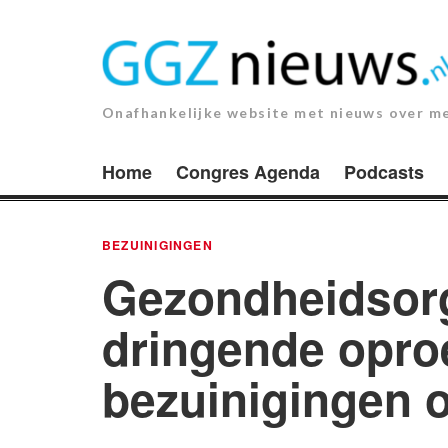
Ga
naar
de
inhoud.
Onafhankelijke website met nieuws over m
Home
Congres Agenda
Podcasts
BEZUINIGINGEN
Gezondheidsorg
dringende opro
bezuinigingen 