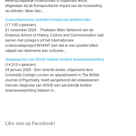
wetenschappelijk onderbouwd of uitgebreid wordt
stilgestaan bij de therapeutische impact van de huisvesting
op cliënten. Meer dan...
Cultuurdeelname verbetert emotioneel welbevinden
(17,100 x gelezen)
21 november 2024 - Professor Marc Verboord van de
Erasmus School of History, Culture and Communication laat
samen met collega’s uit het internationale
onderzoeksproject INVENT zien dat er een positief effect
uitgaat van deelname aan culturele...
Volwassenen met ADHD hebben kortere levensverwachting
(14,310 x gelezen)
24 januari 2025 - Een recente studie, uitgevoerd door
University College London en gepubliceerd in The British
Journal of Psychiatry, heeft aangetoond dat volwassenen
met een diagnose van ADHD een aanzienlijk kortere
levensverwachting hebben in...
Like ons op Facebook!