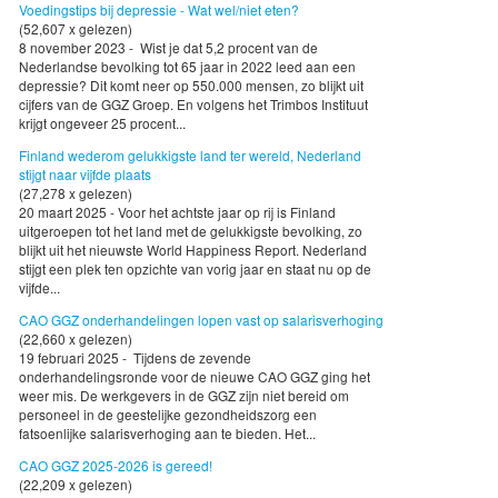
Voedingstips bij depressie - Wat wel/niet eten?
(52,607 x gelezen)
8 november 2023 - Wist je dat 5,2 procent van de
Nederlandse bevolking tot 65 jaar in 2022 leed aan een
depressie? Dit komt neer op 550.000 mensen, zo blijkt uit
cijfers van de GGZ Groep. En volgens het Trimbos Instituut
krijgt ongeveer 25 procent...
Finland wederom gelukkigste land ter wereld, Nederland
stijgt naar vijfde plaats
(27,278 x gelezen)
20 maart 2025 - Voor het achtste jaar op rij is Finland
uitgeroepen tot het land met de gelukkigste bevolking, zo
blijkt uit het nieuwste World Happiness Report. Nederland
stijgt een plek ten opzichte van vorig jaar en staat nu op de
vijfde...
CAO GGZ onderhandelingen lopen vast op salarisverhoging
(22,660 x gelezen)
19 februari 2025 - Tijdens de zevende
onderhandelingsronde voor de nieuwe CAO GGZ ging het
weer mis. De werkgevers in de GGZ zijn niet bereid om
personeel in de geestelijke gezondheidszorg een
fatsoenlijke salarisverhoging aan te bieden. Het...
CAO GGZ 2025-2026 is gereed!
(22,209 x gelezen)