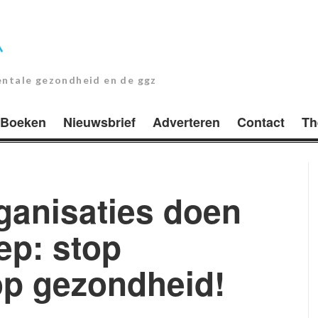
entale gezondheid en de ggz
Boeken
Nieuwsbrief
Adverteren
Contact
Th
anisaties doen
ep: stop
op gezondheid!