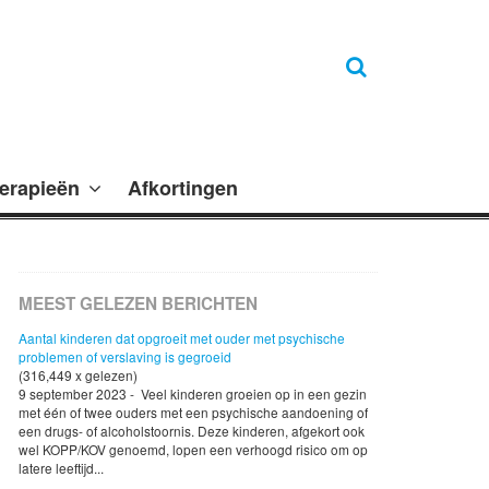
erapieën
Afkortingen
MEEST GELEZEN BERICHTEN
Aantal kinderen dat opgroeit met ouder met psychische
problemen of verslaving is gegroeid
(316,449 x gelezen)
9 september 2023 - Veel kinderen groeien op in een gezin
met één of twee ouders met een psychische aandoening of
een drugs- of alcoholstoornis. Deze kinderen, afgekort ook
wel KOPP/KOV genoemd, lopen een verhoogd risico om op
latere leeftijd...