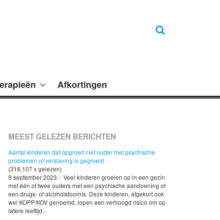
erapieën
Afkortingen
MEEST GELEZEN BERICHTEN
Aantal kinderen dat opgroeit met ouder met psychische
problemen of verslaving is gegroeid
(316,107 x gelezen)
9 september 2023 - Veel kinderen groeien op in een gezin
met één of twee ouders met een psychische aandoening of
een drugs- of alcoholstoornis. Deze kinderen, afgekort ook
wel KOPP/KOV genoemd, lopen een verhoogd risico om op
latere leeftijd...