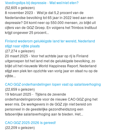
Voedingstips bij depressie - Wat wel/niet eten?
(52,605 x gelezen)
8 november 2023 - Wist je dat 5,2 procent van de
Nederlandse bevolking tot 65 jaar in 2022 leed aan een
depressie? Dit komt neer op 550.000 mensen, zo blijkt uit
cijfers van de GGZ Groep. En volgens het Trimbos Instituut
krijgt ongeveer 25 procent...
Finland wederom gelukkigste land ter wereld, Nederland
stijgt naar vijfde plaats
(27,274 x gelezen)
20 maart 2025 - Voor het achtste jaar op rij is Finland
uitgeroepen tot het land met de gelukkigste bevolking, zo
blijkt uit het nieuwste World Happiness Report. Nederland
stijgt een plek ten opzichte van vorig jaar en staat nu op de
vijfde...
CAO GGZ onderhandelingen lopen vast op salarisverhoging
(22,659 x gelezen)
19 februari 2025 - Tijdens de zevende
onderhandelingsronde voor de nieuwe CAO GGZ ging het
weer mis. De werkgevers in de GGZ zijn niet bereid om
personeel in de geestelijke gezondheidszorg een
fatsoenlijke salarisverhoging aan te bieden. Het...
CAO GGZ 2025-2026 is gereed!
(22,209 x gelezen)