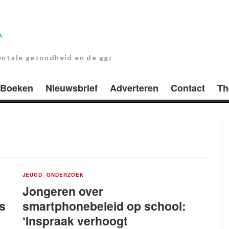
entale gezondheid en de ggz
Boeken
Nieuwsbrief
Adverteren
Contact
Th
JEUGD
,
ONDERZOEK
Jongeren over
js
smartphonebeleid op school:
‘Inspraak verhoogt