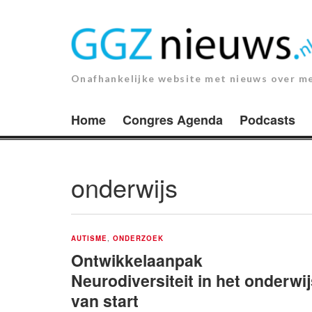
Ga
naar
de
inhoud.
Onafhankelijke website met nieuws over m
Home
Congres Agenda
Podcasts
onderwijs
AUTISME
,
ONDERZOEK
Ontwikkelaanpak
Neurodiversiteit in het onderwi
van start