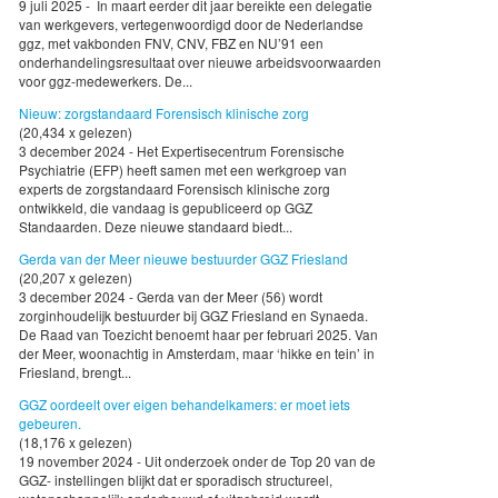
9 juli 2025 - In maart eerder dit jaar bereikte een delegatie
van werkgevers, vertegenwoordigd door de Nederlandse
ggz, met vakbonden FNV, CNV, FBZ en NU’91 een
onderhandelingsresultaat over nieuwe arbeidsvoorwaarden
voor ggz-medewerkers. De...
Nieuw: zorgstandaard Forensisch klinische zorg
(20,434 x gelezen)
3 december 2024 - Het Expertisecentrum Forensische
Psychiatrie (EFP) heeft samen met een werkgroep van
experts de zorgstandaard Forensisch klinische zorg
ontwikkeld, die vandaag is gepubliceerd op GGZ
Standaarden. Deze nieuwe standaard biedt...
Gerda van der Meer nieuwe bestuurder GGZ Friesland
(20,207 x gelezen)
3 december 2024 - Gerda van der Meer (56) wordt
zorginhoudelijk bestuurder bij GGZ Friesland en Synaeda.
De Raad van Toezicht benoemt haar per februari 2025. Van
der Meer, woonachtig in Amsterdam, maar ‘hikke en tein’ in
Friesland, brengt...
GGZ oordeelt over eigen behandelkamers: er moet iets
gebeuren.
(18,176 x gelezen)
19 november 2024 - Uit onderzoek onder de Top 20 van de
GGZ- instellingen blijkt dat er sporadisch structureel,