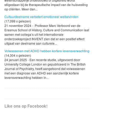
wetenschappelijk onderbouwd of uitgebreid wordt
stilgestaan bij de therapeutische impact van de huisvesting
op cliënten. Meer dan...
Cultuurdeelname verbetert emotioneel welbevinden
(17,099 x gelezen)
21 november 2024 - Professor Marc Verboord van de
Erasmus School of History, Culture and Communication laat
samen met collega’s uit het internationale
onderzoeksproject INVENT zien dat er een positief effect
uitgaat van deelname aan culturele...
Volwassenen met ADHD hebben kortere levensverwachting
(14,304 x gelezen)
24 januari 2025 - Een recente studie, uitgevoerd door
University College London en gepubliceerd in The British
Journal of Psychiatry, heeft aangetoond dat volwassenen
met een diagnose van ADHD een aanzienlijk kortere
levensverwachting hebben in...
Like ons op Facebook!