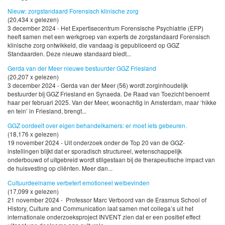
Nieuw: zorgstandaard Forensisch klinische zorg
(20,434 x gelezen)
3 december 2024 - Het Expertisecentrum Forensische Psychiatrie (EFP)
heeft samen met een werkgroep van experts de zorgstandaard Forensisch
klinische zorg ontwikkeld, die vandaag is gepubliceerd op GGZ
Standaarden. Deze nieuwe standaard biedt...
Gerda van der Meer nieuwe bestuurder GGZ Friesland
(20,207 x gelezen)
3 december 2024 - Gerda van der Meer (56) wordt zorginhoudelijk
bestuurder bij GGZ Friesland en Synaeda. De Raad van Toezicht benoemt
haar per februari 2025. Van der Meer, woonachtig in Amsterdam, maar ‘hikke
en tein’ in Friesland, brengt...
GGZ oordeelt over eigen behandelkamers: er moet iets gebeuren.
(18,176 x gelezen)
19 november 2024 - Uit onderzoek onder de Top 20 van de GGZ-
instellingen blijkt dat er sporadisch structureel, wetenschappelijk
onderbouwd of uitgebreid wordt stilgestaan bij de therapeutische impact van
de huisvesting op cliënten. Meer dan...
Cultuurdeelname verbetert emotioneel welbevinden
(17,099 x gelezen)
21 november 2024 - Professor Marc Verboord van de Erasmus School of
History, Culture and Communication laat samen met collega’s uit het
internationale onderzoeksproject INVENT zien dat er een positief effect