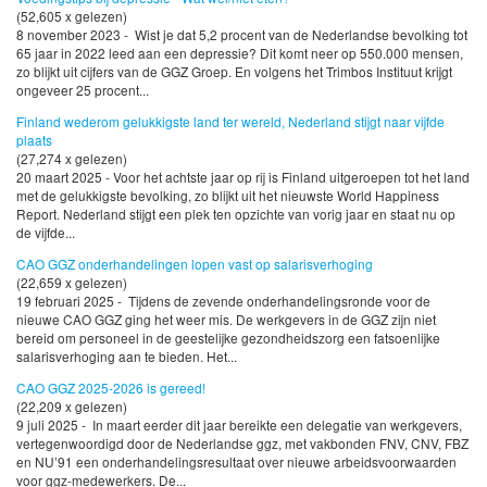
(52,605 x gelezen)
8 november 2023 - Wist je dat 5,2 procent van de Nederlandse bevolking tot
65 jaar in 2022 leed aan een depressie? Dit komt neer op 550.000 mensen,
zo blijkt uit cijfers van de GGZ Groep. En volgens het Trimbos Instituut krijgt
ongeveer 25 procent...
Finland wederom gelukkigste land ter wereld, Nederland stijgt naar vijfde
plaats
(27,274 x gelezen)
20 maart 2025 - Voor het achtste jaar op rij is Finland uitgeroepen tot het land
met de gelukkigste bevolking, zo blijkt uit het nieuwste World Happiness
Report. Nederland stijgt een plek ten opzichte van vorig jaar en staat nu op
de vijfde...
CAO GGZ onderhandelingen lopen vast op salarisverhoging
(22,659 x gelezen)
19 februari 2025 - Tijdens de zevende onderhandelingsronde voor de
nieuwe CAO GGZ ging het weer mis. De werkgevers in de GGZ zijn niet
bereid om personeel in de geestelijke gezondheidszorg een fatsoenlijke
salarisverhoging aan te bieden. Het...
CAO GGZ 2025-2026 is gereed!
(22,209 x gelezen)
9 juli 2025 - In maart eerder dit jaar bereikte een delegatie van werkgevers,
vertegenwoordigd door de Nederlandse ggz, met vakbonden FNV, CNV, FBZ
en NU’91 een onderhandelingsresultaat over nieuwe arbeidsvoorwaarden
voor ggz-medewerkers. De...