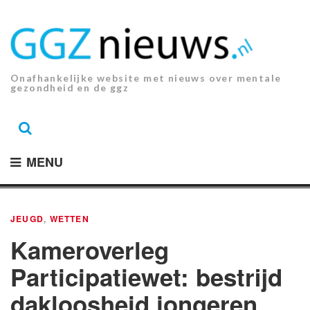
Ga
naar
de
inhoud.
Onafhankelijke website met nieuws over mentale
gezondheid en de ggz
MENU
JEUGD
,
WETTEN
Kameroverleg
Participatiewet: bestrijd
dakloosheid jongeren