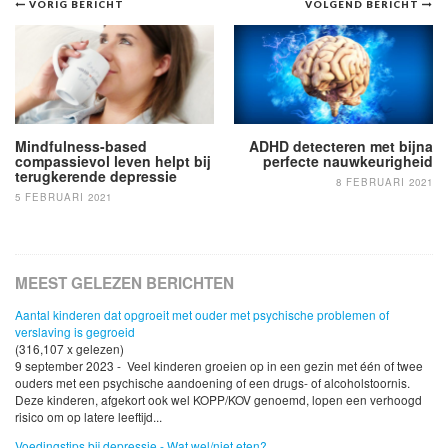
Bericht
VORIG BERICHT
VOLGEND BERICHT
navigatie
Mindfulness-based
ADHD detecteren met bijna
compassievol leven helpt bij
perfecte nauwkeurigheid
terugkerende depressie
8 FEBRUARI 2021
5 FEBRUARI 2021
MEEST GELEZEN BERICHTEN
Aantal kinderen dat opgroeit met ouder met psychische problemen of
verslaving is gegroeid
(316,107 x gelezen)
9 september 2023 - Veel kinderen groeien op in een gezin met één of twee
ouders met een psychische aandoening of een drugs- of alcoholstoornis.
Deze kinderen, afgekort ook wel KOPP/KOV genoemd, lopen een verhoogd
risico om op latere leeftijd...
Voedingstips bij depressie - Wat wel/niet eten?