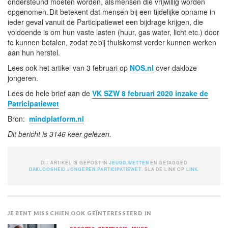
ondersteund moeten worden, als mensen die vrijwillig worden
opgenomen. Dit betekent dat mensen bij een tijdelijke opname in
ieder geval vanuit de Participatiewet een bijdrage krijgen, die
voldoende is om hun vaste lasten (huur, gas water, licht etc.) door
te kunnen betalen, zodat ze bij thuiskomst verder kunnen werken
aan hun herstel.
Lees ook het artikel van 3 februari op
NOS.nl
over dakloze
jongeren.
Lees de hele brief aan de
VK SZW 8 februari 2020 inzake de
Patricipatiewet
Bron:
mindplatform.nl
Dit bericht is 3146 keer gelezen.
DIT ARTIKEL IS GEPOST IN
JEUGD
,
WETTEN
EN GETAGGED
DAKLOOSHEID
,
JONGEREN
,
PARTICIPATIEWET
. SLA DE LINK OP
LINK
.
JE BENT MISSCHIEN OOK GEÏNTERESSEERD IN