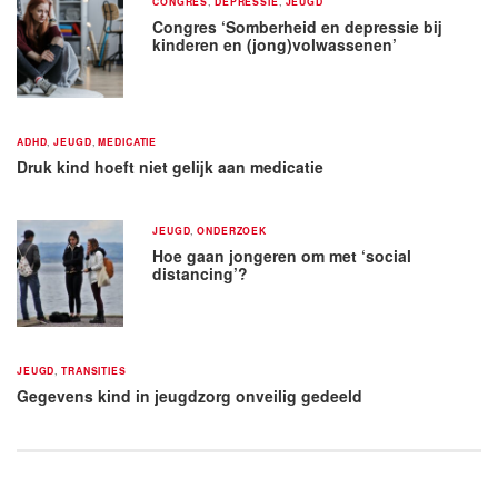
CONGRES
,
DEPRESSIE
,
JEUGD
Congres ‘Somberheid en depressie bij
kinderen en (jong)volwassenen’
ADHD
,
JEUGD
,
MEDICATIE
Druk kind hoeft niet gelijk aan medicatie
JEUGD
,
ONDERZOEK
Hoe gaan jongeren om met ‘social
distancing’?
JEUGD
,
TRANSITIES
Gegevens kind in jeugdzorg onveilig gedeeld