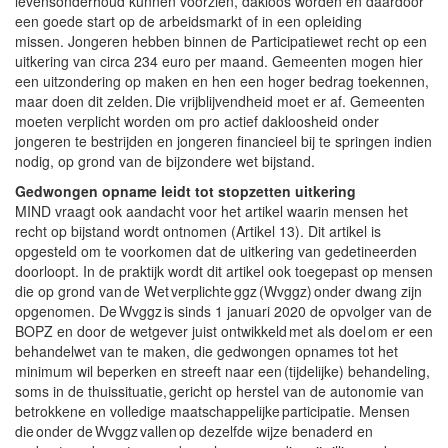
levensonderhoud kunnen voorzien, dakloos worden en daardoor
een goede start op de arbeidsmarkt of in een opleiding
missen. Jongeren hebben binnen de Participatiewet recht op een
uitkering van circa 234 euro per maand. Gemeenten mogen hier
een uitzondering op maken en hen een hoger bedrag toekennen,
maar doen dit zelden. Die vrijblijvendheid moet er af. Gemeenten
moeten verplicht worden om pro actief dakloosheid onder
jongeren te bestrijden en jongeren financieel bij te springen indien
nodig, op grond van de bijzondere wet bijstand.
Gedwongen opname leidt tot stopzetten uitkering
MIND vraagt ook aandacht voor het artikel waarin mensen het
recht op bijstand wordt ontnomen (Artikel 13). Dit artikel is
opgesteld om te voorkomen dat de uitkering van gedetineerden
doorloopt. In de praktijk wordt dit artikel ook toegepast op mensen
die op grond van de Wet verplichte ggz (Wvggz) onder dwang zijn
opgenomen. De Wvggz is sinds 1 januari 2020 de opvolger van de
BOPZ en door de wetgever juist ontwikkeld met als doel om er een
behandelwet van te maken, die gedwongen opnames tot het
minimum wil beperken en streeft naar een (tijdelijke) behandeling,
soms in de thuissituatie, gericht op herstel van de autonomie van
betrokkene en volledige maatschappelijke participatie. Mensen
die onder de Wvggz vallen op dezelfde wijze benaderd en