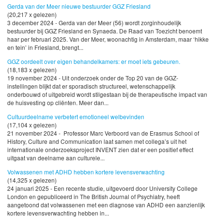
Gerda van der Meer nieuwe bestuurder GGZ Friesland
(20,217 x gelezen)
3 december 2024 - Gerda van der Meer (56) wordt zorginhoudelijk
bestuurder bij GGZ Friesland en Synaeda. De Raad van Toezicht benoemt
haar per februari 2025. Van der Meer, woonachtig in Amsterdam, maar ‘hikke
en tein’ in Friesland, brengt...
GGZ oordeelt over eigen behandelkamers: er moet iets gebeuren.
(18,183 x gelezen)
19 november 2024 - Uit onderzoek onder de Top 20 van de GGZ-
instellingen blijkt dat er sporadisch structureel, wetenschappelijk
onderbouwd of uitgebreid wordt stilgestaan bij de therapeutische impact van
de huisvesting op cliënten. Meer dan...
Cultuurdeelname verbetert emotioneel welbevinden
(17,104 x gelezen)
21 november 2024 - Professor Marc Verboord van de Erasmus School of
History, Culture and Communication laat samen met collega’s uit het
internationale onderzoeksproject INVENT zien dat er een positief effect
uitgaat van deelname aan culturele...
Volwassenen met ADHD hebben kortere levensverwachting
(14,325 x gelezen)
24 januari 2025 - Een recente studie, uitgevoerd door University College
London en gepubliceerd in The British Journal of Psychiatry, heeft
aangetoond dat volwassenen met een diagnose van ADHD een aanzienlijk
kortere levensverwachting hebben in...