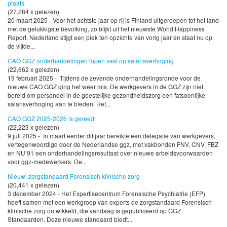
plaats
(27,284 x gelezen)
20 maart 2025 - Voor het achtste jaar op rij is Finland uitgeroepen tot het land
met de gelukkigste bevolking, zo blijkt uit het nieuwste World Happiness
Report. Nederland stijgt een plek ten opzichte van vorig jaar en staat nu op
de vijfde...
CAO GGZ onderhandelingen lopen vast op salarisverhoging
(22,662 x gelezen)
19 februari 2025 - Tijdens de zevende onderhandelingsronde voor de
nieuwe CAO GGZ ging het weer mis. De werkgevers in de GGZ zijn niet
bereid om personeel in de geestelijke gezondheidszorg een fatsoenlijke
salarisverhoging aan te bieden. Het...
CAO GGZ 2025-2026 is gereed!
(22,223 x gelezen)
9 juli 2025 - In maart eerder dit jaar bereikte een delegatie van werkgevers,
vertegenwoordigd door de Nederlandse ggz, met vakbonden FNV, CNV, FBZ
en NU’91 een onderhandelingsresultaat over nieuwe arbeidsvoorwaarden
voor ggz-medewerkers. De...
Nieuw: zorgstandaard Forensisch klinische zorg
(20,441 x gelezen)
3 december 2024 - Het Expertisecentrum Forensische Psychiatrie (EFP)
heeft samen met een werkgroep van experts de zorgstandaard Forensisch
klinische zorg ontwikkeld, die vandaag is gepubliceerd op GGZ
Standaarden. Deze nieuwe standaard biedt...