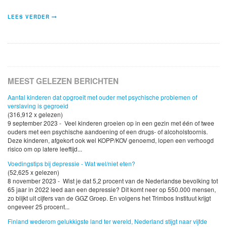
LEES VERDER
MEEST GELEZEN BERICHTEN
Aantal kinderen dat opgroeit met ouder met psychische problemen of
verslaving is gegroeid
(316,912 x gelezen)
9 september 2023 - Veel kinderen groeien op in een gezin met één of twee
ouders met een psychische aandoening of een drugs- of alcoholstoornis.
Deze kinderen, afgekort ook wel KOPP/KOV genoemd, lopen een verhoogd
risico om op latere leeftijd...
Voedingstips bij depressie - Wat wel/niet eten?
(52,625 x gelezen)
8 november 2023 - Wist je dat 5,2 procent van de Nederlandse bevolking tot
65 jaar in 2022 leed aan een depressie? Dit komt neer op 550.000 mensen,
zo blijkt uit cijfers van de GGZ Groep. En volgens het Trimbos Instituut krijgt
ongeveer 25 procent...
Finland wederom gelukkigste land ter wereld, Nederland stijgt naar vijfde