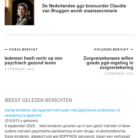
De Nederlandse ggz bestuurder Claudia
van Bruggen wordt staatssecretaris
Bericht
VORIG BERICHT
VOLGEND BERICHT
navigatie
Iedereen heeft recht op een
Zorgverzekeraars willen
psychisch gezond leven
goede pgb-regeling in
zorgverzekering
2 FEBRUARI 2016
3 FEBRUARI 2016
MEEST GELEZEN BERICHTEN
Aantal kinderen dat opgroeit met ouder met psychische problemen of
verslaving is gegroeid
(316,913 x gelezen)
9 september 2023 - Veel kinderen groeien op in een gezin met één of twee
ouders met een psychische aandoening of een drugs- of alcoholstoornis.
Deze kinderen, afgekort ook wel KOPP/KOV genoemd, lopen een verhoogd