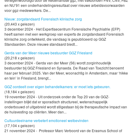
vertegenwoordigd door de Nederlandse ggz, met vakbonden FNV, CNV, FBZ
en NU’91 een onderhandelingsresultaat over nieuwe arbeidsvoorwaarden
voor ggz-medewerkers. De...
Nieuw: zorgstandaard Forensisch klinische zorg
(20,443 x gelezen)
3 december 2024 - Het Expertisecentrum Forensische Psychiatrie (EFP)
heeft samen met een werkgroep van experts de zorgstandaard Forensisch
klinische zorg ontwikkeld, die vandaag is gepubliceerd op GGZ
Standaarden. Deze nieuwe standaard biedt...
Gerda van der Meer nieuwe bestuurder GGZ Friesland
(20,218 x gelezen)
3 december 2024 - Gerda van der Meer (56) wordt zorginhoudelijk
bestuurder bij GGZ Friesland en Synaeda. De Raad van Toezicht benoemt
haar per februari 2025. Van der Meer, woonachtig in Amsterdam, maar ‘hikke
en tein’ in Friesland, brengt...
GGZ oordeelt over eigen behandelkamers: er moet iets gebeuren.
(18,184 x gelezen)
19 november 2024 - Uit onderzoek onder de Top 20 van de GGZ-
instellingen blijkt dat er sporadisch structureel, wetenschappelijk
onderbouwd of uitgebreid wordt stilgestaan bij de therapeutische impact van
de huisvesting op cliënten. Meer dan...
Cultuurdeelname verbetert emotioneel welbevinden
(17,104 x gelezen)
21 november 2024 - Professor Marc Verboord van de Erasmus School of