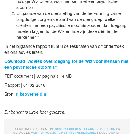
huidige Wlz-criteria voor mensen met een psychische
stoornis?
Uitgaande van de doelstelling van de hervorming van e
langdurige zorg en de aard van de doelgroep, welke
cliënten met een psychische stoornis zouden dan toegang
moeten krijgen tot de Wlz en hoe zijn deze cliënten te
herkennen?
In het bijgaande rapport kunt u de resultaten van dit onderzoek
en ons advies lezen.
Download “Advies over toegang tot de Wlz voor mensen met
een psychische stoornis”
PDF document | 87 pagina’s | 4 MB
Rapport | 01-02-2016
Bron:
rijksoverheid.nl
Dit bericht is 3204 keer gelezen.
DIT ARTIKEL IS GEPOST IN
RIJKSOVERHEID
,
WET LANGDURIGE ZORG
EN
GETAGGED
VAN RIJN
,
WLZ
,
ZORGINSTITUUT NEDERLAND
. SLA DE LINK OP