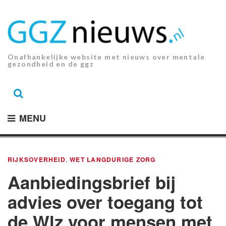
Ga
naar
de
inhoud.
Onafhankelijke website met nieuws over mentale
gezondheid en de ggz
MENU
RIJKSOVERHEID
,
WET LANGDURIGE ZORG
Aanbiedingsbrief bij
advies over toegang tot
de Wlz voor mensen met