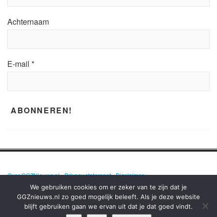
Achternaam
E-mail
*
Over GGZNieuws.nl
•
Privacy statement
•
Disclaimer
We gebruiken cookies om er zeker van te zijn dat je
GGZnieuws.nl zo goed mogelijk beleeft. Als je deze website
blijft gebruiken gaan we ervan uit dat je dat goed vindt.
GGZNIEUWS.NL – ELKE DAG HET NIEUWS OVER MENTALE GEZONDHEID
EN DE GGZ OP EEN RIJ!