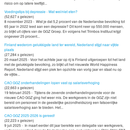
risico om op latere leeftijd...
Voedingstips bij depressie - Wat wel/niet eten?
(52,627 x gelezen)
8 november 2023 - Wist je dat 5,2 procent van de Nederlandse bevolking tot
65 jaar in 2022 leed aan een depressie? Dit komt neer op 550.000 mensen,
zo blijkt uit cijfers van de GGZ Groep. En volgens het Trimbos Instituut krijgt
ongeveer 25 procent...
Finland wederom gelukkigste land ter wereld, Nederland stijgt naar vijfde
plaats
(27,284 x gelezen)
20 maart 2025 - Voor het achtste jaar op rij is Finland uitgeroepen tot het land
met de gelukkigste bevolking, zo blijkt uit het nieuwste World Happiness
Report. Nederland stijgt een plek ten opzichte van vorig jaar en staat nu op
de vijfde...
CAO GGZ onderhandelingen lopen vast op salarisverhoging
(22,663 x gelezen)
19 februari 2025 - Tijdens de zevende onderhandelingsronde voor de
nieuwe CAO GGZ ging het weer mis. De werkgevers in de GGZ zijn niet
bereid om personeel in de geestelijke gezondheidszorg een fatsoenlijke
salarisverhoging aan te bieden. Het...
CAO GGZ 2025-2026 is gereed!
(22,223 x gelezen)
9 juli 2025 - In maart eerder dit jaar bereikte een delegatie van werkgevers,