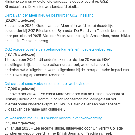
klinische zorg ontwikkeld, die vandaag is gepubliceerd op GGZ
Standaarden. Deze nieuwe standaard biedt...
Gerda van der Meer nieuwe bestuurder GGZ Friesland
(20,207 x gelezen)
3 december 2024 - Gerda van der Meer (56) wordt zorginhoudelijk
bestuurder bij GGZ Friesland en Synaeda. De Raad van Toezicht benoemt
haar per februari 2025. Van der Meer, woonachtig in Amsterdam, maar ‘hikke
en tein’ in Friesland, brengt...
GGZ oordeelt over eigen behandelkamers: er moet iets gebeuren.
(18,175 x gelezen)
19 november 2024 - Uit onderzoek onder de Top 20 van de GGZ-
instellingen blijkt dat er sporadisch structureel, wetenschappelijk
onderbouwd of uitgebreid wordt stilgestaan bij de therapeutische impact van
de huisvesting op cliënten. Meer dan...
Cultuurdeelname verbetert emotioneel welbevinden
(17,099 x gelezen)
21 november 2024 - Professor Marc Verboord van de Erasmus School of
History, Culture and Communication laat samen met collega’s uit het
internationale onderzoeksproject INVENT zien dat er een positief effect
uitgaat van deelname aan culturele...
Volwassenen met ADHD hebben kortere levensverwachting
(14,304 x gelezen)
24 januari 2025 - Een recente studie, uitgevoerd door University College
London en gepubliceerd in The British Journal of Psychiatry, heeft