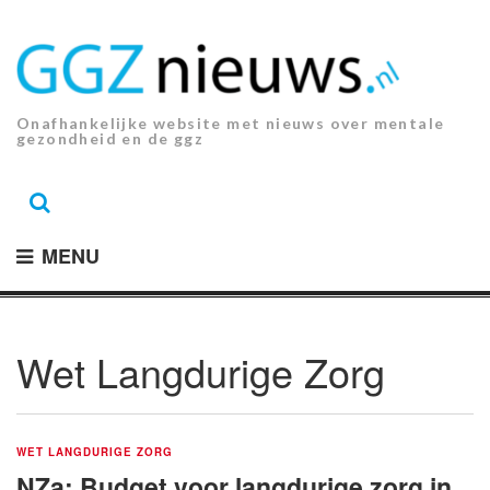
Ga
naar
de
inhoud.
Onafhankelijke website met nieuws over mentale
gezondheid en de ggz
MENU
Wet Langdurige Zorg
WET LANGDURIGE ZORG
NZa: Budget voor langdurige zorg in