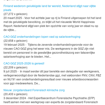
Finland wederom gelukkigste land ter wereld, Nederland stijgt naar vijfde
plaats
(27,272 x gelezen)
20 maart 2025 - Voor het achtste jaar op rij is Finland uitgeroepen tot het land
met de gelukkigste bevolking, zo blijkt uit het nieuwste World Happiness
Report. Nederland stijgt een plek ten opzichte van vorig jaar en staat nu op
de vijfde...
CAO GGZ onderhandelingen lopen vast op salarisverhoging
(22,658 x gelezen)
19 februari 2025 - Tijdens de zevende onderhandelingsronde voor de
nieuwe CAO GGZ ging het weer mis. De werkgevers in de GGZ zijn niet
bereid om personeel in de geestelijke gezondheidszorg een fatsoenlijke
salarisverhoging aan te bieden. Het...
CAO GGZ 2025-2026 is gereed!
(22,209 x gelezen)
9 juli 2025 - In maart eerder dit jaar bereikte een delegatie van werkgevers,
vertegenwoordigd door de Nederlandse ggz, met vakbonden FNV, CNV, FBZ
en NU’91 een onderhandelingsresultaat over nieuwe arbeidsvoorwaarden
voor ggz-medewerkers. De...
Nieuw: zorgstandaard Forensisch klinische zorg
(20,433 x gelezen)
3 december 2024 - Het Expertisecentrum Forensische Psychiatrie (EFP)
heeft samen met een werkgroep van experts de zorgstandaard Forensisch