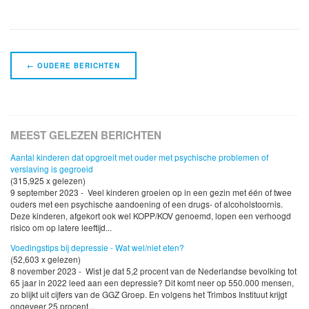
Navigatie
←
OUDERE BERICHTEN
Berichten
MEEST GELEZEN BERICHTEN
Aantal kinderen dat opgroeit met ouder met psychische problemen of
verslaving is gegroeid
(315,925 x gelezen)
9 september 2023 - Veel kinderen groeien op in een gezin met één of twee
ouders met een psychische aandoening of een drugs- of alcoholstoornis.
Deze kinderen, afgekort ook wel KOPP/KOV genoemd, lopen een verhoogd
risico om op latere leeftijd...
Voedingstips bij depressie - Wat wel/niet eten?
(52,603 x gelezen)
8 november 2023 - Wist je dat 5,2 procent van de Nederlandse bevolking tot
65 jaar in 2022 leed aan een depressie? Dit komt neer op 550.000 mensen,
zo blijkt uit cijfers van de GGZ Groep. En volgens het Trimbos Instituut krijgt
ongeveer 25 procent...