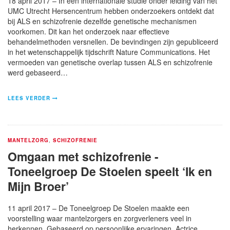
18 april 2017 – In een internationale studie onder leiding van het
UMC Utrecht Hersencentrum hebben onderzoekers ontdekt dat
bij ALS en schizofrenie dezelfde genetische mechanismen
voorkomen. Dit kan het onderzoek naar effectieve
behandelmethoden versnellen. De bevindingen zijn gepubliceerd
in het wetenschappelijk tijdschrift Nature Communications. Het
vermoeden van genetische overlap tussen ALS en schizofrenie
werd gebaseerd…
LEES VERDER
MANTELZORG
,
SCHIZOFRENIE
Omgaan met schizofrenie -
Toneelgroep De Stoelen speelt ‘Ik en
Mijn Broer’
11 april 2017 – De Toneelgroep De Stoelen maakte een
voorstelling waar mantelzorgers en zorgverleners veel in
herkennen. Gebaseerd op persoonlijke ervaringen. Actrice