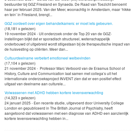
bestuurder bij GGZ Friesland en Synaeda. De Raad van Toezicht benoemt
haar per februari 2025. Van der Meer, woonachtig in Amsterdam, maar ‘hikke
en tein’ in Friesland, brengt...
GGZ oordeelt over eigen behandelkamers: er moet iets gebeuren.
(18,181 x gelezen)
19 november 2024 - Uit onderzoek onder de Top 20 van de GGZ-
instellingen blijkt dat er sporadisch structureel, wetenschappelijk
onderbouwd of uitgebreid wordt stilgestaan bij de therapeutische impact van
de huisvesting op cliënten. Meer dan...
Cultuurdeelname verbetert emotioneel welbevinden
(17,104 x gelezen)
21 november 2024 - Professor Marc Verboord van de Erasmus School of
History, Culture and Communication laat samen met collega’s uit het
internationale onderzoeksproject INVENT zien dat er een positief effect
uitgaat van deelname aan culturele...
Volwassenen met ADHD hebben kortere levensverwachting
(14,323 x gelezen)
24 januari 2025 - Een recente studie, uitgevoerd door University College
London en gepubliceerd in The British Journal of Psychiatry, heeft
aangetoond dat volwassenen met een diagnose van ADHD een aanzienlijk
kortere levensverwachting hebben in...