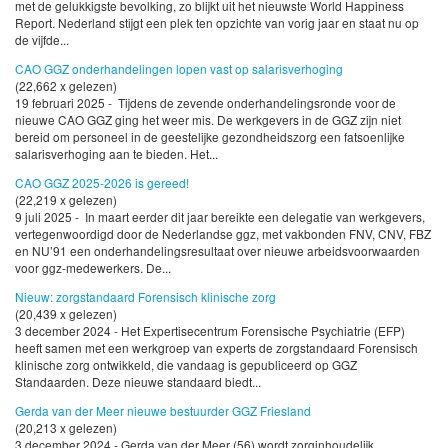
met de gelukkigste bevolking, zo blijkt uit het nieuwste World Happiness
Report. Nederland stijgt een plek ten opzichte van vorig jaar en staat nu op
de vijfde...
CAO GGZ onderhandelingen lopen vast op salarisverhoging
(22,662 x gelezen)
19 februari 2025 - Tijdens de zevende onderhandelingsronde voor de
nieuwe CAO GGZ ging het weer mis. De werkgevers in de GGZ zijn niet
bereid om personeel in de geestelijke gezondheidszorg een fatsoenlijke
salarisverhoging aan te bieden. Het...
CAO GGZ 2025-2026 is gereed!
(22,219 x gelezen)
9 juli 2025 - In maart eerder dit jaar bereikte een delegatie van werkgevers,
vertegenwoordigd door de Nederlandse ggz, met vakbonden FNV, CNV, FBZ
en NU’91 een onderhandelingsresultaat over nieuwe arbeidsvoorwaarden
voor ggz-medewerkers. De...
Nieuw: zorgstandaard Forensisch klinische zorg
(20,439 x gelezen)
3 december 2024 - Het Expertisecentrum Forensische Psychiatrie (EFP)
heeft samen met een werkgroep van experts de zorgstandaard Forensisch
klinische zorg ontwikkeld, die vandaag is gepubliceerd op GGZ
Standaarden. Deze nieuwe standaard biedt...
Gerda van der Meer nieuwe bestuurder GGZ Friesland
(20,213 x gelezen)
3 december 2024 - Gerda van der Meer (56) wordt zorginhoudelijk