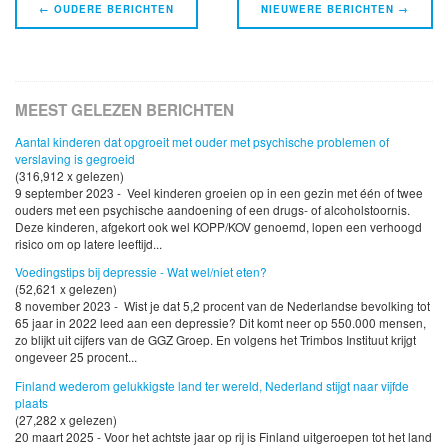
Navigatie
←
OUDERE BERICHTEN
NIEUWERE BERICHTEN
→
Berichten
MEEST GELEZEN BERICHTEN
Aantal kinderen dat opgroeit met ouder met psychische problemen of
verslaving is gegroeid
(316,912 x gelezen)
9 september 2023 - Veel kinderen groeien op in een gezin met één of twee
ouders met een psychische aandoening of een drugs- of alcoholstoornis.
Deze kinderen, afgekort ook wel KOPP/KOV genoemd, lopen een verhoogd
risico om op latere leeftijd...
Voedingstips bij depressie - Wat wel/niet eten?
(52,621 x gelezen)
8 november 2023 - Wist je dat 5,2 procent van de Nederlandse bevolking tot
65 jaar in 2022 leed aan een depressie? Dit komt neer op 550.000 mensen,
zo blijkt uit cijfers van de GGZ Groep. En volgens het Trimbos Instituut krijgt
ongeveer 25 procent...
Finland wederom gelukkigste land ter wereld, Nederland stijgt naar vijfde
plaats
(27,282 x gelezen)
20 maart 2025 - Voor het achtste jaar op rij is Finland uitgeroepen tot het land