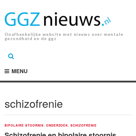
Ga
naar
de
inhoud.
Onafhankelijke website met nieuws over mentale
gezondheid en de ggz
MENU
schizofrenie
BIPOLAIRE STOORNIS
,
ONDERZOEK
,
SCHIZOFRENIE
Schizofrenie en bipolaire stoornis