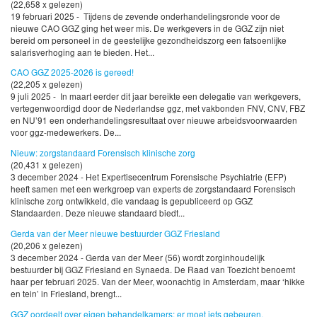
(22,658 x gelezen)
19 februari 2025 - Tijdens de zevende onderhandelingsronde voor de
nieuwe CAO GGZ ging het weer mis. De werkgevers in de GGZ zijn niet
bereid om personeel in de geestelijke gezondheidszorg een fatsoenlijke
salarisverhoging aan te bieden. Het...
CAO GGZ 2025-2026 is gereed!
(22,205 x gelezen)
9 juli 2025 - In maart eerder dit jaar bereikte een delegatie van werkgevers,
vertegenwoordigd door de Nederlandse ggz, met vakbonden FNV, CNV, FBZ
en NU’91 een onderhandelingsresultaat over nieuwe arbeidsvoorwaarden
voor ggz-medewerkers. De...
Nieuw: zorgstandaard Forensisch klinische zorg
(20,431 x gelezen)
3 december 2024 - Het Expertisecentrum Forensische Psychiatrie (EFP)
heeft samen met een werkgroep van experts de zorgstandaard Forensisch
klinische zorg ontwikkeld, die vandaag is gepubliceerd op GGZ
Standaarden. Deze nieuwe standaard biedt...
Gerda van der Meer nieuwe bestuurder GGZ Friesland
(20,206 x gelezen)
3 december 2024 - Gerda van der Meer (56) wordt zorginhoudelijk
bestuurder bij GGZ Friesland en Synaeda. De Raad van Toezicht benoemt
haar per februari 2025. Van der Meer, woonachtig in Amsterdam, maar ‘hikke
en tein’ in Friesland, brengt...
GGZ oordeelt over eigen behandelkamers: er moet iets gebeuren.