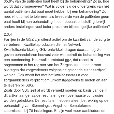
35,8% van de patiënten baat heeft bij de behandeling? Zo ja, hoe
wordt dat vormgegeven? Wat is volgens u de ondergrens van het
aantal patiënten dat baat moet hebben bij een behandeling? Zo
nee, vindt u het te tolereren als tweederde van de patiënten geen
baat heeft bij hun behandeling in een bepaalde instelling terwijl
andere instellingen veel beter presteren bij soortgelijke patiënten?
2,3,4
Partijen in de GGZ zijn uiterst actief om de kwaliteit van de zorg te
verbeteren. Kwaliteitsproducten die het Netwerk
Kwaliteitsontwikkeling GGz ontwikkelt dragen daaraan bij. Ze
geven behandelaren houvast voor wat betreft de behandeling van
een aandoening. Het kwaliteitsstatuut ggz, dat recent is
opgenomen in het register van het Zorginstituut, moet eraan
bijdragen dat zorgverleners volgens de geldende standaard(en)
werken. Ook wordt het met het kwaliteitsstatuut voor
zorgaanbieders verplicht om uitkomstgegevens te meten en aan
te leveren bij SBG.
Zoals door SBG zelf al wordt vermeld moeten op basis van de in
dit artikel aangehaalde resultaten geen overhaaste conclusies
worden getrokken. De resultaten hebben alleen betrekking op de
behandeling van Stemmings-, Angst- en Somatoforme
stoornissen, bij 78 instellingen. Er zijn veel meer aanbieders en