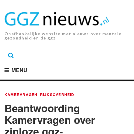
Ga
naar
de
inhoud.
Onafhankelijke website met nieuws over mentale
gezondheid en de ggz
MENU
KAMERVRAGEN
,
RIJKSOVERHEID
Beantwoording
Kamervragen over
zinloze ggz-