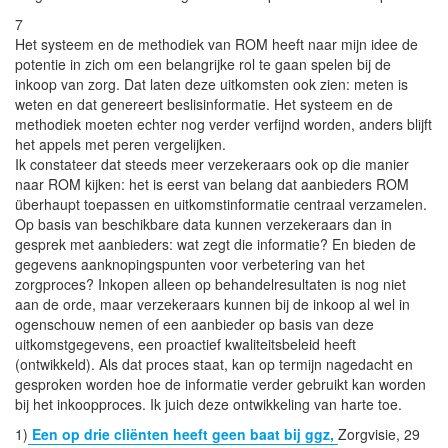
7
Het systeem en de methodiek van ROM heeft naar mijn idee de
potentie in zich om een belangrijke rol te gaan spelen bij de
inkoop van zorg. Dat laten deze uitkomsten ook zien: meten is
weten en dat genereert beslisinformatie. Het systeem en de
methodiek moeten echter nog verder verfijnd worden, anders blijft
het appels met peren vergelijken.
Ik constateer dat steeds meer verzekeraars ook op die manier
naar ROM kijken: het is eerst van belang dat aanbieders ROM
überhaupt toepassen en uitkomstinformatie centraal verzamelen.
Op basis van beschikbare data kunnen verzekeraars dan in
gesprek met aanbieders: wat zegt die informatie? En bieden de
gegevens aanknopingspunten voor verbetering van het
zorgproces? Inkopen alleen op behandelresultaten is nog niet
aan de orde, maar verzekeraars kunnen bij de inkoop al wel in
ogenschouw nemen of een aanbieder op basis van deze
uitkomstgegevens, een proactief kwaliteitsbeleid heeft
(ontwikkeld). Als dat proces staat, kan op termijn nagedacht en
gesproken worden hoe de informatie verder gebruikt kan worden
bij het inkoopproces. Ik juich deze ontwikkeling van harte toe.
1)
Een op drie cliënten heeft geen baat bij ggz,
Zorgvisie, 29