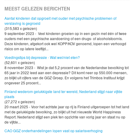
MEEST GELEZEN BERICHTEN
Aantal kinderen dat opgroeit met ouder met psychische problemen of
verslaving is gegroeid
(315,583 x gelezen)
9 september 2023 - Veel kinderen groeien op in een gezin met één of twee
ouders met een psychische aandoening of een drugs- of alcoholstoornis.
Deze kinderen, afgekort ook wel KOPP/KOV genoemd, lopen een verhoogd
risico om op latere leeftijd...
Voedingstips bij depressie - Wat wel/niet eten?
(52,601 x gelezen)
8 november 2023 - Wist je dat 5,2 procent van de Nederlandse bevolking tot
65 jaar in 2022 leed aan een depressie? Dit komt neer op 550.000 mensen,
zo blijkt uit cijfers van de GGZ Groep. En volgens het Trimbos Instituut krijgt
ongeveer 25 procent...
Finland wederom gelukkigste land ter wereld, Nederland stijgt naar vijfde
plaats
(27,272 x gelezen)
20 maart 2025 - Voor het achtste jaar op rij is Finland uitgeroepen tot het land
met de gelukkigste bevolking, zo blijkt uit het nieuwste World Happiness
Report. Nederland stijgt een plek ten opzichte van vorig jaar en staat nu op
de vijfde...
CAO GGZ onderhandelingen lopen vast op salarisverhoging