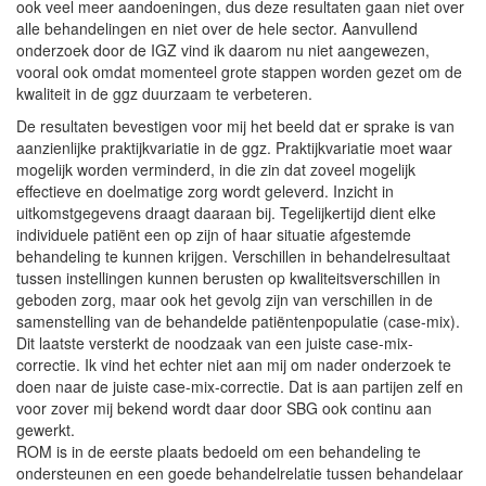
ook veel meer aandoeningen, dus deze resultaten gaan niet over
alle behandelingen en niet over de hele sector. Aanvullend
onderzoek door de IGZ vind ik daarom nu niet aangewezen,
vooral ook omdat momenteel grote stappen worden gezet om de
kwaliteit in de ggz duurzaam te verbeteren.
De resultaten bevestigen voor mij het beeld dat er sprake is van
aanzienlijke praktijkvariatie in de ggz. Praktijkvariatie moet waar
mogelijk worden verminderd, in die zin dat zoveel mogelijk
effectieve en doelmatige zorg wordt geleverd. Inzicht in
uitkomstgegevens draagt daaraan bij. Tegelijkertijd dient elke
individuele patiënt een op zijn of haar situatie afgestemde
behandeling te kunnen krijgen. Verschillen in behandelresultaat
tussen instellingen kunnen berusten op kwaliteitsverschillen in
geboden zorg, maar ook het gevolg zijn van verschillen in de
samenstelling van de behandelde patiëntenpopulatie (case-mix).
Dit laatste versterkt de noodzaak van een juiste case-mix-
correctie. Ik vind het echter niet aan mij om nader onderzoek te
doen naar de juiste case-mix-correctie. Dat is aan partijen zelf en
voor zover mij bekend wordt daar door SBG ook continu aan
gewerkt.
ROM is in de eerste plaats bedoeld om een behandeling te
ondersteunen en een goede behandelrelatie tussen behandelaar