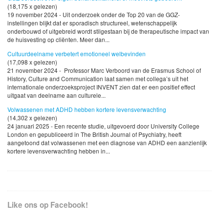
(18,175 x gelezen)
19 november 2024 - Uit onderzoek onder de Top 20 van de GGZ-
instellingen blijkt dat er sporadisch structureel, wetenschappelijk
onderbouwd of uitgebreid wordt stilgestaan bij de therapeutische impact van
de huisvesting op cliënten. Meer dan...
Cultuurdeelname verbetert emotioneel welbevinden
(17,098 x gelezen)
21 november 2024 - Professor Marc Verboord van de Erasmus School of
History, Culture and Communication laat samen met collega’s uit het
internationale onderzoeksproject INVENT zien dat er een positief effect
uitgaat van deelname aan culturele...
Volwassenen met ADHD hebben kortere levensverwachting
(14,302 x gelezen)
24 januari 2025 - Een recente studie, uitgevoerd door University College
London en gepubliceerd in The British Journal of Psychiatry, heeft
aangetoond dat volwassenen met een diagnose van ADHD een aanzienlijk
kortere levensverwachting hebben in...
Like ons op Facebook!