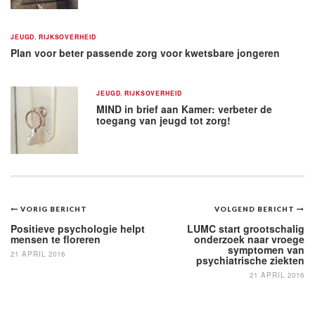
JEUGD
,
RIJKSOVERHEID
Plan voor beter passende zorg voor kwetsbare jongeren
JEUGD
,
RIJKSOVERHEID
MIND in brief aan Kamer: verbeter de
toegang van jeugd tot zorg!
Bericht
VORIG BERICHT
VOLGEND BERICHT
navigatie
Positieve psychologie helpt
LUMC start grootschalig
mensen te floreren
onderzoek naar vroege
symptomen van
21 APRIL 2016
psychiatrische ziekten
21 APRIL 2016