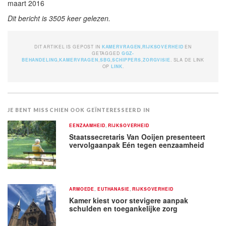
maart 2016
Dit bericht is 3505 keer gelezen.
DIT ARTIKEL IS GEPOST IN
KAMERVRAGEN
,
RIJKSOVERHEID
EN
GETAGGED
GGZ-
BEHANDELING
,
KAMERVRAGEN
,
SBG
,
SCHIPPERS
,
ZORGVISIE
. SLA DE LINK
OP
LINK
.
JE BENT MISSCHIEN OOK GEÏNTERESSEERD IN
EENZAAMHEID
,
RIJKSOVERHEID
Staatssecretaris Van Ooijen presenteert
vervolgaanpak Eén tegen eenzaamheid
ARMOEDE
,
EUTHANASIE
,
RIJKSOVERHEID
Kamer kiest voor stevigere aanpak
schulden en toegankelijke zorg