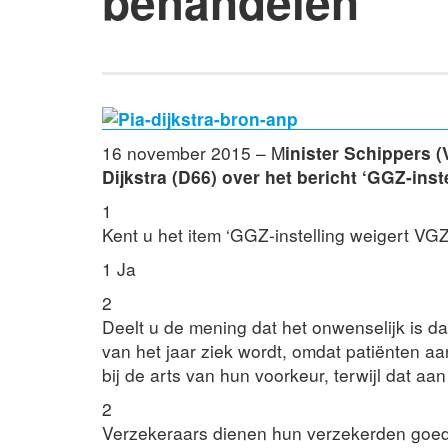
behandelen’
16 november 2015 – M
inister Schippers 
Dijkstra (D66) over het bericht ‘GGZ-ins
1
Kent u het item ‘GGZ-instelling weigert VG
1 Ja
2
Deelt u de mening dat het onwenselijk is da
van het jaar ziek wordt, omdat patiënten aa
bij de arts van hun voorkeur, terwijl dat aa
2
Verzekeraars dienen hun verzekerden goed t