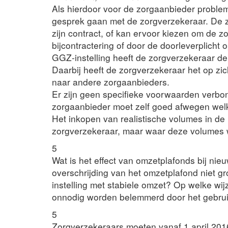
Als hierdoor voor de zorgaanbieder proble
gesprek gaan met de zorgverzekeraar. De 
zijn contract, of kan ervoor kiezen om de 
bijcontractering of door de doorleverplicht 
GGZ-instelling heeft de zorgverzekeraar d
Daarbij heeft de zorgverzekeraar het op z
naar andere zorgaanbieders.
Er zijn geen specifieke voorwaarden verbon
zorgaanbieder moet zelf goed afwegen welk 
Het inkopen van realistische volumes in de 
zorgverzekeraar, maar waar deze volumes 
5
Wat is het effect van omzetplafonds bij nieu
overschrijding van het omzetplafond niet gro
instelling met stabiele omzet? Op welke wi
onnodig worden belemmerd door het gebru
5
Zorgverzekeraars moeten vanaf 1 april 201