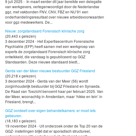
9 juli 2025 - In maart eerder dit jaar bereikte een delegatie
van werkgevers, vertegenwoordigd door de Nederlandse
ggz, met vakbonden FNV, CNV, FBZ en NU’91 een
onderhandelingsresultaat over nieuwe arbeidsvoorwaarden
voor ggz-medewerkers. De...
Nieuw: zorgstandaard Forensisch klinische zorg
(20,443 x gelezen)
3 december 2024 - Het Expertisecentrum Forensische
Psychiatrie (EFP) heeft samen met een werkgroep van
experts de zorgstandaard Forensisch klinische zorg
ontwikkeld, die vandaag is gepubliceerd op GGZ
Standaarden. Deze nieuwe standaard biedt...
Gerda van der Meer nieuwe bestuurder GGZ Friesland
(20,218 x gelezen)
3 december 2024 - Gerda van der Meer (56) wordt
zorginhoudelijk bestuurder bij GGZ Friesland en Synaeda.
De Raad van Toezicht benoemt haar per februari 2025. Van
der Meer, woonachtig in Amsterdam, maar ‘hikke en tein’ in
Friesland, brengt...
GGZ oordeelt over eigen behandelkamers: er moet iets
gebeuren.
(18,183 x gelezen)
19 november 2024 - Uit onderzoek onder de Top 20 van de
GGZ- instellingen blijkt dat er sporadisch structureel,