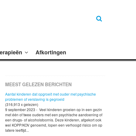
erapieën
Afkortingen
MEEST GELEZEN BERICHTEN
Aantal kinderen dat opgroeit met ouder met psychische
problemen of verslaving is gegroeid
(316,913 x gelezen)
9 september 2023 - Veel kinderen groeien op in een gezin
met één of twee ouders met een psychische aandoening of
een drugs- of alcoholstoornis. Deze kinderen, afgekort ook
wel KOPP/KOV genoemd, lopen een verhoogd risico om op
latere leeftijd...