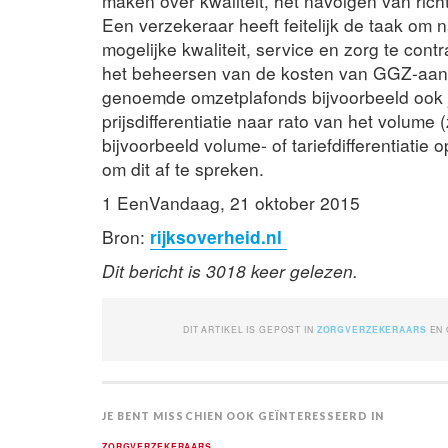
maken over kwaliteit, het navolgen van richt
Een verzekeraar heeft feitelijk de taak om
mogelijke kwaliteit, service en zorg te cont
het beheersen van de kosten van GGZ-aanb
genoemde omzetplafonds bijvoorbeeld ook j
prijsdifferentiatie naar rato van het volume (
bijvoorbeeld volume- of tariefdifferentiatie 
om dit af te spreken.
1 EenVandaag, 21 oktober 2015
Bron:
rijksoverheid.nl
Dit bericht is 3018 keer gelezen.
DIT ARTIKEL IS GEPOST IN
ZORGVERZEKERAARS
EN
JE BENT MISSCHIEN OOK GEÏNTERESSEERD IN
ZORGVERZEKERAARS