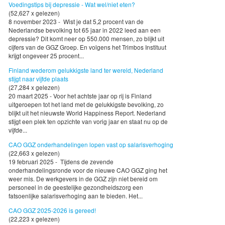
Voedingstips bij depressie - Wat wel/niet eten?
(52,627 x gelezen)
8 november 2023 - Wist je dat 5,2 procent van de
Nederlandse bevolking tot 65 jaar in 2022 leed aan een
depressie? Dit komt neer op 550.000 mensen, zo blijkt uit
cijfers van de GGZ Groep. En volgens het Trimbos Instituut
krijgt ongeveer 25 procent...
Finland wederom gelukkigste land ter wereld, Nederland
stijgt naar vijfde plaats
(27,284 x gelezen)
20 maart 2025 - Voor het achtste jaar op rij is Finland
uitgeroepen tot het land met de gelukkigste bevolking, zo
blijkt uit het nieuwste World Happiness Report. Nederland
stijgt een plek ten opzichte van vorig jaar en staat nu op de
vijfde...
CAO GGZ onderhandelingen lopen vast op salarisverhoging
(22,663 x gelezen)
19 februari 2025 - Tijdens de zevende
onderhandelingsronde voor de nieuwe CAO GGZ ging het
weer mis. De werkgevers in de GGZ zijn niet bereid om
personeel in de geestelijke gezondheidszorg een
fatsoenlijke salarisverhoging aan te bieden. Het...
CAO GGZ 2025-2026 is gereed!
(22,223 x gelezen)