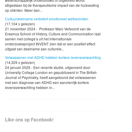
wetenschappelijk onderbouwd of uitgebreid wordt
stilgestaan bij de therapeutische impact van de huisvesting
op cliënten. Meer dan...
Cultuurdeelname verbetert emotioneel welbevinden
(17,104 x gelezen)
21 november 2024 - Professor Marc Verboord van de
Erasmus School of History, Culture and Communication laat
samen met collega’s uit het internationale
onderzoeksproject INVENT zien dat er een positief effect
uitgaat van deelname aan culturele...
Volwassenen met ADHD hebben kortere levensverwachting
(14,329 x gelezen)
24 januari 2025 - Een recente studie, uitgevoerd door
University College London en gepubliceerd in The British
Journal of Psychiatry, heeft aangetoond dat volwassenen
met een diagnose van ADHD een aanzienlijk kortere
levensverwachting hebben in...
Like ons op Facebook!