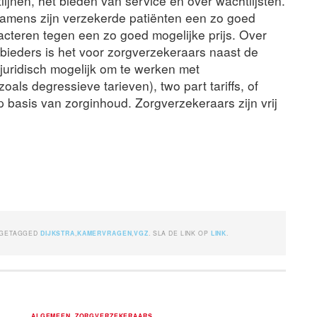
lijnen, het bieden van service en over wachtlijsten.
 namens zijn verzekerde patiënten een zo goed
racteren tegen een zo goed mogelijke prijs. Over
ieders is het voor zorgverzekeraars naast de
uridisch mogelijk om te werken met
zoals degressieve tarieven), two part tariffs, of
op basis van zorginhoud. Zorgverzekeraars zijn vrij
 GETAGGED
DIJKSTRA
,
KAMERVRAGEN
,
VGZ
. SLA DE LINK OP
LINK
.
ALGEMEEN
,
ZORGVERZEKERAARS