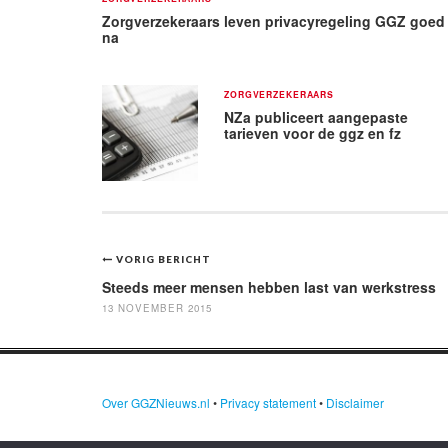
Zorgverzekeraars leven privacyregeling GGZ goed
na
ZORGVERZEKERAARS
NZa publiceert aangepaste
tarieven voor de ggz en fz
Bericht
VORIG BERICHT
navigatie
Steeds meer mensen hebben last van werkstress
13 NOVEMBER 2015
Over GGZNieuws.nl
•
Privacy statement
•
Disclaimer