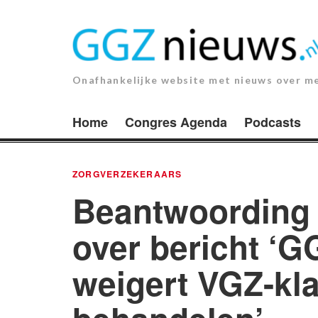
Ga
naar
de
inhoud.
Onafhankelijke website met nieuws over m
Home
Congres Agenda
Podcasts
ZORGVERZEKERAARS
Beantwoording
over bericht ‘G
weigert VGZ-kla