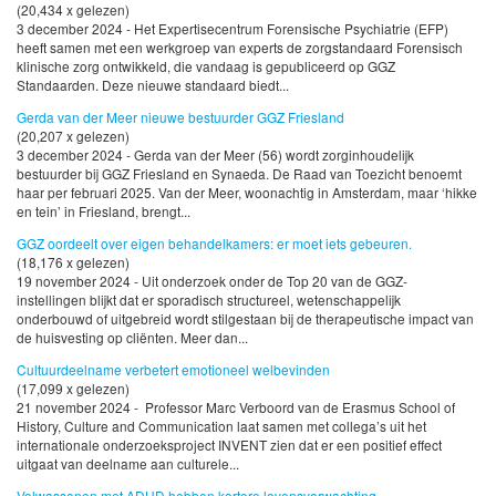
(20,434 x gelezen)
3 december 2024 - Het Expertisecentrum Forensische Psychiatrie (EFP)
heeft samen met een werkgroep van experts de zorgstandaard Forensisch
klinische zorg ontwikkeld, die vandaag is gepubliceerd op GGZ
Standaarden. Deze nieuwe standaard biedt...
Gerda van der Meer nieuwe bestuurder GGZ Friesland
(20,207 x gelezen)
3 december 2024 - Gerda van der Meer (56) wordt zorginhoudelijk
bestuurder bij GGZ Friesland en Synaeda. De Raad van Toezicht benoemt
haar per februari 2025. Van der Meer, woonachtig in Amsterdam, maar ‘hikke
en tein’ in Friesland, brengt...
GGZ oordeelt over eigen behandelkamers: er moet iets gebeuren.
(18,176 x gelezen)
19 november 2024 - Uit onderzoek onder de Top 20 van de GGZ-
instellingen blijkt dat er sporadisch structureel, wetenschappelijk
onderbouwd of uitgebreid wordt stilgestaan bij de therapeutische impact van
de huisvesting op cliënten. Meer dan...
Cultuurdeelname verbetert emotioneel welbevinden
(17,099 x gelezen)
21 november 2024 - Professor Marc Verboord van de Erasmus School of
History, Culture and Communication laat samen met collega’s uit het
internationale onderzoeksproject INVENT zien dat er een positief effect
uitgaat van deelname aan culturele...
Volwassenen met ADHD hebben kortere levensverwachting