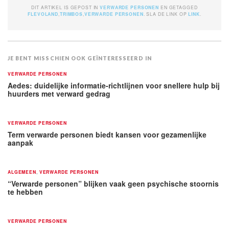
DIT ARTIKEL IS GEPOST IN
VERWARDE PERSONEN
EN GETAGGED
FLEVOLAND
,
TRIMBOS
,
VERWARDE PERSONEN
. SLA DE LINK OP
LINK
.
JE BENT MISSCHIEN OOK GEÏNTERESSEERD IN
VERWARDE PERSONEN
Aedes: duidelijke informatie-richtlijnen voor snellere hulp bij
huurders met verward gedrag
VERWARDE PERSONEN
Term verwarde personen biedt kansen voor gezamenlijke
aanpak
ALGEMEEN
,
VERWARDE PERSONEN
“Verwarde personen” blijken vaak geen psychische stoornis
te hebben
VERWARDE PERSONEN