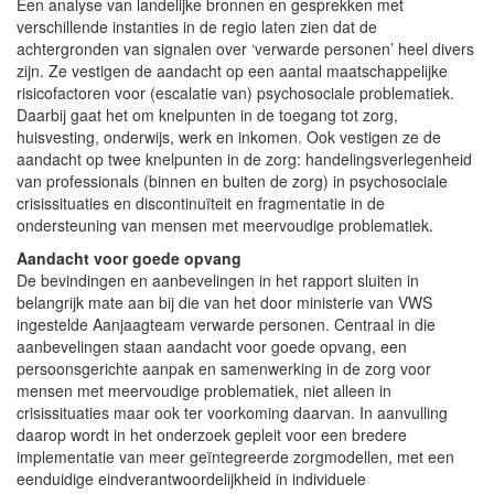
Een analyse van landelijke bronnen en gesprekken met
verschillende instanties in de regio laten zien dat de
achtergronden van signalen over ‘verwarde personen’ heel divers
zijn. Ze vestigen de aandacht op een aantal maatschappelijke
risicofactoren voor (escalatie van) psychosociale problematiek.
Daarbij gaat het om knelpunten in de toegang tot zorg,
huisvesting, onderwijs, werk en inkomen. Ook vestigen ze de
aandacht op twee knelpunten in de zorg: handelingsverlegenheid
van professionals (binnen en buiten de zorg) in psychosociale
crisissituaties en discontinuïteit en fragmentatie in de
ondersteuning van mensen met meervoudige problematiek.
Aandacht voor goede opvang
De bevindingen en aanbevelingen in het rapport sluiten in
belangrijk mate aan bij die van het door ministerie van VWS
ingestelde Aanjaagteam verwarde personen. Centraal in die
aanbevelingen staan aandacht voor goede opvang, een
persoonsgerichte aanpak en samenwerking in de zorg voor
mensen met meervoudige problematiek, niet alleen in
crisissituaties maar ook ter voorkoming daarvan. In aanvulling
daarop wordt in het onderzoek gepleit voor een bredere
implementatie van meer geïntegreerde zorgmodellen, met een
eenduidige eindverantwoordelijkheid in individuele