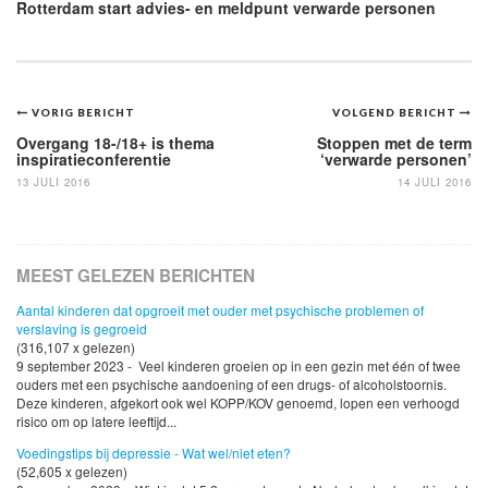
Rotterdam start advies- en meldpunt verwarde personen
Bericht
VORIG BERICHT
VOLGEND BERICHT
navigatie
Overgang 18-/18+ is thema
Stoppen met de term
inspiratieconferentie
‘verwarde personen’
13 JULI 2016
14 JULI 2016
MEEST GELEZEN BERICHTEN
Aantal kinderen dat opgroeit met ouder met psychische problemen of
verslaving is gegroeid
(316,107 x gelezen)
9 september 2023 - Veel kinderen groeien op in een gezin met één of twee
ouders met een psychische aandoening of een drugs- of alcoholstoornis.
Deze kinderen, afgekort ook wel KOPP/KOV genoemd, lopen een verhoogd
risico om op latere leeftijd...
Voedingstips bij depressie - Wat wel/niet eten?
(52,605 x gelezen)