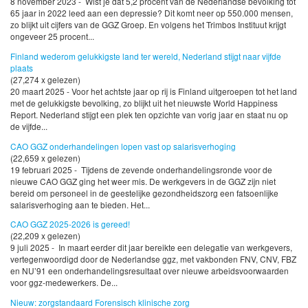
8 november 2023 - Wist je dat 5,2 procent van de Nederlandse bevolking tot
65 jaar in 2022 leed aan een depressie? Dit komt neer op 550.000 mensen,
zo blijkt uit cijfers van de GGZ Groep. En volgens het Trimbos Instituut krijgt
ongeveer 25 procent...
Finland wederom gelukkigste land ter wereld, Nederland stijgt naar vijfde
plaats
(27,274 x gelezen)
20 maart 2025 - Voor het achtste jaar op rij is Finland uitgeroepen tot het land
met de gelukkigste bevolking, zo blijkt uit het nieuwste World Happiness
Report. Nederland stijgt een plek ten opzichte van vorig jaar en staat nu op
de vijfde...
CAO GGZ onderhandelingen lopen vast op salarisverhoging
(22,659 x gelezen)
19 februari 2025 - Tijdens de zevende onderhandelingsronde voor de
nieuwe CAO GGZ ging het weer mis. De werkgevers in de GGZ zijn niet
bereid om personeel in de geestelijke gezondheidszorg een fatsoenlijke
salarisverhoging aan te bieden. Het...
CAO GGZ 2025-2026 is gereed!
(22,209 x gelezen)
9 juli 2025 - In maart eerder dit jaar bereikte een delegatie van werkgevers,
vertegenwoordigd door de Nederlandse ggz, met vakbonden FNV, CNV, FBZ
en NU’91 een onderhandelingsresultaat over nieuwe arbeidsvoorwaarden
voor ggz-medewerkers. De...
Nieuw: zorgstandaard Forensisch klinische zorg