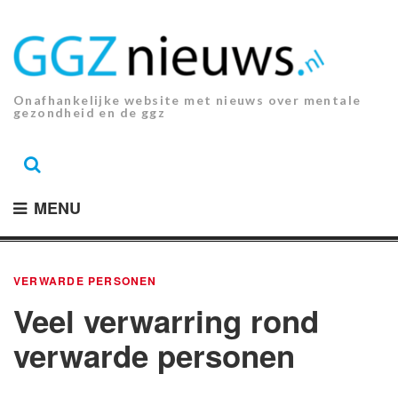
Ga
naar
de
inhoud.
Onafhankelijke website met nieuws over mentale
gezondheid en de ggz
MENU
VERWARDE PERSONEN
Veel verwarring rond
verwarde personen