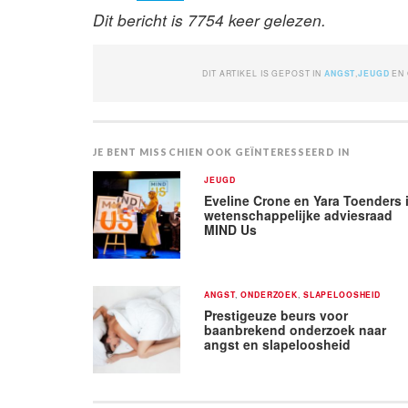
Dit bericht is 7754 keer gelezen.
DIT ARTIKEL IS GEPOST IN
ANGST
,
JEUGD
EN
JE BENT MISSCHIEN OOK GEÏNTERESSEERD IN
JEUGD
Eveline Crone en Yara Toenders 
wetenschappelijke adviesraad
MIND Us
ANGST
,
ONDERZOEK
,
SLAPELOOSHEID
Prestigeuze beurs voor
baanbrekend onderzoek naar
angst en slapeloosheid