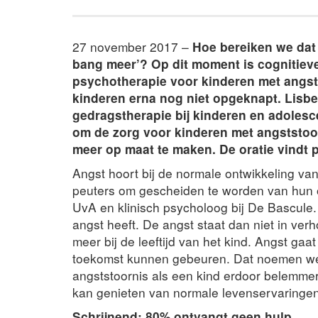
27 november 2017 –
Hoe bereiken we dat 
bang meer’? Op dit moment is cognitieve
psychotherapie voor kinderen met angst
kinderen erna nog niet opgeknapt. Lisbe
gedragstherapie bij kinderen en adolesc
om de zorg voor kinderen met angststoor
meer op maat te maken. De oratie vindt p
Angst hoort bij de normale ontwikkeling va
peuters om gescheiden te worden van hun ou
UvA en klinisch psycholoog bij De Bascule.
angst heeft. De angst staat dan niet in ver
meer bij de leeftijd van het kind. Angst ga
toekomst kunnen gebeuren. Dat noemen we 
angststoornis als een kind erdoor belemmerd
kan genieten van normale levenservaringen
Schrijnend: 80% ontvangt geen hulp