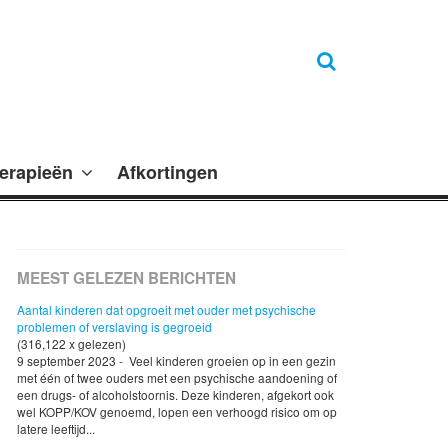
erapieën
Afkortingen
MEEST GELEZEN BERICHTEN
Aantal kinderen dat opgroeit met ouder met psychische
problemen of verslaving is gegroeid
(316,122 x gelezen)
9 september 2023 - Veel kinderen groeien op in een gezin
met één of twee ouders met een psychische aandoening of
een drugs- of alcoholstoornis. Deze kinderen, afgekort ook
wel KOPP/KOV genoemd, lopen een verhoogd risico om op
latere leeftijd...