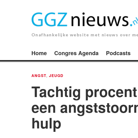
Ga
naar
de
inhoud.
Onafhankelijke website met nieuws over m
Home
Congres Agenda
Podcasts
ANGST
,
JEUGD
Tachtig procent
een angststoor
hulp