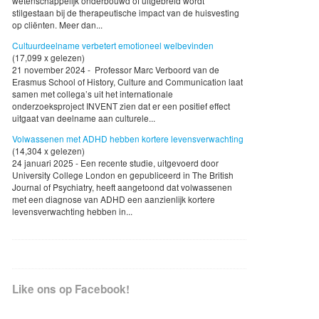
wetenschappelijk onderbouwd of uitgebreid wordt
stilgestaan bij de therapeutische impact van de huisvesting
op cliënten. Meer dan...
Cultuurdeelname verbetert emotioneel welbevinden
(17,099 x gelezen)
21 november 2024 - Professor Marc Verboord van de
Erasmus School of History, Culture and Communication laat
samen met collega’s uit het internationale
onderzoeksproject INVENT zien dat er een positief effect
uitgaat van deelname aan culturele...
Volwassenen met ADHD hebben kortere levensverwachting
(14,304 x gelezen)
24 januari 2025 - Een recente studie, uitgevoerd door
University College London en gepubliceerd in The British
Journal of Psychiatry, heeft aangetoond dat volwassenen
met een diagnose van ADHD een aanzienlijk kortere
levensverwachting hebben in...
Like ons op Facebook!