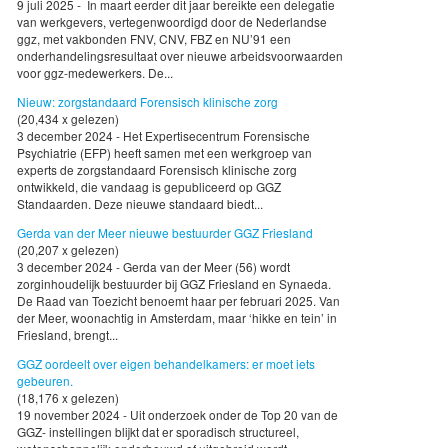
9 juli 2025 - In maart eerder dit jaar bereikte een delegatie
van werkgevers, vertegenwoordigd door de Nederlandse
ggz, met vakbonden FNV, CNV, FBZ en NU’91 een
onderhandelingsresultaat over nieuwe arbeidsvoorwaarden
voor ggz-medewerkers. De...
Nieuw: zorgstandaard Forensisch klinische zorg
(20,434 x gelezen)
3 december 2024 - Het Expertisecentrum Forensische
Psychiatrie (EFP) heeft samen met een werkgroep van
experts de zorgstandaard Forensisch klinische zorg
ontwikkeld, die vandaag is gepubliceerd op GGZ
Standaarden. Deze nieuwe standaard biedt...
Gerda van der Meer nieuwe bestuurder GGZ Friesland
(20,207 x gelezen)
3 december 2024 - Gerda van der Meer (56) wordt
zorginhoudelijk bestuurder bij GGZ Friesland en Synaeda.
De Raad van Toezicht benoemt haar per februari 2025. Van
der Meer, woonachtig in Amsterdam, maar ‘hikke en tein’ in
Friesland, brengt...
GGZ oordeelt over eigen behandelkamers: er moet iets
gebeuren.
(18,176 x gelezen)
19 november 2024 - Uit onderzoek onder de Top 20 van de
GGZ- instellingen blijkt dat er sporadisch structureel,