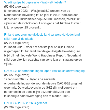
Voedingstips bij depressie - Wat wel/niet eten?
(52,605 x gelezen)
8 november 2023 - Wist je dat 5,2 procent van de
Nederlandse bevolking tot 65 jaar in 2022 leed aan een
depressie? Dit komt neer op 550.000 mensen, zo blijkt uit
cijfers van de GGZ Groep. En volgens het Trimbos Instituut
krijgt ongeveer 25 procent...
Finland wederom gelukkigste land ter wereld, Nederland
stijgt naar vijfde plaats
(27,274 x gelezen)
20 maart 2025 - Voor het achtste jaar op rij is Finland
uitgeroepen tot het land met de gelukkigste bevolking, zo
blijkt uit het nieuwste World Happiness Report. Nederland
stijgt een plek ten opzichte van vorig jaar en staat nu op de
vijfde...
CAO GGZ onderhandelingen lopen vast op salarisverhoging
(22,659 x gelezen)
19 februari 2025 - Tijdens de zevende
onderhandelingsronde voor de nieuwe CAO GGZ ging het
weer mis. De werkgevers in de GGZ zijn niet bereid om
personeel in de geestelijke gezondheidszorg een
fatsoenlijke salarisverhoging aan te bieden. Het...
CAO GGZ 2025-2026 is gereed!
(22,209 x gelezen)