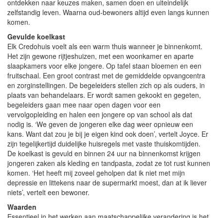
ontdekken naar keuzes maken, samen doen en uiteindelijk
zelfstandig leven. Waarna oud-bewoners altijd even langs kunnen
komen.
Gevulde koelkast
Elk Credohuis voelt als een warm thuis wanneer je binnenkomt.
Het zijn gewone rijtjeshuizen, met een woonkamer en aparte
slaapkamers voor elke jongere. Op tafel staan bloemen en een
fruitschaal. Een groot contrast met de gemiddelde opvangcentra
en zorginstellingen. De begeleiders stellen zich op als ouders, in
plaats van behandelaars. Er wordt samen gekookt en gegeten,
begeleiders gaan mee naar open dagen voor een
vervolgopleiding en halen een jongere op van school als dat
nodig is. ‘We geven de jongeren elke dag weer opnieuw een
kans. Want dat zou je bij je eigen kind ook doen’, vertelt Joyce. Er
zijn tegelijkertijd duidelijke huisregels met vaste thuiskomtijden.
De koelkast is gevuld en binnen 24 uur na binnenkomst krijgen
jongeren zaken als kleding en tandpasta, zodat ze tot rust kunnen
komen. ‘Het heeft mij zoveel geholpen dat ik niet met mijn
depressie en littekens naar de supermarkt moest, dan at ik liever
niets’, vertelt een bewoner.
Waarden
Essentieel in het werken aan maatschappelijke verandering is het