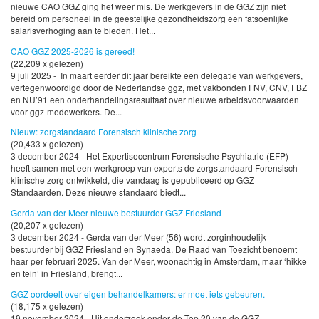
nieuwe CAO GGZ ging het weer mis. De werkgevers in de GGZ zijn niet
bereid om personeel in de geestelijke gezondheidszorg een fatsoenlijke
salarisverhoging aan te bieden. Het...
CAO GGZ 2025-2026 is gereed!
(22,209 x gelezen)
9 juli 2025 - In maart eerder dit jaar bereikte een delegatie van werkgevers,
vertegenwoordigd door de Nederlandse ggz, met vakbonden FNV, CNV, FBZ
en NU’91 een onderhandelingsresultaat over nieuwe arbeidsvoorwaarden
voor ggz-medewerkers. De...
Nieuw: zorgstandaard Forensisch klinische zorg
(20,433 x gelezen)
3 december 2024 - Het Expertisecentrum Forensische Psychiatrie (EFP)
heeft samen met een werkgroep van experts de zorgstandaard Forensisch
klinische zorg ontwikkeld, die vandaag is gepubliceerd op GGZ
Standaarden. Deze nieuwe standaard biedt...
Gerda van der Meer nieuwe bestuurder GGZ Friesland
(20,207 x gelezen)
3 december 2024 - Gerda van der Meer (56) wordt zorginhoudelijk
bestuurder bij GGZ Friesland en Synaeda. De Raad van Toezicht benoemt
haar per februari 2025. Van der Meer, woonachtig in Amsterdam, maar ‘hikke
en tein’ in Friesland, brengt...
GGZ oordeelt over eigen behandelkamers: er moet iets gebeuren.
(18,175 x gelezen)
19 november 2024 - Uit onderzoek onder de Top 20 van de GGZ-