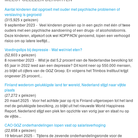
Aantal kinderen dat opgroeit met ouder met psychische problemen of
verslaving is gegroeid
(315,925 x gelezen)
9 september 2023 - Veel kinderen groeien op in een gezin met één of twee
ouders met een psychische aandoening of een drugs- of alcoholstoornis.
Deze kinderen, afgekort ook wel KOPP/KOV genoemd, lopen een verhoogd
risico om op latere leeftijd...
Voedingstips bij depressie - Wat wel/niet eten?
(52,603 x gelezen)
8 november 2023 - Wist je dat 5,2 procent van de Nederlandse bevolking tot
65 jaar in 2022 leed aan een depressie? Dit komt neer op 550.000 mensen,
zo blijkt uit cijfers van de GGZ Groep. En volgens het Trimbos Instituut krijgt
ongeveer 25 procent...
Finland wederom gelukkigste land ter wereld, Nederland stijgt naar vijfde
plaats
(27,272 x gelezen)
20 maart 2025 - Voor het achtste jaar op rij is Finland uitgeroepen tot het land
met de gelukkigste bevolking, zo blijkt uit het nieuwste World Happiness
Report. Nederland stijgt een plek ten opzichte van vorig jaar en staat nu op
de vijfde...
CAO GGZ onderhandelingen lopen vast op salarisverhoging
(22,658 x gelezen)
19 februari 2025 - Tijdens de zevende onderhandelingsronde voor de