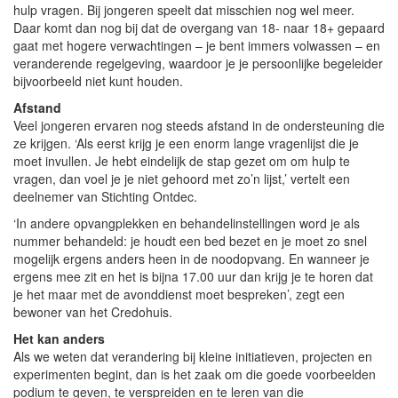
hulp vragen. Bij jongeren speelt dat misschien nog wel meer.
Daar komt dan nog bij dat de overgang van 18- naar 18+ gepaard
gaat met hogere verwachtingen – je bent immers volwassen – en
veranderende regelgeving, waardoor je je persoonlijke begeleider
bijvoorbeeld niet kunt houden.
Afstand
Veel jongeren ervaren nog steeds afstand in de ondersteuning die
ze krijgen. ‘Als eerst krijg je een enorm lange vragenlijst die je
moet invullen. Je hebt eindelijk de stap gezet om om hulp te
vragen, dan voel je je niet gehoord met zo’n lijst,’ vertelt een
deelnemer van Stichting Ontdec.
‘In andere opvangplekken en behandelinstellingen word je als
nummer behandeld: je houdt een bed bezet en je moet zo snel
mogelijk ergens anders heen in de noodopvang. En wanneer je
ergens mee zit en het is bijna 17.00 uur dan krijg je te horen dat
je het maar met de avonddienst moet bespreken’, zegt een
bewoner van het Credohuis.
Het kan anders
Als we weten dat verandering bij kleine initiatieven, projecten en
experimenten begint, dan is het zaak om die goede voorbeelden
podium te geven, te verspreiden en te leren van die