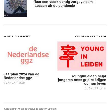
Naar een veerkrachtig zorgsysteem –
Lessen uit de pandemie
Bericht
VORIG BERICHT
VOLGEND BERICHT
navigatie
Jaarplan 2024 van de
YounginLeiden helpt
Nederlandse ggz
jongeren meer grip te krijgen
op hun leven
9 JANUARI 2024
10 JANUARI 2024
MEEST GELEZEN BERICHTEN