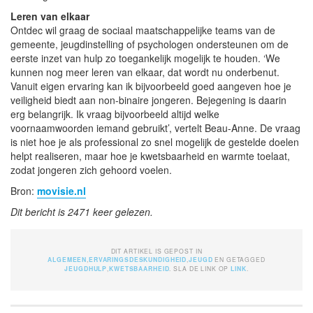
Leren van elkaar
Ontdec wil graag de sociaal maatschappelijke teams van de
gemeente, jeugdinstelling of psychologen ondersteunen om de
eerste inzet van hulp zo toegankelijk mogelijk te houden. ‘We
kunnen nog meer leren van elkaar, dat wordt nu onderbenut.
Vanuit eigen ervaring kan ik bijvoorbeeld goed aangeven hoe je
veiligheid biedt aan non-binaire jongeren. Bejegening is daarin
erg belangrijk. Ik vraag bijvoorbeeld altijd welke
voornaamwoorden iemand gebruikt’, vertelt Beau-Anne. De vraag
is niet hoe je als professional zo snel mogelijk de gestelde doelen
helpt realiseren, maar hoe je kwetsbaarheid en warmte toelaat,
zodat jongeren zich gehoord voelen.
Bron:
movisie.nl
Dit bericht is 2471 keer gelezen.
DIT ARTIKEL IS GEPOST IN
ALGEMEEN
,
ERVARINGSDESKUNDIGHEID
,
JEUGD
EN GETAGGED
JEUGDHULP
,
KWETSBAARHEID
. SLA DE LINK OP
LINK
.