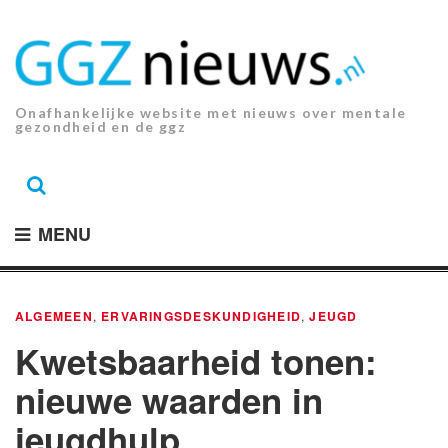
Ga
naar
de
inhoud.
Onafhankelijke website met nieuws over mentale
gezondheid en de ggz
MENU
ALGEMEEN
,
ERVARINGSDESKUNDIGHEID
,
JEUGD
Kwetsbaarheid tonen:
nieuwe waarden in
jeugdhulp