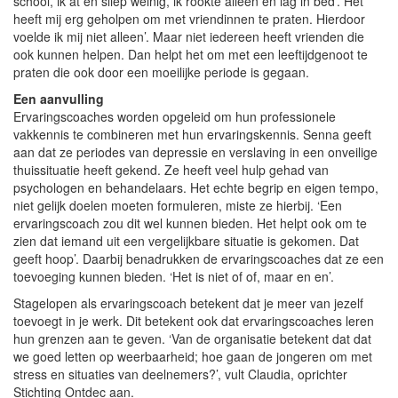
school, ik at en sliep weinig, ik rookte alleen en lag in bed’. Het
heeft mij erg geholpen om met vriendinnen te praten. Hierdoor
voelde ik mij niet alleen’. Maar niet iedereen heeft vrienden die
ook kunnen helpen. Dan helpt het om met een leeftijdgenoot te
praten die ook door een moeilijke periode is gegaan.
Een aanvulling
Ervaringscoaches worden opgeleid om hun professionele
vakkennis te combineren met hun ervaringskennis. Senna geeft
aan dat ze periodes van depressie en verslaving in een onveilige
thuissituatie heeft gekend. Ze heeft veel hulp gehad van
psychologen en behandelaars. Het echte begrip en eigen tempo,
niet gelijk doelen moeten formuleren, miste ze hierbij. ‘Een
ervaringscoach zou dit wel kunnen bieden. Het helpt ook om te
zien dat iemand uit een vergelijkbare situatie is gekomen. Dat
geeft hoop’. Daarbij benadrukken de ervaringscoaches dat ze een
toevoeging kunnen bieden. ‘Het is niet of of, maar en en’.
Stagelopen als ervaringscoach betekent dat je meer van jezelf
toevoegt in je werk. Dit betekent ook dat ervaringscoaches leren
hun grenzen aan te geven. ‘Van de organisatie betekent dat dat
we goed letten op weerbaarheid; hoe gaan de jongeren om met
stress en situaties van deelnemers?’, vult Claudia, oprichter
Stichting Ontdec aan.