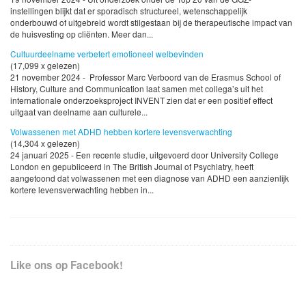
instellingen blijkt dat er sporadisch structureel, wetenschappelijk
onderbouwd of uitgebreid wordt stilgestaan bij de therapeutische impact van
de huisvesting op cliënten. Meer dan...
Cultuurdeelname verbetert emotioneel welbevinden
(17,099 x gelezen)
21 november 2024 - Professor Marc Verboord van de Erasmus School of
History, Culture and Communication laat samen met collega’s uit het
internationale onderzoeksproject INVENT zien dat er een positief effect
uitgaat van deelname aan culturele...
Volwassenen met ADHD hebben kortere levensverwachting
(14,304 x gelezen)
24 januari 2025 - Een recente studie, uitgevoerd door University College
London en gepubliceerd in The British Journal of Psychiatry, heeft
aangetoond dat volwassenen met een diagnose van ADHD een aanzienlijk
kortere levensverwachting hebben in...
Like ons op Facebook!