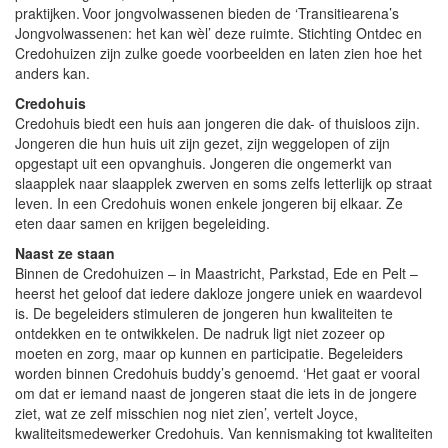
praktijken. Voor jongvolwassenen bieden de ‘Transitiearena’s
Jongvolwassenen: het kan wèl’ deze ruimte. Stichting Ontdec en
Credohuizen zijn zulke goede voorbeelden en laten zien hoe het
anders kan.
Credohuis
Credohuis biedt een huis aan jongeren die dak- of thuisloos zijn.
Jongeren die hun huis uit zijn gezet, zijn weggelopen of zijn
opgestapt uit een opvanghuis. Jongeren die ongemerkt van
slaapplek naar slaapplek zwerven en soms zelfs letterlijk op straat
leven. In een Credohuis wonen enkele jongeren bij elkaar. Ze
eten daar samen en krijgen begeleiding.
Naast ze staan
Binnen de Credohuizen – in Maastricht, Parkstad, Ede en Pelt –
heerst het geloof dat iedere dakloze jongere uniek en waardevol
is. De begeleiders stimuleren de jongeren hun kwaliteiten te
ontdekken en te ontwikkelen. De nadruk ligt niet zozeer op
moeten en zorg, maar op kunnen en participatie. Begeleiders
worden binnen Credohuis buddy’s genoemd. ‘Het gaat er vooral
om dat er iemand naast de jongeren staat die iets in de jongere
ziet, wat ze zelf misschien nog niet zien’, vertelt Joyce,
kwaliteitsmedewerker Credohuis. Van kennismaking tot kwaliteiten