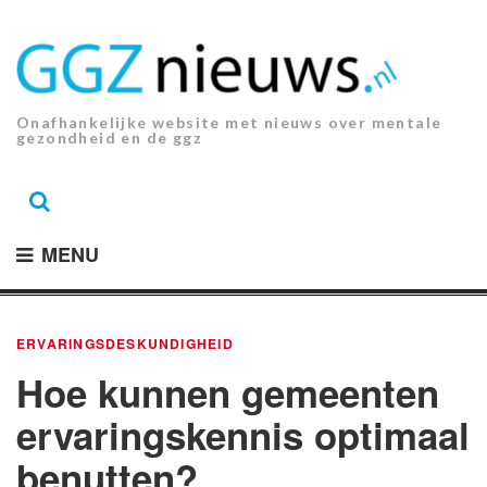
Ga
naar
de
inhoud.
Onafhankelijke website met nieuws over mentale
gezondheid en de ggz
MENU
ERVARINGSDESKUNDIGHEID
Hoe kunnen gemeenten
ervaringskennis optimaal
benutten?