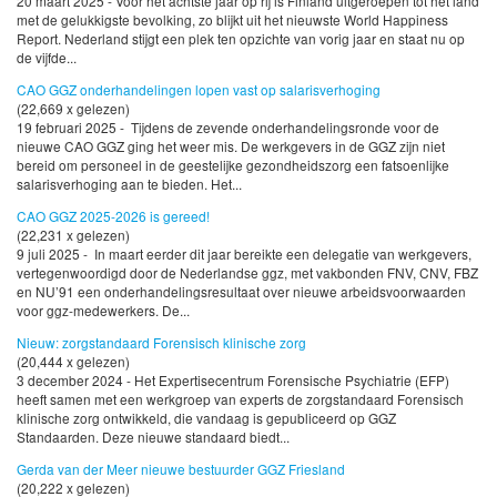
20 maart 2025 - Voor het achtste jaar op rij is Finland uitgeroepen tot het land
met de gelukkigste bevolking, zo blijkt uit het nieuwste World Happiness
Report. Nederland stijgt een plek ten opzichte van vorig jaar en staat nu op
de vijfde...
CAO GGZ onderhandelingen lopen vast op salarisverhoging
(22,669 x gelezen)
19 februari 2025 - Tijdens de zevende onderhandelingsronde voor de
nieuwe CAO GGZ ging het weer mis. De werkgevers in de GGZ zijn niet
bereid om personeel in de geestelijke gezondheidszorg een fatsoenlijke
salarisverhoging aan te bieden. Het...
CAO GGZ 2025-2026 is gereed!
(22,231 x gelezen)
9 juli 2025 - In maart eerder dit jaar bereikte een delegatie van werkgevers,
vertegenwoordigd door de Nederlandse ggz, met vakbonden FNV, CNV, FBZ
en NU’91 een onderhandelingsresultaat over nieuwe arbeidsvoorwaarden
voor ggz-medewerkers. De...
Nieuw: zorgstandaard Forensisch klinische zorg
(20,444 x gelezen)
3 december 2024 - Het Expertisecentrum Forensische Psychiatrie (EFP)
heeft samen met een werkgroep van experts de zorgstandaard Forensisch
klinische zorg ontwikkeld, die vandaag is gepubliceerd op GGZ
Standaarden. Deze nieuwe standaard biedt...
Gerda van der Meer nieuwe bestuurder GGZ Friesland
(20,222 x gelezen)