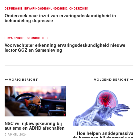
DEPRESSIE
,
ERVARINGSDESKUNDIGHEID
,
ONDERZOEK
Onderzoek naar inzet van ervaringsdeskundigheid in
behandeling depressie
ERVARINGSDESKUNDIGHEID
Voorvechtster erkenning ervaringsdeskundigheid nieuwe
lector GGZ en Samenleving
Bericht
VORIG BERICHT
VOLGEND BERICHT
navigatie
NSC wil rijbewijskeuring bij
autisme en ADHD afschaffen
Hoe helpen antidepressiva
5 APRIL 2024
de hersenen bij depressie en