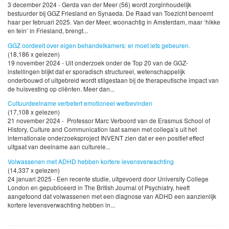
3 december 2024 - Gerda van der Meer (56) wordt zorginhoudelijk
bestuurder bij GGZ Friesland en Synaeda. De Raad van Toezicht benoemt
haar per februari 2025. Van der Meer, woonachtig in Amsterdam, maar ‘hikke
en tein’ in Friesland, brengt...
GGZ oordeelt over eigen behandelkamers: er moet iets gebeuren.
(18,186 x gelezen)
19 november 2024 - Uit onderzoek onder de Top 20 van de GGZ-
instellingen blijkt dat er sporadisch structureel, wetenschappelijk
onderbouwd of uitgebreid wordt stilgestaan bij de therapeutische impact van
de huisvesting op cliënten. Meer dan...
Cultuurdeelname verbetert emotioneel welbevinden
(17,108 x gelezen)
21 november 2024 - Professor Marc Verboord van de Erasmus School of
History, Culture and Communication laat samen met collega’s uit het
internationale onderzoeksproject INVENT zien dat er een positief effect
uitgaat van deelname aan culturele...
Volwassenen met ADHD hebben kortere levensverwachting
(14,337 x gelezen)
24 januari 2025 - Een recente studie, uitgevoerd door University College
London en gepubliceerd in The British Journal of Psychiatry, heeft
aangetoond dat volwassenen met een diagnose van ADHD een aanzienlijk
kortere levensverwachting hebben in...