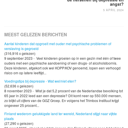
angst?
5 APRIL 2024
MEEST GELEZEN BERICHTEN
Aantal kinderen dat opgroeit met ouder met psychische problemen of
verslaving is gegroeid
(316,916 x gelezen)
9 september 2023 - Veel kinderen groeien op in een gezin met één of twee
ouders met een psychische aandoening of een drugs- of alcoholstoornis.
Deze kinderen, afgekort ook wel KOPP/KOV genoemd, lopen een verhoogd
risico om op latere leeftijd...
Voedingstips bij depressie - Wat wel/niet eten?
(52,636 x gelezen)
8 november 2023 - Wist je dat 5,2 procent van de Nederlandse bevolking tot
65 jaar in 2022 leed aan een depressie? Dit komt neer op 550.000 mensen,
zo blijkt uit cijfers van de GGZ Groep. En volgens het Trimbos Instituut krijgt
ongeveer 25 procent...
Finland wederom gelukkigste land ter wereld, Nederland stijgt naar vijfde
plaats
(27,290 x gelezen)