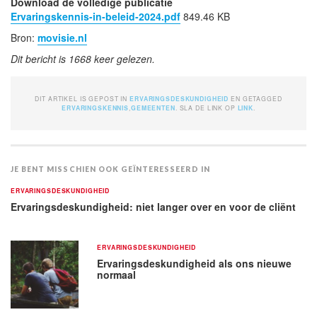
Download de volledige publicatie
Ervaringskennis-in-beleid-2024.pdf
849.46 KB
Bron:
movisie.nl
Dit bericht is 1668 keer gelezen.
DIT ARTIKEL IS GEPOST IN
ERVARINGSDESKUNDIGHEID
EN GETAGGED
ERVARINGSKENNIS
,
GEMEENTEN
. SLA DE LINK OP
LINK
.
JE BENT MISSCHIEN OOK GEÏNTERESSEERD IN
ERVARINGSDESKUNDIGHEID
Ervaringsdeskundigheid: niet langer over en voor de cliënt
ERVARINGSDESKUNDIGHEID
Ervaringsdeskundigheid als ons nieuwe
normaal