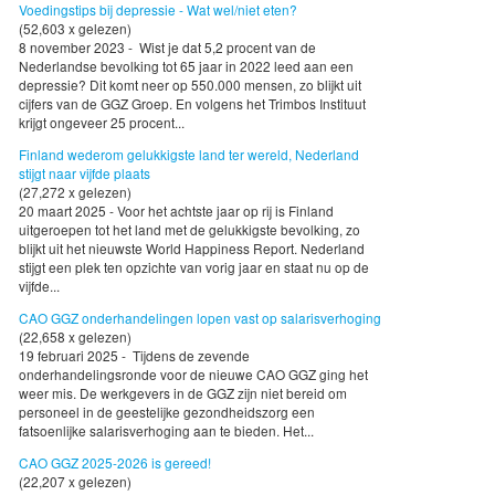
Voedingstips bij depressie - Wat wel/niet eten?
(52,603 x gelezen)
8 november 2023 - Wist je dat 5,2 procent van de
Nederlandse bevolking tot 65 jaar in 2022 leed aan een
depressie? Dit komt neer op 550.000 mensen, zo blijkt uit
cijfers van de GGZ Groep. En volgens het Trimbos Instituut
krijgt ongeveer 25 procent...
Finland wederom gelukkigste land ter wereld, Nederland
stijgt naar vijfde plaats
(27,272 x gelezen)
20 maart 2025 - Voor het achtste jaar op rij is Finland
uitgeroepen tot het land met de gelukkigste bevolking, zo
blijkt uit het nieuwste World Happiness Report. Nederland
stijgt een plek ten opzichte van vorig jaar en staat nu op de
vijfde...
CAO GGZ onderhandelingen lopen vast op salarisverhoging
(22,658 x gelezen)
19 februari 2025 - Tijdens de zevende
onderhandelingsronde voor de nieuwe CAO GGZ ging het
weer mis. De werkgevers in de GGZ zijn niet bereid om
personeel in de geestelijke gezondheidszorg een
fatsoenlijke salarisverhoging aan te bieden. Het...
CAO GGZ 2025-2026 is gereed!
(22,207 x gelezen)