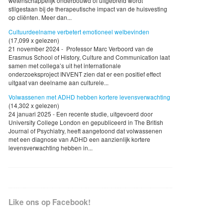
wetenschappelijk onderbouwd of uitgebreid wordt
stilgestaan bij de therapeutische impact van de huisvesting
op cliënten. Meer dan...
Cultuurdeelname verbetert emotioneel welbevinden
(17,099 x gelezen)
21 november 2024 - Professor Marc Verboord van de
Erasmus School of History, Culture and Communication laat
samen met collega’s uit het internationale
onderzoeksproject INVENT zien dat er een positief effect
uitgaat van deelname aan culturele...
Volwassenen met ADHD hebben kortere levensverwachting
(14,302 x gelezen)
24 januari 2025 - Een recente studie, uitgevoerd door
University College London en gepubliceerd in The British
Journal of Psychiatry, heeft aangetoond dat volwassenen
met een diagnose van ADHD een aanzienlijk kortere
levensverwachting hebben in...
Like ons op Facebook!