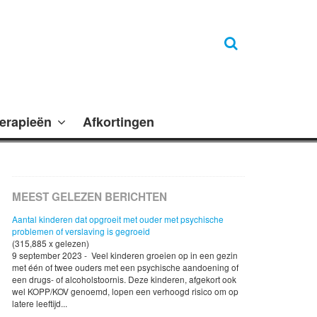
erapieën
Afkortingen
MEEST GELEZEN BERICHTEN
Aantal kinderen dat opgroeit met ouder met psychische
problemen of verslaving is gegroeid
(315,885 x gelezen)
9 september 2023 - Veel kinderen groeien op in een gezin
met één of twee ouders met een psychische aandoening of
een drugs- of alcoholstoornis. Deze kinderen, afgekort ook
wel KOPP/KOV genoemd, lopen een verhoogd risico om op
latere leeftijd...