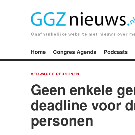
Ga
naar
de
inhoud.
Onafhankelijke website met nieuws over m
Home
Congres Agenda
Podcasts
VERWARDE PERSONEN
Geen enkele ge
deadline voor 
personen