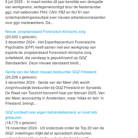
9 juli 2025 - In maart eerder dit jaar bereikte een delegatie
van werkgevers, vertegenwoordigd door de Nederlandse
ggz, met vakbonden FNV, CNV, FBZ en NU’91 een
onderhandelingsresultaat over nieuwe arbeidsvoorwaarden
voor ggz-medewerkers. De...
Nieuw: zorgstandaard Forensisch klinische zorg
(20,432 x gelezen)
3 december 2024 - Het Expertisecentrum Forensische
Psychiatrie (EFP) heeft samen met een werkgroep van
experts de zorgstandaard Forensisch klinische zorg
ontwikkeld, die vandaag is gepubliceerd op GGZ
Standaarden. Deze nieuwe standaard biedt...
Gerda van der Meer nieuwe bestuurder GGZ Friesland
(20,206 x gelezen)
3 december 2024 - Gerda van der Meer (56) wordt
zorginhoudelijk bestuurder bij GGZ Friesland en Synaeda.
De Raad van Toezicht benoemt haar per februari 2025. Van
der Meer, woonachtig in Amsterdam, maar ‘hikke en tein’ in
Friesland, brengt...
GGZ oordeelt over eigen behandelkamers: er moet iets
gebeuren.
(18,175 x gelezen)
19 november 2024 - Uit onderzoek onder de Top 20 van de
GGZ- instellingen blijkt dat er sporadisch structureel,