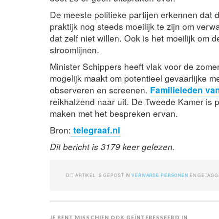
De meeste politieke partijen erkennen dat de
praktijk nog steeds moeilijk te zijn om ver
dat zelf niet willen. Ook is het moeilijk om
stroomlijnen.
Minister Schippers heeft vlak voor de zom
mogelijk maakt om potentieel gevaarlijke m
observeren en screenen.
Familieleden va
reikhalzend naar uit. De Tweede Kamer is po
maken met het bespreken ervan.
Bron:
telegraaf.nl
Dit bericht is 3179 keer gelezen.
DIT ARTIKEL IS GEPOST IN
VERWARDE PERSONEN
EN GETAG
JE BENT MISSCHIEN OOK GEÏNTERESSEERD IN