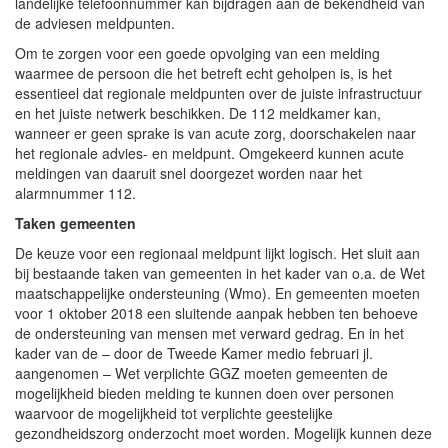
landelijke telefoonnummer kan bijdragen aan de bekendheid van
de adviesen meldpunten.
Om te zorgen voor een goede opvolging van een melding
waarmee de persoon die het betreft echt geholpen is, is het
essentieel dat regionale meldpunten over de juiste infrastructuur
en het juiste netwerk beschikken. De 112 meldkamer kan,
wanneer er geen sprake is van acute zorg, doorschakelen naar
het regionale advies- en meldpunt. Omgekeerd kunnen acute
meldingen van daaruit snel doorgezet worden naar het
alarmnummer 112.
Taken gemeenten
De keuze voor een regionaal meldpunt lijkt logisch. Het sluit aan
bij bestaande taken van gemeenten in het kader van o.a. de Wet
maatschappelijke ondersteuning (Wmo). En gemeenten moeten
voor 1 oktober 2018 een sluitende aanpak hebben ten behoeve
de ondersteuning van mensen met verward gedrag. En in het
kader van de – door de Tweede Kamer medio februari jl.
aangenomen – Wet verplichte GGZ moeten gemeenten de
mogelijkheid bieden melding te kunnen doen over personen
waarvoor de mogelijkheid tot verplichte geestelijke
gezondheidszorg onderzocht moet worden. Mogelijk kunnen deze