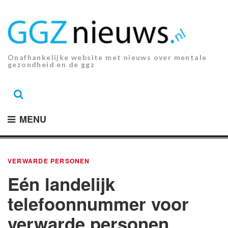
Ga
naar
de
inhoud.
Onafhankelijke website met nieuws over mentale
gezondheid en de ggz
MENU
VERWARDE PERSONEN
Eén landelijk
telefoonnummer voor
verwarde personen