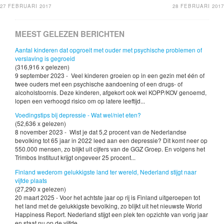
27 FEBRUARI 2017
28 FEBRUARI 2017
MEEST GELEZEN BERICHTEN
Aantal kinderen dat opgroeit met ouder met psychische problemen of
verslaving is gegroeid
(316,916 x gelezen)
9 september 2023 - Veel kinderen groeien op in een gezin met één of
twee ouders met een psychische aandoening of een drugs- of
alcoholstoornis. Deze kinderen, afgekort ook wel KOPP/KOV genoemd,
lopen een verhoogd risico om op latere leeftijd...
Voedingstips bij depressie - Wat wel/niet eten?
(52,636 x gelezen)
8 november 2023 - Wist je dat 5,2 procent van de Nederlandse
bevolking tot 65 jaar in 2022 leed aan een depressie? Dit komt neer op
550.000 mensen, zo blijkt uit cijfers van de GGZ Groep. En volgens het
Trimbos Instituut krijgt ongeveer 25 procent...
Finland wederom gelukkigste land ter wereld, Nederland stijgt naar
vijfde plaats
(27,290 x gelezen)
20 maart 2025 - Voor het achtste jaar op rij is Finland uitgeroepen tot
het land met de gelukkigste bevolking, zo blijkt uit het nieuwste World
Happiness Report. Nederland stijgt een plek ten opzichte van vorig jaar
en staat nu op de vijfde...