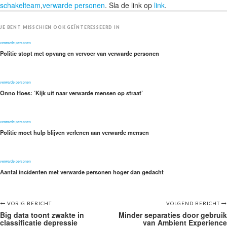
schakelteam
,
verwarde personen
. Sla de link op
link
.
JE BENT MISSCHIEN OOK GEÏNTERESSEERD IN
verwarde personen
Politie stopt met opvang en vervoer van verwarde personen
verwarde personen
Onno Hoes: ‘Kijk uit naar verwarde mensen op straat’
verwarde personen
Politie moet hulp blijven verlenen aan verwarde mensen
verwarde personen
Aantal incidenten met verwarde personen hoger dan gedacht
Bericht
VORIG BERICHT
VOLGEND BERICHT
Big data toont zwakte in
Minder separaties door gebruik
navigatie
classificatie depressie
van Ambient Experience