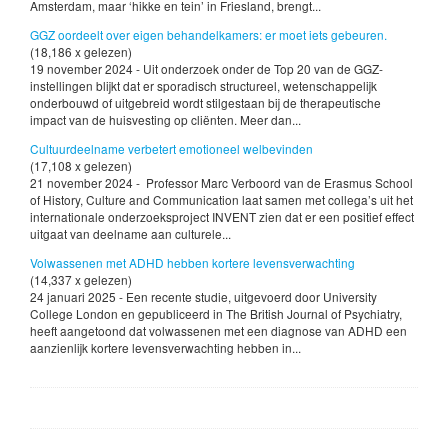
Amsterdam, maar ‘hikke en tein’ in Friesland, brengt...
GGZ oordeelt over eigen behandelkamers: er moet iets gebeuren.
(18,186 x gelezen)
19 november 2024 - Uit onderzoek onder de Top 20 van de GGZ-
instellingen blijkt dat er sporadisch structureel, wetenschappelijk
onderbouwd of uitgebreid wordt stilgestaan bij de therapeutische
impact van de huisvesting op cliënten. Meer dan...
Cultuurdeelname verbetert emotioneel welbevinden
(17,108 x gelezen)
21 november 2024 - Professor Marc Verboord van de Erasmus School
of History, Culture and Communication laat samen met collega’s uit het
internationale onderzoeksproject INVENT zien dat er een positief effect
uitgaat van deelname aan culturele...
Volwassenen met ADHD hebben kortere levensverwachting
(14,337 x gelezen)
24 januari 2025 - Een recente studie, uitgevoerd door University
College London en gepubliceerd in The British Journal of Psychiatry,
heeft aangetoond dat volwassenen met een diagnose van ADHD een
aanzienlijk kortere levensverwachting hebben in...