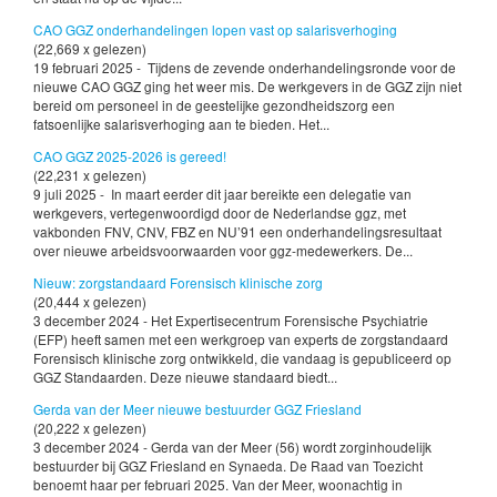
CAO GGZ onderhandelingen lopen vast op salarisverhoging
(22,669 x gelezen)
19 februari 2025 - Tijdens de zevende onderhandelingsronde voor de
nieuwe CAO GGZ ging het weer mis. De werkgevers in de GGZ zijn niet
bereid om personeel in de geestelijke gezondheidszorg een
fatsoenlijke salarisverhoging aan te bieden. Het...
CAO GGZ 2025-2026 is gereed!
(22,231 x gelezen)
9 juli 2025 - In maart eerder dit jaar bereikte een delegatie van
werkgevers, vertegenwoordigd door de Nederlandse ggz, met
vakbonden FNV, CNV, FBZ en NU’91 een onderhandelingsresultaat
over nieuwe arbeidsvoorwaarden voor ggz-medewerkers. De...
Nieuw: zorgstandaard Forensisch klinische zorg
(20,444 x gelezen)
3 december 2024 - Het Expertisecentrum Forensische Psychiatrie
(EFP) heeft samen met een werkgroep van experts de zorgstandaard
Forensisch klinische zorg ontwikkeld, die vandaag is gepubliceerd op
GGZ Standaarden. Deze nieuwe standaard biedt...
Gerda van der Meer nieuwe bestuurder GGZ Friesland
(20,222 x gelezen)
3 december 2024 - Gerda van der Meer (56) wordt zorginhoudelijk
bestuurder bij GGZ Friesland en Synaeda. De Raad van Toezicht
benoemt haar per februari 2025. Van der Meer, woonachtig in