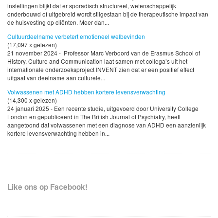
instellingen blijkt dat er sporadisch structureel, wetenschappelijk
onderbouwd of uitgebreid wordt stilgestaan bij de therapeutische impact van
de huisvesting op cliënten. Meer dan...
Cultuurdeelname verbetert emotioneel welbevinden
(17,097 x gelezen)
21 november 2024 - Professor Marc Verboord van de Erasmus School of
History, Culture and Communication laat samen met collega’s uit het
internationale onderzoeksproject INVENT zien dat er een positief effect
uitgaat van deelname aan culturele...
Volwassenen met ADHD hebben kortere levensverwachting
(14,300 x gelezen)
24 januari 2025 - Een recente studie, uitgevoerd door University College
London en gepubliceerd in The British Journal of Psychiatry, heeft
aangetoond dat volwassenen met een diagnose van ADHD een aanzienlijk
kortere levensverwachting hebben in...
Like ons op Facebook!