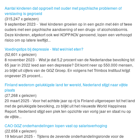
Aantal kinderen dat opgroeit met ouder met psychische problemen of
verslaving is gegroeid
(315,247 x gelezen)
9 september 2023 - Veel kinderen groeien op in een gezin met één of twee
ouders met een psychische aandoening of een drugs- of alcoholstoornis.
Deze kinderen, afgekort ook wel KOPP/KOV genoemd, lopen een verhoogd
risico om op latere leeftijd...
Voedingstips bij depressie - Wat wel/niet eten?
(52,601 x gelezen)
8 november 2023 - Wist je dat 5,2 procent van de Nederlandse bevolking tot
65 jaar in 2022 leed aan een depressie? Dit komt neer op 550.000 mensen,
zo blijkt uit cijfers van de GGZ Groep. En volgens het Trimbos Instituut krijgt
ongeveer 25 procent...
Finland wederom gelukkigste land ter wereld, Nederland stijgt naar vijfde
plaats
(27,268 x gelezen)
20 maart 2025 - Voor het achtste jaar op rij is Finland uitgeroepen tot het land
met de gelukkigste bevolking, zo blijkt uit het nieuwste World Happiness
Report. Nederland stijgt een plek ten opzichte van vorig jaar en staat nu op
de vijfde...
CAO GGZ onderhandelingen lopen vast op salarisverhoging
(22,658 x gelezen)
19 februari 2025 - Tijdens de zevende onderhandelingsronde voor de