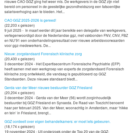
nieuwe CAO GGZ ging het weer mis. De werkgevers in de GGZ zijn niet
bereid om personeel in de geestelijke gezondheidszorg een fatsoenlijke
salarisverhoging aan te bieden. Het...
CAO GGZ 2025-2026 is gereed!
(22,203 x gelezen)
9 juli 2025 - In maart eerder dit jaar bereikte een delegatie van werkgevers,
vertegenwoordigd door de Nederlandse ggz, met vakbonden FNV, CNV, FBZ
en NU’91 een onderhandelingsresultaat over nieuwe arbeidsvoorwaarden
voor ggz-medewerkers. De...
Nieuw: zorgstandaard Forensisch klinische zorg
(20,430 x gelezen)
3 december 2024 - Het Expertisecentrum Forensische Psychiatrie (EFP)
heeft samen met een werkgroep van experts de zorgstandaard Forensisch
klinische zorg ontwikkeld, die vandaag is gepubliceerd op GGZ
Standaarden. Deze nieuwe standaard biedt...
Gerda van der Meer nieuwe bestuurder GGZ Friesland
(20,204 x gelezen)
3 december 2024 - Gerda van der Meer (56) wordt zorginhoudelijk
bestuurder bij GGZ Friesland en Synaeda. De Raad van Toezicht benoemt
haar per februari 2025. Van der Meer, woonachtig in Amsterdam, maar ‘hikke
en tein’ in Friesland, brengt...
GGZ oordeelt over eigen behandelkamers: er moet iets gebeuren.
(18,174 x gelezen)
19 november 2024 - Uit onderzoek onder de Top 20 van de GGZ-