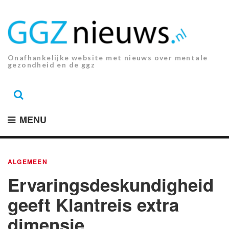
Ga
naar
de
inhoud.
Onafhankelijke website met nieuws over mentale
gezondheid en de ggz
MENU
ALGEMEEN
Ervaringsdeskundigheid
geeft Klantreis extra
dimensie