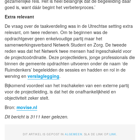
gezamenlijke reis. Het is heel belangrijk dat de begeleiding daar
goed is, want dáár begint het verbeterproces.’
Extra relevant
De vraag over de taakverdeling was in de Utrechtse setting extra
relevant, om twee redenen. Om te beginnen was de
opdrachtgever geen enkelvoudige partij maar het
samenwerkingsverband Netwerk Student en Zorg. De tweede
reden was dat het Netwerk twee mensen had ingeschakeld voor
de projectcoördinatie. Deze projectleiders, jonge professionals die
binnen de gemeente opdrachten uitvoeren onder de naam ‘de
Ruimdenkers’ begeleidden de sessies en hadden en rol in de
werving en
verslaglegging
.
Bijkomend voordeel van het inschakelen van een externe partij
voor de projectleiding, is dat het de onafhankelijkheid en
objectiviteit zeker stelt.
Bron:
movise.nl
Dit bericht is 3111 keer gelezen.
DIT ARTIKEL IS GEPOST IN
ALGEMEEN
. SLA DE LINK OP.
LINK
.