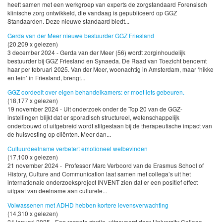
heeft samen met een werkgroep van experts de zorgstandaard Forensisch
klinische zorg ontwikkeld, die vandaag is gepubliceerd op GGZ
Standaarden. Deze nieuwe standaard biedt...
Gerda van der Meer nieuwe bestuurder GGZ Friesland
(20,209 x gelezen)
3 december 2024 - Gerda van der Meer (56) wordt zorginhoudelijk
bestuurder bij GGZ Friesland en Synaeda. De Raad van Toezicht benoemt
haar per februari 2025. Van der Meer, woonachtig in Amsterdam, maar ‘hikke
en tein’ in Friesland, brengt...
GGZ oordeelt over eigen behandelkamers: er moet iets gebeuren.
(18,177 x gelezen)
19 november 2024 - Uit onderzoek onder de Top 20 van de GGZ-
instellingen blijkt dat er sporadisch structureel, wetenschappelijk
onderbouwd of uitgebreid wordt stilgestaan bij de therapeutische impact van
de huisvesting op cliënten. Meer dan...
Cultuurdeelname verbetert emotioneel welbevinden
(17,100 x gelezen)
21 november 2024 - Professor Marc Verboord van de Erasmus School of
History, Culture and Communication laat samen met collega’s uit het
internationale onderzoeksproject INVENT zien dat er een positief effect
uitgaat van deelname aan culturele...
Volwassenen met ADHD hebben kortere levensverwachting
(14,310 x gelezen)
24 januari 2025 - Een recente studie, uitgevoerd door University College