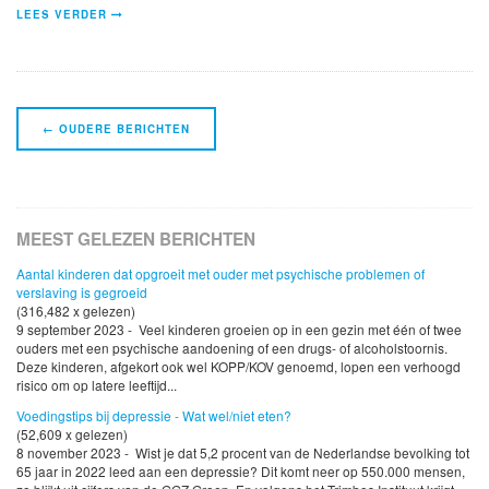
LEES VERDER
Navigatie
←
OUDERE BERICHTEN
Berichten
MEEST GELEZEN BERICHTEN
Aantal kinderen dat opgroeit met ouder met psychische problemen of
verslaving is gegroeid
(316,482 x gelezen)
9 september 2023 - Veel kinderen groeien op in een gezin met één of twee
ouders met een psychische aandoening of een drugs- of alcoholstoornis.
Deze kinderen, afgekort ook wel KOPP/KOV genoemd, lopen een verhoogd
risico om op latere leeftijd...
Voedingstips bij depressie - Wat wel/niet eten?
(52,609 x gelezen)
8 november 2023 - Wist je dat 5,2 procent van de Nederlandse bevolking tot
65 jaar in 2022 leed aan een depressie? Dit komt neer op 550.000 mensen,