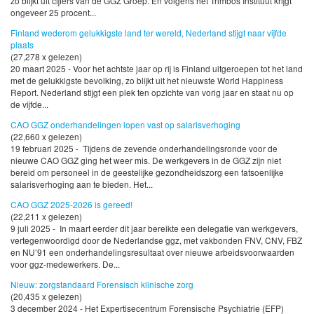
zo blijkt uit cijfers van de GGZ Groep. En volgens het Trimbos Instituut krijgt
ongeveer 25 procent...
Finland wederom gelukkigste land ter wereld, Nederland stijgt naar vijfde
plaats
(27,278 x gelezen)
20 maart 2025 - Voor het achtste jaar op rij is Finland uitgeroepen tot het land
met de gelukkigste bevolking, zo blijkt uit het nieuwste World Happiness
Report. Nederland stijgt een plek ten opzichte van vorig jaar en staat nu op
de vijfde...
CAO GGZ onderhandelingen lopen vast op salarisverhoging
(22,660 x gelezen)
19 februari 2025 - Tijdens de zevende onderhandelingsronde voor de
nieuwe CAO GGZ ging het weer mis. De werkgevers in de GGZ zijn niet
bereid om personeel in de geestelijke gezondheidszorg een fatsoenlijke
salarisverhoging aan te bieden. Het...
CAO GGZ 2025-2026 is gereed!
(22,211 x gelezen)
9 juli 2025 - In maart eerder dit jaar bereikte een delegatie van werkgevers,
vertegenwoordigd door de Nederlandse ggz, met vakbonden FNV, CNV, FBZ
en NU’91 een onderhandelingsresultaat over nieuwe arbeidsvoorwaarden
voor ggz-medewerkers. De...
Nieuw: zorgstandaard Forensisch klinische zorg
(20,435 x gelezen)
3 december 2024 - Het Expertisecentrum Forensische Psychiatrie (EFP)