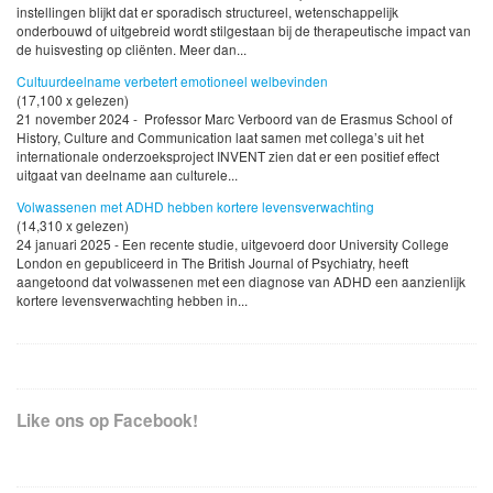
instellingen blijkt dat er sporadisch structureel, wetenschappelijk
onderbouwd of uitgebreid wordt stilgestaan bij de therapeutische impact van
de huisvesting op cliënten. Meer dan...
Cultuurdeelname verbetert emotioneel welbevinden
(17,100 x gelezen)
21 november 2024 - Professor Marc Verboord van de Erasmus School of
History, Culture and Communication laat samen met collega’s uit het
internationale onderzoeksproject INVENT zien dat er een positief effect
uitgaat van deelname aan culturele...
Volwassenen met ADHD hebben kortere levensverwachting
(14,310 x gelezen)
24 januari 2025 - Een recente studie, uitgevoerd door University College
London en gepubliceerd in The British Journal of Psychiatry, heeft
aangetoond dat volwassenen met een diagnose van ADHD een aanzienlijk
kortere levensverwachting hebben in...
Like ons op Facebook!