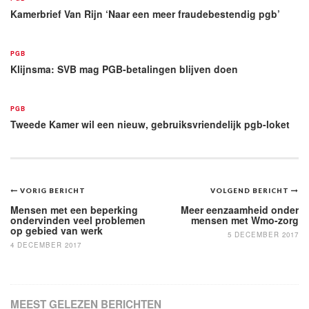
Kamerbrief Van Rijn ‘Naar een meer fraudebestendig pgb’
PGB
Klijnsma: SVB mag PGB-betalingen blijven doen
PGB
Tweede Kamer wil een nieuw, gebruiksvriendelijk pgb-loket
Bericht
VORIG BERICHT
VOLGEND BERICHT
navigatie
Mensen met een beperking
Meer eenzaamheid onder
ondervinden veel problemen
mensen met Wmo-zorg
op gebied van werk
5 DECEMBER 2017
4 DECEMBER 2017
MEEST GELEZEN BERICHTEN