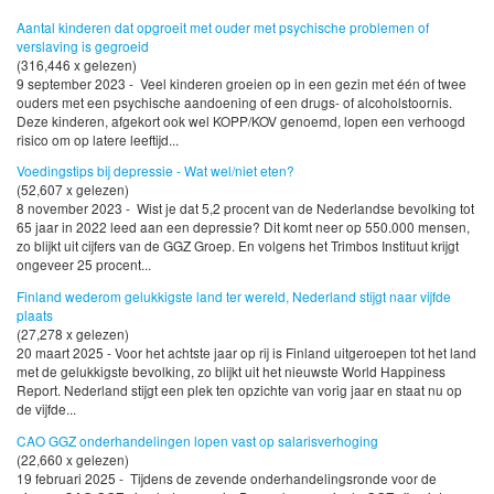
Aantal kinderen dat opgroeit met ouder met psychische problemen of
verslaving is gegroeid
(316,446 x gelezen)
9 september 2023 - Veel kinderen groeien op in een gezin met één of twee
ouders met een psychische aandoening of een drugs- of alcoholstoornis.
Deze kinderen, afgekort ook wel KOPP/KOV genoemd, lopen een verhoogd
risico om op latere leeftijd...
Voedingstips bij depressie - Wat wel/niet eten?
(52,607 x gelezen)
8 november 2023 - Wist je dat 5,2 procent van de Nederlandse bevolking tot
65 jaar in 2022 leed aan een depressie? Dit komt neer op 550.000 mensen,
zo blijkt uit cijfers van de GGZ Groep. En volgens het Trimbos Instituut krijgt
ongeveer 25 procent...
Finland wederom gelukkigste land ter wereld, Nederland stijgt naar vijfde
plaats
(27,278 x gelezen)
20 maart 2025 - Voor het achtste jaar op rij is Finland uitgeroepen tot het land
met de gelukkigste bevolking, zo blijkt uit het nieuwste World Happiness
Report. Nederland stijgt een plek ten opzichte van vorig jaar en staat nu op
de vijfde...
CAO GGZ onderhandelingen lopen vast op salarisverhoging
(22,660 x gelezen)
19 februari 2025 - Tijdens de zevende onderhandelingsronde voor de