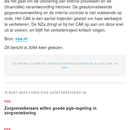
als het gaat om de uitvoering van interne processen en de
(financiële) verantwoording hierover. De geautomatiseerde
gegevensverwerking en de interne controle is niet voldoende op
orde. Het CAK is een aantal trajecten gestart om haar werkwijze
te verbeteren. De NZa dringt er bij het CAK op aan om deze snel
uit te voeren, en blijft het verbetertraject kritisch volgen.
Bron:
nza.nl
Dit bericht is 3094 keer gelezen.
DIT ARTIKEL IS GEPOST IN
PGB
EN GETAGGED
NZA
,
PGB
. SLA DE LINK OP
LINK
.
JE BENT MISSCHIEN OOK GEÏNTERESSEERD IN
PGB
Zorgverzekeraars willen goede pgb-regeling in
zorgverzekering
PGB