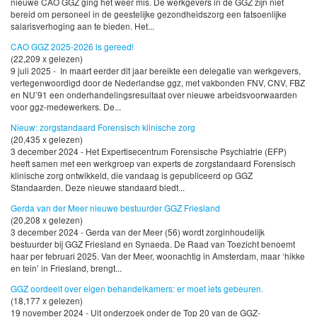
nieuwe CAO GGZ ging het weer mis. De werkgevers in de GGZ zijn niet
bereid om personeel in de geestelijke gezondheidszorg een fatsoenlijke
salarisverhoging aan te bieden. Het...
CAO GGZ 2025-2026 is gereed!
(22,209 x gelezen)
9 juli 2025 - In maart eerder dit jaar bereikte een delegatie van werkgevers,
vertegenwoordigd door de Nederlandse ggz, met vakbonden FNV, CNV, FBZ
en NU’91 een onderhandelingsresultaat over nieuwe arbeidsvoorwaarden
voor ggz-medewerkers. De...
Nieuw: zorgstandaard Forensisch klinische zorg
(20,435 x gelezen)
3 december 2024 - Het Expertisecentrum Forensische Psychiatrie (EFP)
heeft samen met een werkgroep van experts de zorgstandaard Forensisch
klinische zorg ontwikkeld, die vandaag is gepubliceerd op GGZ
Standaarden. Deze nieuwe standaard biedt...
Gerda van der Meer nieuwe bestuurder GGZ Friesland
(20,208 x gelezen)
3 december 2024 - Gerda van der Meer (56) wordt zorginhoudelijk
bestuurder bij GGZ Friesland en Synaeda. De Raad van Toezicht benoemt
haar per februari 2025. Van der Meer, woonachtig in Amsterdam, maar ‘hikke
en tein’ in Friesland, brengt...
GGZ oordeelt over eigen behandelkamers: er moet iets gebeuren.
(18,177 x gelezen)
19 november 2024 - Uit onderzoek onder de Top 20 van de GGZ-