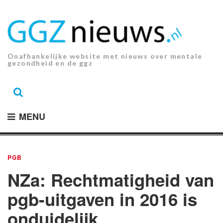
Ga
naar
de
inhoud.
Onafhankelijke website met nieuws over mentale
gezondheid en de ggz
MENU
PGB
NZa: Rechtmatigheid van
pgb-uitgaven in 2016 is
onduidelijk