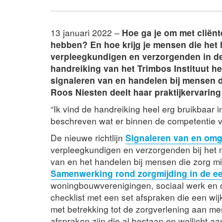
13 januari 2022 –
Hoe ga je om met cliënt
hebben? En hoe krijg je mensen die het li
verpleegkundigen en verzorgenden in de 
handreiking van het Trimbos Instituut 
signaleren van en handelen bij mensen d
Roos Niesten deelt haar praktijkervaring 
“Ik vind de handreiking heel erg bruikbaar in 
beschreven wat er binnen de competentie v
De nieuwe richtlijn
Signaleren van en omga
verpleegkundigen en verzorgenden bij het
van en het handelen bij mensen die zorg m
Samenwerking rond zorgmijding in de eer
woningbouwverenigingen, sociaal werk en d
checklist met een set afspraken die een wi
met betrekking tot de zorgverlening aan me
afspraken zijn die al bestaan en wellicht 