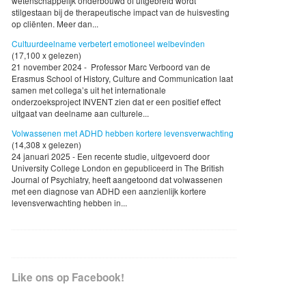
wetenschappelijk onderbouwd of uitgebreid wordt
stilgestaan bij de therapeutische impact van de huisvesting
op cliënten. Meer dan...
Cultuurdeelname verbetert emotioneel welbevinden
(17,100 x gelezen)
21 november 2024 - Professor Marc Verboord van de
Erasmus School of History, Culture and Communication laat
samen met collega’s uit het internationale
onderzoeksproject INVENT zien dat er een positief effect
uitgaat van deelname aan culturele...
Volwassenen met ADHD hebben kortere levensverwachting
(14,308 x gelezen)
24 januari 2025 - Een recente studie, uitgevoerd door
University College London en gepubliceerd in The British
Journal of Psychiatry, heeft aangetoond dat volwassenen
met een diagnose van ADHD een aanzienlijk kortere
levensverwachting hebben in...
Like ons op Facebook!