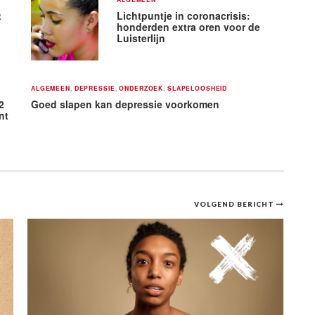
t
Lichtpuntje in coronacrisis:
honderden extra oren voor de
Luisterlijn
ALGEMEEN
,
DEPRESSIE
,
ONDERZOEK
,
SLAPELOOSHEID
2
Goed slapen kan depressie voorkomen
nt
VOLGEND BERICHT