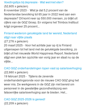
Voedingstips bij depressie - Wat wel/niet eten?
(52,605 x gelezen)
8 november 2023 - Wist je dat 5,2 procent van de
Nederlandse bevolking tot 65 jaar in 2022 leed aan een
depressie? Dit komt neer op 550.000 mensen, zo blijkt uit
cijfers van de GGZ Groep. En volgens het Trimbos Instituut
krijgt ongeveer 25 procent...
Finland wederom gelukkigste land ter wereld, Nederland
stijgt naar vijfde plaats
(27,276 x gelezen)
20 maart 2025 - Voor het achtste jaar op rij is Finland
uitgeroepen tot het land met de gelukkigste bevolking, zo
blijkt uit het nieuwste World Happiness Report. Nederland
stijgt een plek ten opzichte van vorig jaar en staat nu op de
vijfde...
CAO GGZ onderhandelingen lopen vast op salarisverhoging
(22,660 x gelezen)
19 februari 2025 - Tijdens de zevende
onderhandelingsronde voor de nieuwe CAO GGZ ging het
weer mis. De werkgevers in de GGZ zijn niet bereid om
personeel in de geestelijke gezondheidszorg een
fatsoenlijke salarisverhoging aan te bieden. Het...
CAO GGZ 2025-2026 is gereed!
(22,209 x gelezen)