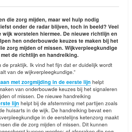
en die zorg mijden, maar wel hulp nodig
efst onder de radar blijven, toch in beeld? Veel
wijk worstelen hiermee. De nieuwe richtlijn en
helpen hen onderbouwde keuzes te maken bij het
ie zorg mijden of missen. Wijkverpleegkundige
met de richtlijn en handreiking.
de praktijk. Ik vind het fijn dat er duidelijk wordt
alt van de wijkverpleegkundige.”
an met zorgmijding in de eerste lijn
helpt
 maken van onderbouwde keuzes bij het signaleren
ijden of missen. De nieuwe handreiking
ste lijn
helpt bij de afstemming met partijen zoals
e huisarts in de wijk. De handreiking bevat een
jkverpleegkundige in de eerstelijns ketenzorg maakt
nsen die de zorg mijden of missen. Dit kunnen
aangescherpt kunnen worden; of afspraken die nog