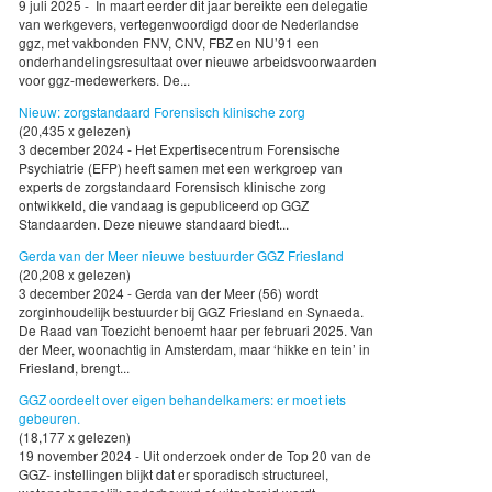
9 juli 2025 - In maart eerder dit jaar bereikte een delegatie
van werkgevers, vertegenwoordigd door de Nederlandse
ggz, met vakbonden FNV, CNV, FBZ en NU’91 een
onderhandelingsresultaat over nieuwe arbeidsvoorwaarden
voor ggz-medewerkers. De...
Nieuw: zorgstandaard Forensisch klinische zorg
(20,435 x gelezen)
3 december 2024 - Het Expertisecentrum Forensische
Psychiatrie (EFP) heeft samen met een werkgroep van
experts de zorgstandaard Forensisch klinische zorg
ontwikkeld, die vandaag is gepubliceerd op GGZ
Standaarden. Deze nieuwe standaard biedt...
Gerda van der Meer nieuwe bestuurder GGZ Friesland
(20,208 x gelezen)
3 december 2024 - Gerda van der Meer (56) wordt
zorginhoudelijk bestuurder bij GGZ Friesland en Synaeda.
De Raad van Toezicht benoemt haar per februari 2025. Van
der Meer, woonachtig in Amsterdam, maar ‘hikke en tein’ in
Friesland, brengt...
GGZ oordeelt over eigen behandelkamers: er moet iets
gebeuren.
(18,177 x gelezen)
19 november 2024 - Uit onderzoek onder de Top 20 van de
GGZ- instellingen blijkt dat er sporadisch structureel,