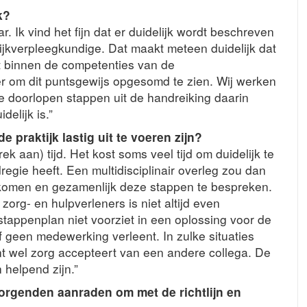
k?
r. Ik vind het fijn dat er duidelijk wordt beschreven
ijkverpleegkundige. Dat maakt meteen duidelijk dat
t binnen de competenties van de
r om dit puntsgewijs opgesomd te zien. Wij werken
de doorlopen stappen uit de handreiking daarin
delijk is.”
de praktijk lastig uit te voeren zijn?
 aan) tijd. Het kost soms veel tijd om duidelijk te
dregie heeft. Een multidisciplinair overleg zou dan
e komen en gezamenlijk deze stappen te bespreken.
rg- en hulpverleners is niet altijd even
stappenplan niet voorziet in een oplossing voor de
of geen medewerking verleent. In zulke situaties
ënt wel zorg accepteert van een andere collega. De
 helpend zijn.”
orgenden aanraden om met de richtlijn en