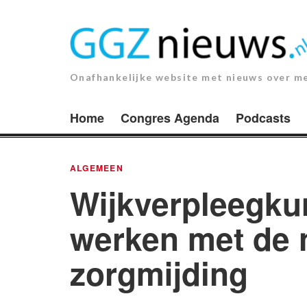
Ga
naar
de
inhoud.
Onafhankelijke website met nieuws over m
Home
Congres Agenda
Podcasts
ALGEMEEN
Wijkverpleegkun
werken met de n
zorgmijding