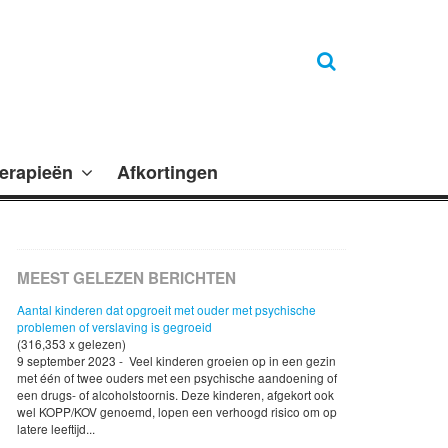
erapieën
Afkortingen
MEEST GELEZEN BERICHTEN
Aantal kinderen dat opgroeit met ouder met psychische
problemen of verslaving is gegroeid
(316,353 x gelezen)
9 september 2023 - Veel kinderen groeien op in een gezin
met één of twee ouders met een psychische aandoening of
een drugs- of alcoholstoornis. Deze kinderen, afgekort ook
wel KOPP/KOV genoemd, lopen een verhoogd risico om op
latere leeftijd...