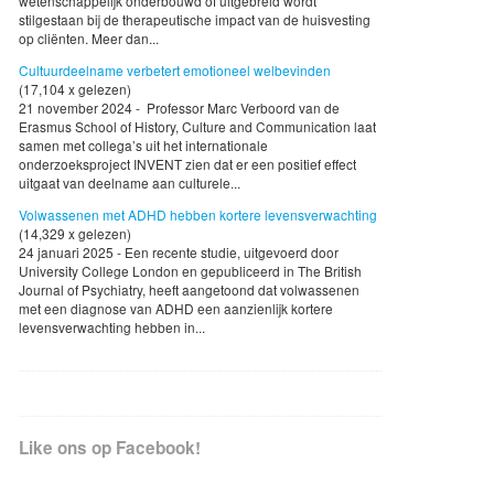
wetenschappelijk onderbouwd of uitgebreid wordt
stilgestaan bij de therapeutische impact van de huisvesting
op cliënten. Meer dan...
Cultuurdeelname verbetert emotioneel welbevinden
(17,104 x gelezen)
21 november 2024 - Professor Marc Verboord van de
Erasmus School of History, Culture and Communication laat
samen met collega’s uit het internationale
onderzoeksproject INVENT zien dat er een positief effect
uitgaat van deelname aan culturele...
Volwassenen met ADHD hebben kortere levensverwachting
(14,329 x gelezen)
24 januari 2025 - Een recente studie, uitgevoerd door
University College London en gepubliceerd in The British
Journal of Psychiatry, heeft aangetoond dat volwassenen
met een diagnose van ADHD een aanzienlijk kortere
levensverwachting hebben in...
Like ons op Facebook!