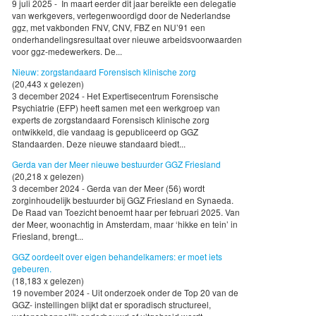
9 juli 2025 - In maart eerder dit jaar bereikte een delegatie
van werkgevers, vertegenwoordigd door de Nederlandse
ggz, met vakbonden FNV, CNV, FBZ en NU’91 een
onderhandelingsresultaat over nieuwe arbeidsvoorwaarden
voor ggz-medewerkers. De...
Nieuw: zorgstandaard Forensisch klinische zorg
(20,443 x gelezen)
3 december 2024 - Het Expertisecentrum Forensische
Psychiatrie (EFP) heeft samen met een werkgroep van
experts de zorgstandaard Forensisch klinische zorg
ontwikkeld, die vandaag is gepubliceerd op GGZ
Standaarden. Deze nieuwe standaard biedt...
Gerda van der Meer nieuwe bestuurder GGZ Friesland
(20,218 x gelezen)
3 december 2024 - Gerda van der Meer (56) wordt
zorginhoudelijk bestuurder bij GGZ Friesland en Synaeda.
De Raad van Toezicht benoemt haar per februari 2025. Van
der Meer, woonachtig in Amsterdam, maar ‘hikke en tein’ in
Friesland, brengt...
GGZ oordeelt over eigen behandelkamers: er moet iets
gebeuren.
(18,183 x gelezen)
19 november 2024 - Uit onderzoek onder de Top 20 van de
GGZ- instellingen blijkt dat er sporadisch structureel,