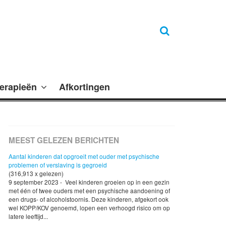
erapieën
Afkortingen
MEEST GELEZEN BERICHTEN
Aantal kinderen dat opgroeit met ouder met psychische
problemen of verslaving is gegroeid
(316,913 x gelezen)
9 september 2023 - Veel kinderen groeien op in een gezin
met één of twee ouders met een psychische aandoening of
een drugs- of alcoholstoornis. Deze kinderen, afgekort ook
wel KOPP/KOV genoemd, lopen een verhoogd risico om op
latere leeftijd...