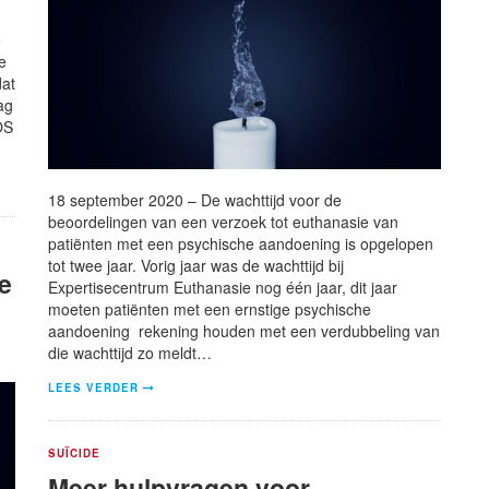
e
e
dat
ag
OS
18 september 2020 – De wachttijd voor de
beoordelingen van een verzoek tot euthanasie van
patiënten met een psychische aandoening is opgelopen
tot twee jaar. Vorig jaar was de wachttijd bij
e
Expertisecentrum Euthanasie nog één jaar, dit jaar
moeten patiënten met een ernstige psychische
aandoening rekening houden met een verdubbeling van
die wachttijd zo meldt…
LEES VERDER
SUÏCIDE
Meer hulpvragen voor