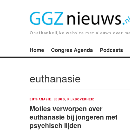
Ga
naar
de
inhoud.
Onafhankelijke website met nieuws over m
Home
Congres Agenda
Podcasts
euthanasie
EUTHANASIE
,
JEUGD
,
RIJKSOVERHEID
Moties verworpen over
euthanasie bij jongeren met
psychisch lijden