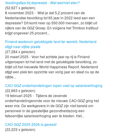
Voedingstips bij depressie - Wat wel/niet eten?
(52,627 x gelezen)
8 november 2023 - Wist je dat 5,2 procent van de
Nederlandse bevolking tot 65 jaar in 2022 leed aan een
depressie? Dit komt neer op 550.000 mensen, zo blijkt uit
cijfers van de GGZ Groep. En volgens het Trimbos Instituut
krijgt ongeveer 25 procent...
Finland wederom gelukkigste land ter wereld, Nederland
stijgt naar vijfde plaats
(27,284 x gelezen)
20 maart 2025 - Voor het achtste jaar op rij is Finland
uitgeroepen tot het land met de gelukkigste bevolking, zo
blijkt uit het nieuwste World Happiness Report. Nederland
stijgt een plek ten opzichte van vorig jaar en staat nu op de
vijfde...
CAO GGZ onderhandelingen lopen vast op salarisverhoging
(22,663 x gelezen)
19 februari 2025 - Tijdens de zevende
onderhandelingsronde voor de nieuwe CAO GGZ ging het
weer mis. De werkgevers in de GGZ zijn niet bereid om
personeel in de geestelijke gezondheidszorg een
fatsoenlijke salarisverhoging aan te bieden. Het...
CAO GGZ 2025-2026 is gereed!
(22,223 x gelezen)