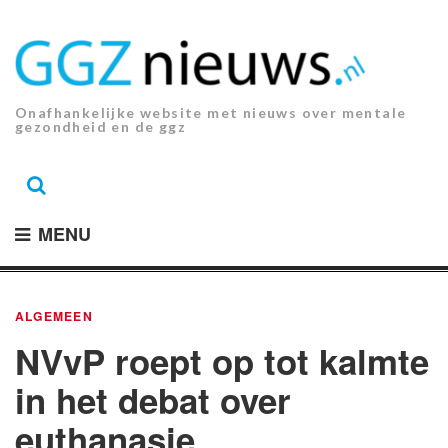
Ga
naar
de
inhoud.
Onafhankelijke website met nieuws over mentale
gezondheid en de ggz
MENU
ALGEMEEN
NVvP roept op tot kalmte
in het debat over
euthanasie