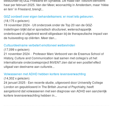
bestuurder bij GGZ Friesland en Synaeda. De Raad van Toezicht benoemt
haar per februari 2025. Van der Meer, woonachtig in Amsterdam, maar ‘hikke
en tein’ in Friesland, brengt...
GGZ oordeelt over eigen behandelkamers: er moet iets gebeuren.
(18,175 x gelezen)
19 november 2024 - Uit onderzoek onder de Top 20 van de GGZ-
instellingen blijkt dat er sporadisch structureel, wetenschappelijk
onderbouwd of uitgebreid wordt stilgestaan bij de therapeutische impact van
de huisvesting op cliënten. Meer dan...
Cultuurdeelname verbetert emotioneel welbevinden
(17,099 x gelezen)
21 november 2024 - Professor Marc Verboord van de Erasmus School of
History, Culture and Communication laat samen met collega’s uit het
internationale onderzoeksproject INVENT zien dat er een positief effect
uitgaat van deelname aan culturele...
Volwassenen met ADHD hebben kortere levensverwachting
(14,302 x gelezen)
24 januari 2025 - Een recente studie, uitgevoerd door University College
London en gepubliceerd in The British Journal of Psychiatry, heeft
aangetoond dat volwassenen met een diagnose van ADHD een aanzienlijk
kortere levensverwachting hebben in...