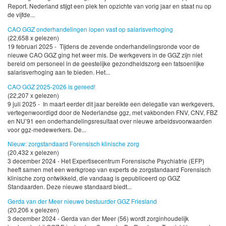
Report. Nederland stijgt een plek ten opzichte van vorig jaar en staat nu op
de vijfde...
CAO GGZ onderhandelingen lopen vast op salarisverhoging
(22,658 x gelezen)
19 februari 2025 - Tijdens de zevende onderhandelingsronde voor de
nieuwe CAO GGZ ging het weer mis. De werkgevers in de GGZ zijn niet
bereid om personeel in de geestelijke gezondheidszorg een fatsoenlijke
salarisverhoging aan te bieden. Het...
CAO GGZ 2025-2026 is gereed!
(22,207 x gelezen)
9 juli 2025 - In maart eerder dit jaar bereikte een delegatie van werkgevers,
vertegenwoordigd door de Nederlandse ggz, met vakbonden FNV, CNV, FBZ
en NU’91 een onderhandelingsresultaat over nieuwe arbeidsvoorwaarden
voor ggz-medewerkers. De...
Nieuw: zorgstandaard Forensisch klinische zorg
(20,432 x gelezen)
3 december 2024 - Het Expertisecentrum Forensische Psychiatrie (EFP)
heeft samen met een werkgroep van experts de zorgstandaard Forensisch
klinische zorg ontwikkeld, die vandaag is gepubliceerd op GGZ
Standaarden. Deze nieuwe standaard biedt...
Gerda van der Meer nieuwe bestuurder GGZ Friesland
(20,206 x gelezen)
3 december 2024 - Gerda van der Meer (56) wordt zorginhoudelijk