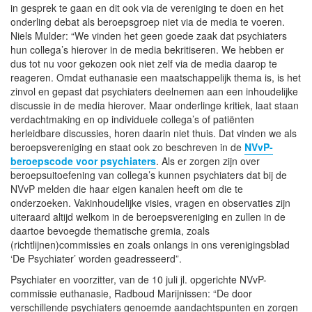
in gesprek te gaan en dit ook via de vereniging te doen en het
onderling debat als beroepsgroep niet via de media te voeren.
Niels Mulder: “We vinden het geen goede zaak dat psychiaters
hun collega’s hierover in de media bekritiseren. We hebben er
dus tot nu voor gekozen ook niet zelf via de media daarop te
reageren. Omdat euthanasie een maatschappelijk thema is, is het
zinvol en gepast dat psychiaters deelnemen aan een inhoudelijke
discussie in de media hierover. Maar onderlinge kritiek, laat staan
verdachtmaking en op individuele collega’s of patiënten
herleidbare discussies, horen daarin niet thuis. Dat vinden we als
beroepsvereniging en staat ook zo beschreven in de
NVvP-
beroepscode voor psychiaters
. Als er zorgen zijn over
beroepsuitoefening van collega’s kunnen psychiaters dat bij de
NVvP melden die haar eigen kanalen heeft om die te
onderzoeken. Vakinhoudelijke visies, vragen en observaties zijn
uiteraard altijd welkom in de beroepsvereniging en zullen in de
daartoe bevoegde thematische gremia, zoals
(richtlijnen)commissies en zoals onlangs in ons verenigingsblad
‘De Psychiater’ worden geadresseerd”.
Psychiater en voorzitter, van de 10 juli jl. opgerichte NVvP-
commissie euthanasie, Radboud Marijnissen: “De door
verschillende psychiaters genoemde aandachtspunten en zorgen