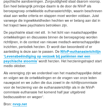
psychische aandoeningen. Zorgvuldigheid staat daarom voorop.
Een heel belangrijk principe daarin is de door de NVvP als
beroepsgroep ontwikkelde euthanasierichtlijn, waarin beschreven
staat aan welke criteria en stappen moet worden voldaan. Juist
vanwege die ingewikkeldheden hechten we er belang aan dat in
het traject twee psychiaters betrokken zijn.
De psychiatrie staat niet stil. In het licht van maatschappelijke
ontwikkelingen en discussies binnen de beroepsgroep worden
richtlijnen, in de context van nieuwe medisch-wetenschappelijke
inzichten, periodiek herzien. Er wordt dan beoordeeld of er
aanleiding is deze aan te passen. De
NVvP-euthanasierichtlijn
‘Levensbeëindiging op verzoek bij patiënten met een
psychische stoornis
’ wordt herzien. Het herzieningstraject start
medio oktober.
Als vereniging zijn we onderdeel van het maatschappelijke debat
en volgen we de ontwikkelingen en de vragen van onze leden
nauwgezet en we zullen die dus zowel in de richtlijncommissie
voor de herziening van de euthanasierichtlijn als in de NVvP-
commissie euthanasie het komend half jaar uitgebreid
bediscussiëren en wegen”.
Bron:
nvvp.net