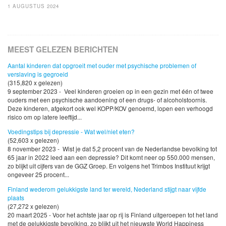
1 AUGUSTUS 2024
MEEST GELEZEN BERICHTEN
Aantal kinderen dat opgroeit met ouder met psychische problemen of
verslaving is gegroeid
(315,820 x gelezen)
9 september 2023 - Veel kinderen groeien op in een gezin met één of twee
ouders met een psychische aandoening of een drugs- of alcoholstoornis.
Deze kinderen, afgekort ook wel KOPP/KOV genoemd, lopen een verhoogd
risico om op latere leeftijd...
Voedingstips bij depressie - Wat wel/niet eten?
(52,603 x gelezen)
8 november 2023 - Wist je dat 5,2 procent van de Nederlandse bevolking tot
65 jaar in 2022 leed aan een depressie? Dit komt neer op 550.000 mensen,
zo blijkt uit cijfers van de GGZ Groep. En volgens het Trimbos Instituut krijgt
ongeveer 25 procent...
Finland wederom gelukkigste land ter wereld, Nederland stijgt naar vijfde
plaats
(27,272 x gelezen)
20 maart 2025 - Voor het achtste jaar op rij is Finland uitgeroepen tot het land
met de gelukkigste bevolking, zo blijkt uit het nieuwste World Happiness