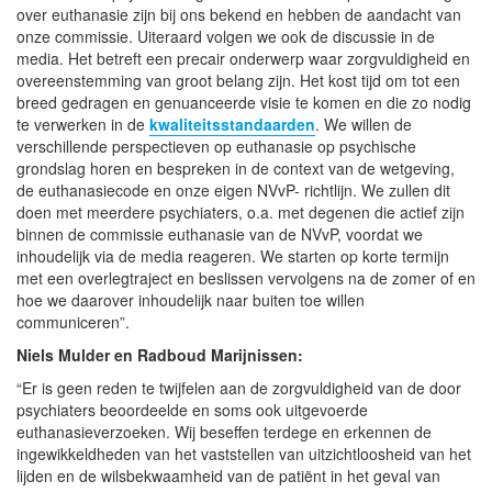
over euthanasie zijn bij ons bekend en hebben de aandacht van
onze commissie. Uiteraard volgen we ook de discussie in de
media. Het betreft een precair onderwerp waar zorgvuldigheid en
overeenstemming van groot belang zijn. Het kost tijd om tot een
breed gedragen en genuanceerde visie te komen en die zo nodig
te verwerken in de
kwaliteitsstandaarden
. We willen de
verschillende perspectieven op euthanasie op psychische
grondslag horen en bespreken in de context van de wetgeving,
de euthanasiecode en onze eigen NVvP- richtlijn. We zullen dit
doen met meerdere psychiaters, o.a. met degenen die actief zijn
binnen de commissie euthanasie van de NVvP, voordat we
inhoudelijk via de media reageren. We starten op korte termijn
met een overlegtraject en beslissen vervolgens na de zomer of en
hoe we daarover inhoudelijk naar buiten toe willen
communiceren”.
Niels Mulder en Radboud Marijnissen:
“Er is geen reden te twijfelen aan de zorgvuldigheid van de door
psychiaters beoordeelde en soms ook uitgevoerde
euthanasieverzoeken. Wij beseffen terdege en erkennen de
ingewikkeldheden van het vaststellen van uitzichtloosheid van het
lijden en de wilsbekwaamheid van de patiënt in het geval van