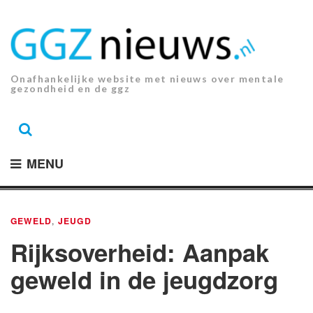
Ga
naar
de
inhoud.
Onafhankelijke website met nieuws over mentale
gezondheid en de ggz
MENU
GEWELD
,
JEUGD
Rijksoverheid: Aanpak
geweld in de jeugdzorg