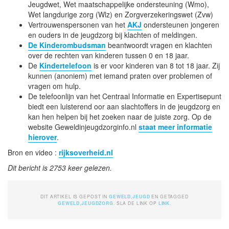
Jeugdwet, Wet maatschappelijke ondersteuning (Wmo),
Wet langdurige zorg (Wlz) en Zorgverzekeringswet (Zvw)
Vertrouwenspersonen van het
AKJ
ondersteunen jongeren
en ouders in de jeugdzorg bij klachten of meldingen.
De Kinderombudsman
beantwoordt vragen en klachten
over de rechten van kinderen tussen 0 en 18 jaar.
De
Kindertelefoon
is er voor kinderen van 8 tot 18 jaar. Zij
kunnen (anoniem) met iemand praten over problemen of
vragen om hulp.
De telefoonlijn van het Centraal Informatie en Expertisepunt
biedt een luisterend oor aan slachtoffers in de jeugdzorg en
kan hen helpen bij het zoeken naar de juiste zorg. Op de
website Geweldinjeugdzorginfo.nl
staat meer informatie
hierover
.
Bron en video :
rijksoverheid.nl
Dit bericht is 2753 keer gelezen.
DIT ARTIKEL IS GEPOST IN
GEWELD
,
JEUGD
EN GETAGGED
GEWELD
,
JEUGDZORG
. SLA DE LINK OP
LINK
.