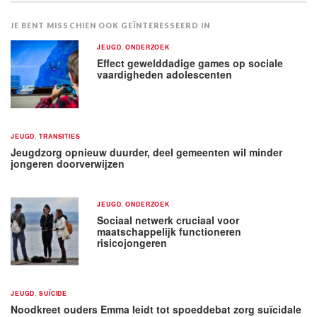
JE BENT MISSCHIEN OOK GEÏNTERESSEERD IN
JEUGD
,
ONDERZOEK
Effect gewelddadige games op sociale
vaardigheden adolescenten
JEUGD
,
TRANSITIES
Jeugdzorg opnieuw duurder, deel gemeenten wil minder
jongeren doorverwijzen
JEUGD
,
ONDERZOEK
Sociaal netwerk cruciaal voor
maatschappelijk functioneren
risicojongeren
JEUGD
,
SUÏCIDE
Noodkreet ouders Emma leidt tot spoeddebat zorg suïcidale