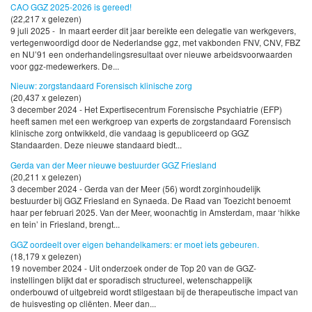
CAO GGZ 2025-2026 is gereed!
(22,217 x gelezen)
9 juli 2025 - In maart eerder dit jaar bereikte een delegatie van werkgevers,
vertegenwoordigd door de Nederlandse ggz, met vakbonden FNV, CNV, FBZ
en NU’91 een onderhandelingsresultaat over nieuwe arbeidsvoorwaarden
voor ggz-medewerkers. De...
Nieuw: zorgstandaard Forensisch klinische zorg
(20,437 x gelezen)
3 december 2024 - Het Expertisecentrum Forensische Psychiatrie (EFP)
heeft samen met een werkgroep van experts de zorgstandaard Forensisch
klinische zorg ontwikkeld, die vandaag is gepubliceerd op GGZ
Standaarden. Deze nieuwe standaard biedt...
Gerda van der Meer nieuwe bestuurder GGZ Friesland
(20,211 x gelezen)
3 december 2024 - Gerda van der Meer (56) wordt zorginhoudelijk
bestuurder bij GGZ Friesland en Synaeda. De Raad van Toezicht benoemt
haar per februari 2025. Van der Meer, woonachtig in Amsterdam, maar ‘hikke
en tein’ in Friesland, brengt...
GGZ oordeelt over eigen behandelkamers: er moet iets gebeuren.
(18,179 x gelezen)
19 november 2024 - Uit onderzoek onder de Top 20 van de GGZ-
instellingen blijkt dat er sporadisch structureel, wetenschappelijk
onderbouwd of uitgebreid wordt stilgestaan bij de therapeutische impact van
de huisvesting op cliënten. Meer dan...