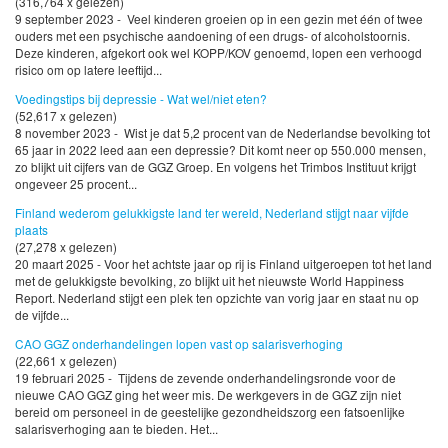
(316,764 x gelezen)
9 september 2023 - Veel kinderen groeien op in een gezin met één of twee
ouders met een psychische aandoening of een drugs- of alcoholstoornis.
Deze kinderen, afgekort ook wel KOPP/KOV genoemd, lopen een verhoogd
risico om op latere leeftijd...
Voedingstips bij depressie - Wat wel/niet eten?
(52,617 x gelezen)
8 november 2023 - Wist je dat 5,2 procent van de Nederlandse bevolking tot
65 jaar in 2022 leed aan een depressie? Dit komt neer op 550.000 mensen,
zo blijkt uit cijfers van de GGZ Groep. En volgens het Trimbos Instituut krijgt
ongeveer 25 procent...
Finland wederom gelukkigste land ter wereld, Nederland stijgt naar vijfde
plaats
(27,278 x gelezen)
20 maart 2025 - Voor het achtste jaar op rij is Finland uitgeroepen tot het land
met de gelukkigste bevolking, zo blijkt uit het nieuwste World Happiness
Report. Nederland stijgt een plek ten opzichte van vorig jaar en staat nu op
de vijfde...
CAO GGZ onderhandelingen lopen vast op salarisverhoging
(22,661 x gelezen)
19 februari 2025 - Tijdens de zevende onderhandelingsronde voor de
nieuwe CAO GGZ ging het weer mis. De werkgevers in de GGZ zijn niet
bereid om personeel in de geestelijke gezondheidszorg een fatsoenlijke
salarisverhoging aan te bieden. Het...