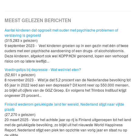
MEEST GELEZEN BERICHTEN
Aantal kinderen dat opgroeit met ouder met psychische problemen of
verslaving is gegroeid
(315,283 x gelezen)
9 september 2023 - Veel kinderen groeien op in een gezin met één of twee
ouders met een psychische aandoening of een drugs- of alcoholstoornis.
Deze kinderen, afgekort ook wel KOPP/KOV genoemd, lopen een verhoogd
risico om op latere leeftijd...
Voedingstips bij depressie - Wat wel/niet eten?
(52,601 x gelezen)
8 november 2023 - Wist je dat 5,2 procent van de Nederlandse bevolking tot
65 jaar in 2022 leed aan een depressie? Dit komt neer op 550.000 mensen,
zo blijkt uit cijfers van de GGZ Groep. En volgens het Trimbos Instituut krijgt
ongeveer 25 procent...
Finland wederom gelukkigste land ter wereld, Nederland stijgt naar vijfde
plaats
(27,270 x gelezen)
20 maart 2025 - Voor het achtste jaar op rij is Finland uitgeroepen tot het land
met de gelukkigste bevolking, zo blijkt uit het nieuwste World Happiness
Report. Nederland stijgt een plek ten opzichte van vorig jaar en staat nu op
de vijfde...