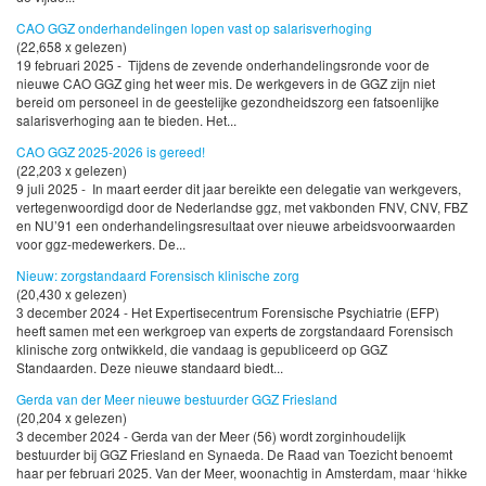
CAO GGZ onderhandelingen lopen vast op salarisverhoging
(22,658 x gelezen)
19 februari 2025 - Tijdens de zevende onderhandelingsronde voor de
nieuwe CAO GGZ ging het weer mis. De werkgevers in de GGZ zijn niet
bereid om personeel in de geestelijke gezondheidszorg een fatsoenlijke
salarisverhoging aan te bieden. Het...
CAO GGZ 2025-2026 is gereed!
(22,203 x gelezen)
9 juli 2025 - In maart eerder dit jaar bereikte een delegatie van werkgevers,
vertegenwoordigd door de Nederlandse ggz, met vakbonden FNV, CNV, FBZ
en NU’91 een onderhandelingsresultaat over nieuwe arbeidsvoorwaarden
voor ggz-medewerkers. De...
Nieuw: zorgstandaard Forensisch klinische zorg
(20,430 x gelezen)
3 december 2024 - Het Expertisecentrum Forensische Psychiatrie (EFP)
heeft samen met een werkgroep van experts de zorgstandaard Forensisch
klinische zorg ontwikkeld, die vandaag is gepubliceerd op GGZ
Standaarden. Deze nieuwe standaard biedt...
Gerda van der Meer nieuwe bestuurder GGZ Friesland
(20,204 x gelezen)
3 december 2024 - Gerda van der Meer (56) wordt zorginhoudelijk
bestuurder bij GGZ Friesland en Synaeda. De Raad van Toezicht benoemt
haar per februari 2025. Van der Meer, woonachtig in Amsterdam, maar ‘hikke