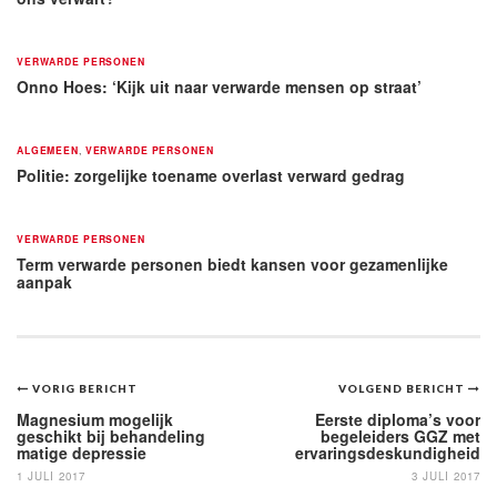
VERWARDE PERSONEN
Onno Hoes: ‘Kijk uit naar verwarde mensen op straat’
ALGEMEEN
,
VERWARDE PERSONEN
Politie: zorgelijke toename overlast verward gedrag
VERWARDE PERSONEN
Term verwarde personen biedt kansen voor gezamenlijke
aanpak
Bericht
VORIG BERICHT
VOLGEND BERICHT
navigatie
Magnesium mogelijk
Eerste diploma’s voor
geschikt bij behandeling
begeleiders GGZ met
matige depressie
ervaringsdeskundigheid
1 JULI 2017
3 JULI 2017