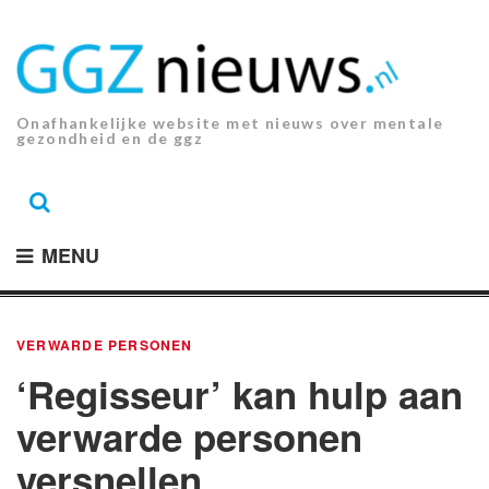
Ga
naar
de
inhoud.
Onafhankelijke website met nieuws over mentale
gezondheid en de ggz
MENU
VERWARDE PERSONEN
‘Regisseur’ kan hulp aan
verwarde personen
versnellen