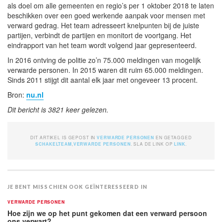
als doel om alle gemeenten en regio’s per 1 oktober 2018 te laten
beschikken over een goed werkende aanpak voor mensen met
verward gedrag. Het team adresseert knelpunten bij de juiste
partijen, verbindt de partijen en monitort de voortgang. Het
eindrapport van het team wordt volgend jaar gepresenteerd.
In 2016 ontving de politie zo’n 75.000 meldingen van mogelijk
verwarde personen. In 2015 waren dit ruim 65.000 meldingen.
Sinds 2011 stijgt dit aantal elk jaar met ongeveer 13 procent.
Bron:
nu.nl
Dit bericht is 3821 keer gelezen.
DIT ARTIKEL IS GEPOST IN
VERWARDE PERSONEN
EN GETAGGED
SCHAKELTEAM
,
VERWARDE PERSONEN
. SLA DE LINK OP
LINK
.
JE BENT MISSCHIEN OOK GEÏNTERESSEERD IN
VERWARDE PERSONEN
Hoe zijn we op het punt gekomen dat een verward persoon
ons verwart?