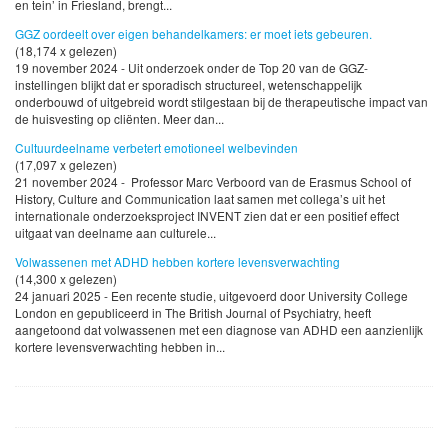
en tein’ in Friesland, brengt...
GGZ oordeelt over eigen behandelkamers: er moet iets gebeuren.
(18,174 x gelezen)
19 november 2024 - Uit onderzoek onder de Top 20 van de GGZ-
instellingen blijkt dat er sporadisch structureel, wetenschappelijk
onderbouwd of uitgebreid wordt stilgestaan bij de therapeutische impact van
de huisvesting op cliënten. Meer dan...
Cultuurdeelname verbetert emotioneel welbevinden
(17,097 x gelezen)
21 november 2024 - Professor Marc Verboord van de Erasmus School of
History, Culture and Communication laat samen met collega’s uit het
internationale onderzoeksproject INVENT zien dat er een positief effect
uitgaat van deelname aan culturele...
Volwassenen met ADHD hebben kortere levensverwachting
(14,300 x gelezen)
24 januari 2025 - Een recente studie, uitgevoerd door University College
London en gepubliceerd in The British Journal of Psychiatry, heeft
aangetoond dat volwassenen met een diagnose van ADHD een aanzienlijk
kortere levensverwachting hebben in...