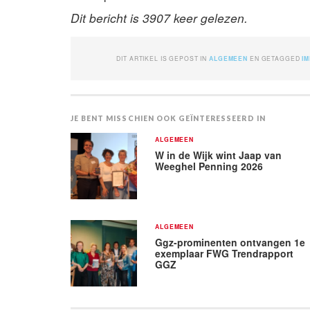
Dit bericht is 3907 keer gelezen.
DIT ARTIKEL IS GEPOST IN
ALGEMEEN
EN GETAGGED
I
JE BENT MISSCHIEN OOK GEÏNTERESSEERD IN
ALGEMEEN
W in de Wijk wint Jaap van
Weeghel Penning 2026
ALGEMEEN
Ggz-prominenten ontvangen 1e
exemplaar FWG Trendrapport
GGZ