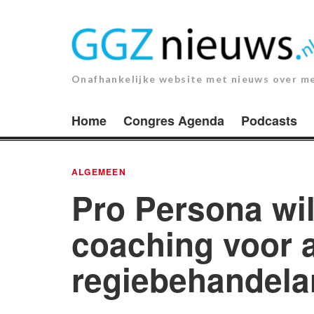
Ga
naar
de
inhoud.
Onafhankelijke website met nieuws over m
Home
Congres Agenda
Podcasts
ALGEMEEN
Pro Persona wil
coaching voor a
regiebehandela