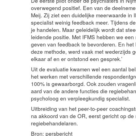
De eerste pilot onder de psychiaters in Ni
overwegend positief. Een van de deelnemer
Meij. Zij ziet een duidelijke meerwaarde in 
specialist weinig feedback meer. Tijdens de 
je handelen. Maar geleidelijk wordt dat ste
leidende positie. Met IFMS hebben we een 
geven van feedback te bevorderen. En het l
deze methode, werd vaak met wederzijds g
elkaar af en er ontstond een gesprek.’
Uit de evaluatie kwamen wel een aantal bel
het werken met verschillende respondentgroep
100% is gewaarborgd. Ook zouden vragenli
aard van de andere functies die regiebehan
psycholoog en verpleegkundig specialist.
Uitbreiding van het peer-to-peer coachingst
na akkoord van de OR, eerst gericht op de
regiebehandelaren.
Bron: persbericht