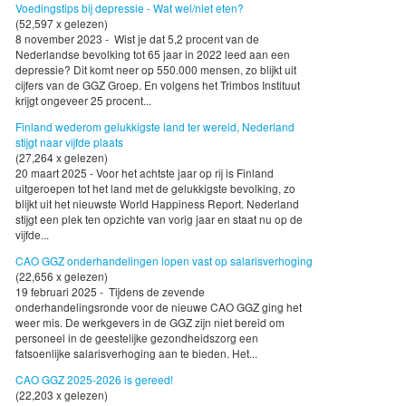
Voedingstips bij depressie - Wat wel/niet eten?
(52,597 x gelezen)
8 november 2023 - Wist je dat 5,2 procent van de
Nederlandse bevolking tot 65 jaar in 2022 leed aan een
depressie? Dit komt neer op 550.000 mensen, zo blijkt uit
cijfers van de GGZ Groep. En volgens het Trimbos Instituut
krijgt ongeveer 25 procent...
Finland wederom gelukkigste land ter wereld, Nederland
stijgt naar vijfde plaats
(27,264 x gelezen)
20 maart 2025 - Voor het achtste jaar op rij is Finland
uitgeroepen tot het land met de gelukkigste bevolking, zo
blijkt uit het nieuwste World Happiness Report. Nederland
stijgt een plek ten opzichte van vorig jaar en staat nu op de
vijfde...
CAO GGZ onderhandelingen lopen vast op salarisverhoging
(22,656 x gelezen)
19 februari 2025 - Tijdens de zevende
onderhandelingsronde voor de nieuwe CAO GGZ ging het
weer mis. De werkgevers in de GGZ zijn niet bereid om
personeel in de geestelijke gezondheidszorg een
fatsoenlijke salarisverhoging aan te bieden. Het...
CAO GGZ 2025-2026 is gereed!
(22,203 x gelezen)