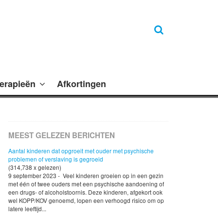
erapieën
Afkortingen
MEEST GELEZEN BERICHTEN
Aantal kinderen dat opgroeit met ouder met psychische
problemen of verslaving is gegroeid
(314,738 x gelezen)
9 september 2023 - Veel kinderen groeien op in een gezin
met één of twee ouders met een psychische aandoening of
een drugs- of alcoholstoornis. Deze kinderen, afgekort ook
wel KOPP/KOV genoemd, lopen een verhoogd risico om op
latere leeftijd...