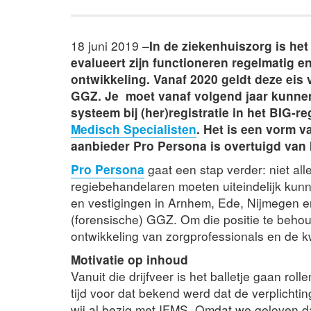
18 juni 2019 –
In de ziekenhuiszorg is he
evalueert zijn functioneren regelmatig e
ontwikkeling. Vanaf 2020 geldt deze eis 
GGZ. Je moet vanaf volgend jaar kunnen
systeem bij (her)registratie in het BIG-r
Medisch Specialisten
. Het is een vorm 
aanbieder Pro Persona is overtuigd van I
Pro Persona
gaat een stap verder: niet all
regiebehandelaren moeten uiteindelijk ku
en vestigingen in Arnhem, Ede, Nijmegen en
(forensische) GGZ. Om die positie te behoud
ontwikkeling van zorgprofessionals en de kw
Motivatie op inhoud
Vanuit die drijfveer is het balletje gaan ro
tijd voor dat bekend werd dat de verplichti
wij al bezig met IFMS. Omdat we geloven 