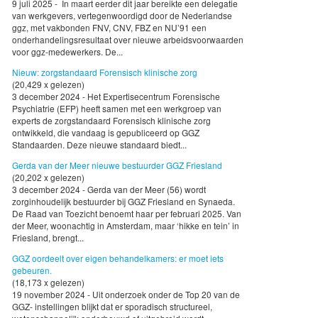
9 juli 2025 - In maart eerder dit jaar bereikte een delegatie
van werkgevers, vertegenwoordigd door de Nederlandse
ggz, met vakbonden FNV, CNV, FBZ en NU’91 een
onderhandelingsresultaat over nieuwe arbeidsvoorwaarden
voor ggz-medewerkers. De...
Nieuw: zorgstandaard Forensisch klinische zorg
(20,429 x gelezen)
3 december 2024 - Het Expertisecentrum Forensische
Psychiatrie (EFP) heeft samen met een werkgroep van
experts de zorgstandaard Forensisch klinische zorg
ontwikkeld, die vandaag is gepubliceerd op GGZ
Standaarden. Deze nieuwe standaard biedt...
Gerda van der Meer nieuwe bestuurder GGZ Friesland
(20,202 x gelezen)
3 december 2024 - Gerda van der Meer (56) wordt
zorginhoudelijk bestuurder bij GGZ Friesland en Synaeda.
De Raad van Toezicht benoemt haar per februari 2025. Van
der Meer, woonachtig in Amsterdam, maar ‘hikke en tein’ in
Friesland, brengt...
GGZ oordeelt over eigen behandelkamers: er moet iets
gebeuren.
(18,173 x gelezen)
19 november 2024 - Uit onderzoek onder de Top 20 van de
GGZ- instellingen blijkt dat er sporadisch structureel,