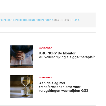
MFS
,
PEER-RO-PEER COACHING
,
PRO PERSONA
. SLA DE LINK OP
LINK
.
ALGEMEEN
KRO NCRV De Monitor:
duiveluitdrijving als ggz-therapie?
ALGEMEEN
Aan de slag met
transfermechanisme voor
terugdringen wachttijden GGZ