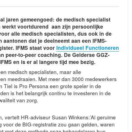
t al jaren gemeengoed: de medisch specialist
n werkt voortdurend aan zijn persoonlijke
voor alle medisch specialisten, dus ook in de
 aantonen dat je deelneemt aan een IFMS-
egister. IFMS staat voor
Individueel Functioneren
van peer-to-peer coaching. De Gelderse GGZ-
FMS en is er al langere tijd mee bezig.
een medisch specialisten, maar alle
nnen meedraaien. Met meer dan 3000 medewerkers
 Tiel is Pro Persona een grote speler in de
en is het belangrijk continu te investeren in de
aliteit van zorg.
llen, vertelt HR-adviseur Susan Winkens:’Al geruime
ng voor de BIG-registratie zou gaan gelden, waren
dat met deze methode onze behandelaren hun