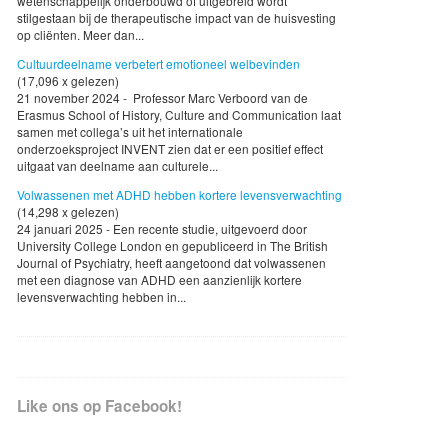
wetenschappelijk onderbouwd of uitgebreid wordt
stilgestaan bij de therapeutische impact van de huisvesting
op cliënten. Meer dan...
Cultuurdeelname verbetert emotioneel welbevinden
(17,096 x gelezen)
21 november 2024 - Professor Marc Verboord van de
Erasmus School of History, Culture and Communication laat
samen met collega’s uit het internationale
onderzoeksproject INVENT zien dat er een positief effect
uitgaat van deelname aan culturele...
Volwassenen met ADHD hebben kortere levensverwachting
(14,298 x gelezen)
24 januari 2025 - Een recente studie, uitgevoerd door
University College London en gepubliceerd in The British
Journal of Psychiatry, heeft aangetoond dat volwassenen
met een diagnose van ADHD een aanzienlijk kortere
levensverwachting hebben in...
Like ons op Facebook!