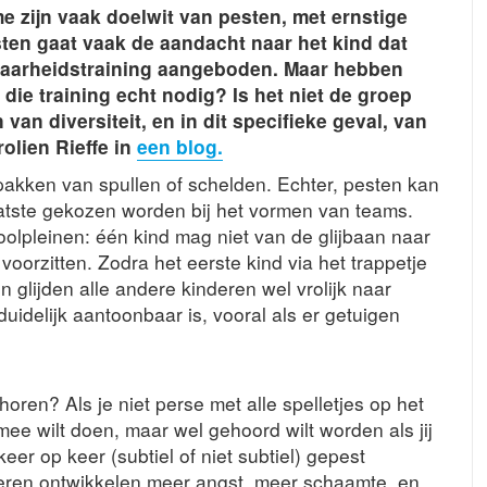
e zijn vaak doelwit van pesten, met ernstige
ten gaat vaak de aandacht naar het kind dat
baarheidstraining aangeboden. Maar hebben
ie training echt nodig? Is het niet de groep
van diversiteit, en in dit specifieke geval, van
olien Rieffe in
een blog.
pakken van spullen of schelden. Echter, pesten kan
s laatste gekozen worden bij het vormen van teams.
oolpleinen: één kind mag niet van de glijbaan naar
 voorzitten. Zodra het eerste kind via het trappetje
n glijden alle andere kinderen wel vrolijk naar
idelijk aantoonbaar is, vooral als er getuigen
horen? Als je niet perse met alle spelletjes op het
 mee wilt doen, maar wel gehoord wilt worden als jij
r op keer (subtiel of niet subtiel) gepest
geren ontwikkelen meer angst, meer schaamte, en