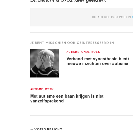
DIT ARTIKEL IS GEPOST IN
JE BENT MISSCHIEN OOK GEÏNTERESSEERD IN
AUTISME
,
ONDERZOEK
Verband met synesthesie biedt
nieuwe inzichten over autisme
AUTISME
,
WERK
Met autisme een baan krijgen is niet
vanzelfsprekend
Bericht
VORIG BERICHT