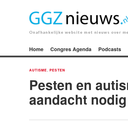
Ga
naar
de
inhoud.
Onafhankelijke website met nieuws over m
Home
Congres Agenda
Podcasts
AUTISME
,
PESTEN
Pesten en auti
aandacht nodig