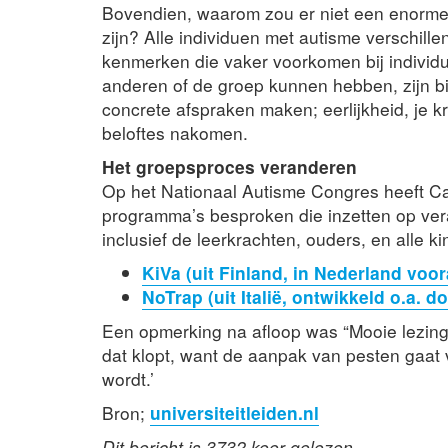
Bovendien, waarom zou er niet een enorme 
zijn? Alle individuen met autisme verschille
kenmerken die vaker voorkomen bij individue
anderen of de groep kunnen hebben, zijn bi
concrete afspraken maken; eerlijkheid, je kri
beloftes nakomen.
Het groepsproces veranderen
Op het Nationaal Autisme Congres heeft Car
programma’s besproken die inzetten op ve
inclusief de leerkrachten, ouders, en alle ki
KiVa (uit Finland, in Nederland voo
NoTrap (uit Italië, ontwikkeld o.a. d
Een opmerking na afloop was “Mooie lezing
dat klopt, want de aanpak van pesten gaat 
wordt.’
Bron;
universiteitleiden.nl
Dit bericht is 3732 keer gelezen.