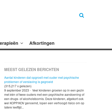
erapieën
Afkortingen
MEEST GELEZEN BERICHTEN
Aantal kinderen dat opgroeit met ouder met psychische
problemen of verslaving is gegroeid
(315,217 x gelezen)
9 september 2023 - Veel kinderen groeien op in een gezin
met één of twee ouders met een psychische aandoening of
een drugs- of alcoholstoornis. Deze kinderen, afgekort ook
wel KOPP/KOV genoemd, lopen een verhoogd risico om op
latere leeftijd...