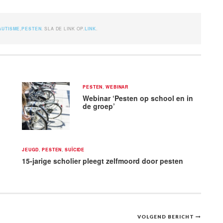
AUTISME
,
PESTEN
. SLA DE LINK OP.
LINK
.
PESTEN
,
WEBINAR
Webinar ‘Pesten op school en in
de groep’
JEUGD
,
PESTEN
,
SUÏCIDE
15-jarige scholier pleegt zelfmoord door pesten
VOLGEND BERICHT