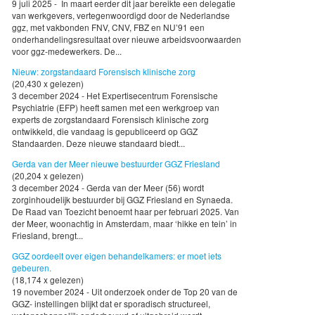
9 juli 2025 - In maart eerder dit jaar bereikte een delegatie
van werkgevers, vertegenwoordigd door de Nederlandse
ggz, met vakbonden FNV, CNV, FBZ en NU’91 een
onderhandelingsresultaat over nieuwe arbeidsvoorwaarden
voor ggz-medewerkers. De...
Nieuw: zorgstandaard Forensisch klinische zorg
(20,430 x gelezen)
3 december 2024 - Het Expertisecentrum Forensische
Psychiatrie (EFP) heeft samen met een werkgroep van
experts de zorgstandaard Forensisch klinische zorg
ontwikkeld, die vandaag is gepubliceerd op GGZ
Standaarden. Deze nieuwe standaard biedt...
Gerda van der Meer nieuwe bestuurder GGZ Friesland
(20,204 x gelezen)
3 december 2024 - Gerda van der Meer (56) wordt
zorginhoudelijk bestuurder bij GGZ Friesland en Synaeda.
De Raad van Toezicht benoemt haar per februari 2025. Van
der Meer, woonachtig in Amsterdam, maar ‘hikke en tein’ in
Friesland, brengt...
GGZ oordeelt over eigen behandelkamers: er moet iets
gebeuren.
(18,174 x gelezen)
19 november 2024 - Uit onderzoek onder de Top 20 van de
GGZ- instellingen blijkt dat er sporadisch structureel,