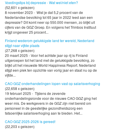
Voedingstips bij depressie - Wat wel/niet eten?
(52,601 x gelezen)
8 november 2023 - Wist je dat 5,2 procent van de
Nederlandse bevolking tot 65 jaar in 2022 leed aan een
depressie? Dit komt neer op 550.000 mensen, zo blijkt uit
cijfers van de GGZ Groep. En volgens het Trimbos Instituut
krijgt ongeveer 25 procent...
Finland wederom gelukkigste land ter wereld, Nederland
stijgt naar vijfde plaats
(27,268 x gelezen)
20 maart 2025 - Voor het achtste jaar op rij is Finland
uitgeroepen tot het land met de gelukkigste bevolking, zo
blijkt uit het nieuwste World Happiness Report. Nederland
stijgt een plek ten opzichte van vorig jaar en staat nu op de
vijfde...
CAO GGZ onderhandelingen lopen vast op salarisverhoging
(22,658 x gelezen)
19 februari 2025 - Tijdens de zevende
onderhandelingsronde voor de nieuwe CAO GGZ ging het
weer mis. De werkgevers in de GGZ zijn niet bereid om
personeel in de geestelijke gezondheidszorg een
fatsoenlijke salarisverhoging aan te bieden. Het...
CAO GGZ 2025-2026 is gereed!
(22,203 x gelezen)