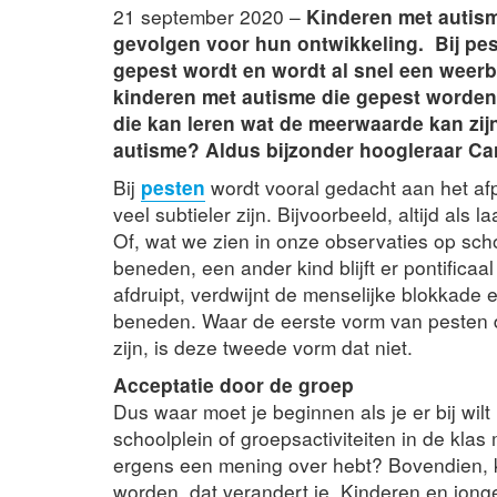
21 september 2020 –
Kinderen met autism
gevolgen voor hun ontwikkeling. Bij pes
gepest wordt en wordt al snel een weer
kinderen met autisme die gepest worden d
die kan leren wat de meerwaarde kan zijn 
autisme? Aldus bijzonder hoogleraar Car
Bij
pesten
wordt vooral gedacht aan het af
veel subtieler zijn. Bijvoorbeeld, altijd al
Of, wat we zien in onze observaties op sch
beneden, een ander kind blijft er pontificaal
afdruipt, verdwijnt de menselijke blokkade e
beneden. Waar de eerste vorm van pesten du
zijn, is deze tweede vorm dat niet.
Acceptatie door de groep
Dus waar moet je beginnen als je er bij wilt 
schoolplein of groepsactiviteiten in de klas
ergens een mening over hebt? Bovendien, kee
worden, dat verandert je. Kinderen en jon