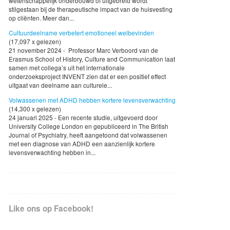
wetenschappelijk onderbouwd of uitgebreid wordt
stilgestaan bij de therapeutische impact van de huisvesting
op cliënten. Meer dan...
Cultuurdeelname verbetert emotioneel welbevinden
(17,097 x gelezen)
21 november 2024 - Professor Marc Verboord van de
Erasmus School of History, Culture and Communication laat
samen met collega’s uit het internationale
onderzoeksproject INVENT zien dat er een positief effect
uitgaat van deelname aan culturele...
Volwassenen met ADHD hebben kortere levensverwachting
(14,300 x gelezen)
24 januari 2025 - Een recente studie, uitgevoerd door
University College London en gepubliceerd in The British
Journal of Psychiatry, heeft aangetoond dat volwassenen
met een diagnose van ADHD een aanzienlijk kortere
levensverwachting hebben in...
Like ons op Facebook!