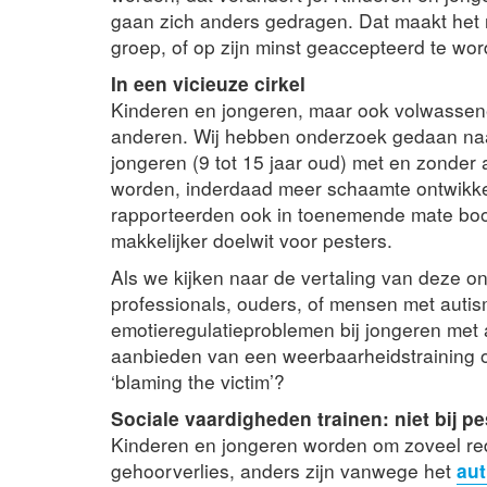
gaan zich anders gedragen. Dat maakt het
groep, of op zijn minst geaccepteerd te wor
In een vicieuze cirkel
Kinderen en jongeren, maar ook volwassen
anderen. Wij hebben onderzoek gedaan naa
jongeren (9 tot 15 jaar oud) met en zonder
worden, inderdaad meer schaamte ontwikkel
rapporteerden ook in toenemende mate boo
makkelijker doelwit voor pesters.
Als we kijken naar de vertaling van deze o
professionals, ouders, of mensen met auti
emotieregulatieproblemen bij jongeren met
aanbieden van een weerbaarheidstraining of
‘blaming the victim’?
Sociale vaardigheden trainen: niet bij p
Kinderen en jongeren worden om zoveel rede
gehoorverlies, anders zijn vanwege het
au