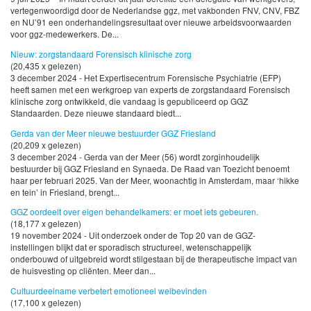
vertegenwoordigd door de Nederlandse ggz, met vakbonden FNV, CNV, FBZ
en NU’91 een onderhandelingsresultaat over nieuwe arbeidsvoorwaarden
voor ggz-medewerkers. De...
Nieuw: zorgstandaard Forensisch klinische zorg
(20,435 x gelezen)
3 december 2024 - Het Expertisecentrum Forensische Psychiatrie (EFP)
heeft samen met een werkgroep van experts de zorgstandaard Forensisch
klinische zorg ontwikkeld, die vandaag is gepubliceerd op GGZ
Standaarden. Deze nieuwe standaard biedt...
Gerda van der Meer nieuwe bestuurder GGZ Friesland
(20,209 x gelezen)
3 december 2024 - Gerda van der Meer (56) wordt zorginhoudelijk
bestuurder bij GGZ Friesland en Synaeda. De Raad van Toezicht benoemt
haar per februari 2025. Van der Meer, woonachtig in Amsterdam, maar ‘hikke
en tein’ in Friesland, brengt...
GGZ oordeelt over eigen behandelkamers: er moet iets gebeuren.
(18,177 x gelezen)
19 november 2024 - Uit onderzoek onder de Top 20 van de GGZ-
instellingen blijkt dat er sporadisch structureel, wetenschappelijk
onderbouwd of uitgebreid wordt stilgestaan bij de therapeutische impact van
de huisvesting op cliënten. Meer dan...
Cultuurdeelname verbetert emotioneel welbevinden
(17,100 x gelezen)