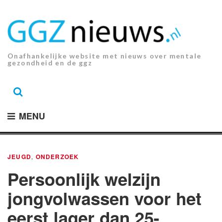
Ga
naar
de
inhoud.
Onafhankelijke website met nieuws over mentale
gezondheid en de ggz
MENU
JEUGD
,
ONDERZOEK
Persoonlijk welzijn
jongvolwassen voor het
eerst lager dan 25-