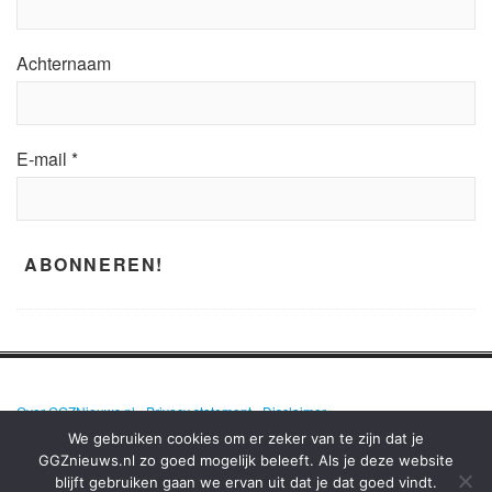
Achternaam
E-mail
*
Over GGZNieuws.nl
•
Privacy statement
•
Disclaimer
We gebruiken cookies om er zeker van te zijn dat je
GGZnieuws.nl zo goed mogelijk beleeft. Als je deze website
blijft gebruiken gaan we ervan uit dat je dat goed vindt.