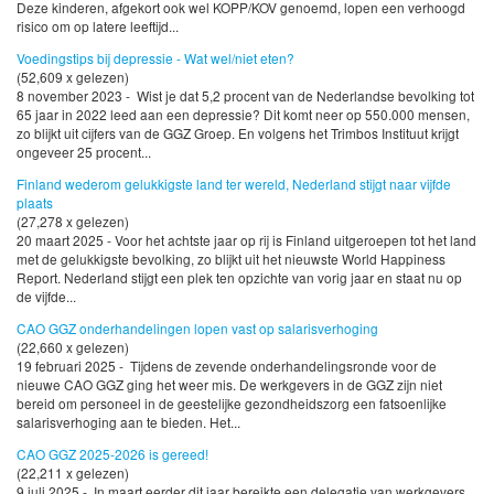
Deze kinderen, afgekort ook wel KOPP/KOV genoemd, lopen een verhoogd
risico om op latere leeftijd...
Voedingstips bij depressie - Wat wel/niet eten?
(52,609 x gelezen)
8 november 2023 - Wist je dat 5,2 procent van de Nederlandse bevolking tot
65 jaar in 2022 leed aan een depressie? Dit komt neer op 550.000 mensen,
zo blijkt uit cijfers van de GGZ Groep. En volgens het Trimbos Instituut krijgt
ongeveer 25 procent...
Finland wederom gelukkigste land ter wereld, Nederland stijgt naar vijfde
plaats
(27,278 x gelezen)
20 maart 2025 - Voor het achtste jaar op rij is Finland uitgeroepen tot het land
met de gelukkigste bevolking, zo blijkt uit het nieuwste World Happiness
Report. Nederland stijgt een plek ten opzichte van vorig jaar en staat nu op
de vijfde...
CAO GGZ onderhandelingen lopen vast op salarisverhoging
(22,660 x gelezen)
19 februari 2025 - Tijdens de zevende onderhandelingsronde voor de
nieuwe CAO GGZ ging het weer mis. De werkgevers in de GGZ zijn niet
bereid om personeel in de geestelijke gezondheidszorg een fatsoenlijke
salarisverhoging aan te bieden. Het...
CAO GGZ 2025-2026 is gereed!
(22,211 x gelezen)
9 juli 2025 - In maart eerder dit jaar bereikte een delegatie van werkgevers,