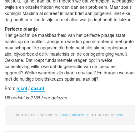
niet lukt, ligt het aan jou en moeten we dat verhelpen. Alledaagse
twijfels en onzekerheden worden dan een probleem. Maar zoals
koningin Máxima al schreef in haar brief aan jongeren: niet elke
dag hoeft een tien te zijn en niet alles wat je doet hoeft te lukken.’
Perfecte plaatje
‘Het geloof in de maakbaarheid van het perfecte plaatje staat
haaks op de realiteit. Jongeren worden geconfronteerd met grote
maatschappelijke opgaven die helemaal niet simpel oplosbaar
zijn, bijvoorbeeld de klimaatcrisis en de oorlogsdreiging vanuit
Oekraïne. Dat roept fundamentele vragen op: In welke
samenleving willen we dat de generatie van de toekomst
opgroeit? Welke waarden zijn daarin cruciaal? En dragen we daar
met de huidige beleidskeuzes optimaal aan bij?’
Bron:
nji.nl
/
cbs.nl
Dit bericht is 2135 keer gelezen.
DIT ARTIKEL IS GEPOST IN
JEUGD
,
ONDERZOEK
. SLA DE LINK OP.
LINK
.