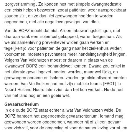
‘zorgverlamming’. Ze konden niet met simpele dwangmedicatie
een crisis helpen bezweren, zodat patiënten weer aanspreekbaar
zouden zijn, en ze dus niet gedwongen hoefden te worden
opgenomen, met alle negatieve gevolgen van dien.
Van de BOPZ mocht dat niet. Alleen Inbewaringstellingen, met
daaraan vaak een isoleercel gekoppeld, waren toegestaan. Als
we als samenleving preventiever wilden gaan werken en
tegelijkertijd voor patiënten de gang naar het ziekenhuis wilden
voorkomen, moesten psychiaters meer handelingsvrijheid krijgen.
Volgens Van Veldhuizen moest er daarom in plaats van de
‘dwangwet’ BOPZ een ‘behandelwet’ komen. Dwang zou enkel in
het uiterste geval ingezet moeten worden, maar wel tijdig, en
gedwongen opname en isoleren zouden geminimaliseerd moeten
worden. Van Veldhuizen had met zijn mobiele teams (FACT) in
Noord-Holland-Noord laten zien dan het kon werken. Nu de rest
van het land nog en een goeie wet.
Gevaarscriterium
In die oude BOPZ staat echter al wat Van Veldhuizen wilde. De
BOPZ hanteert het zogenoemde gevaarscriterium. Iemand mag
gedwongen worden opgenomen, wanneer hij of zij een gevaar
voor zichzelf, voor de omgeving of voor de samenleving vormt, en