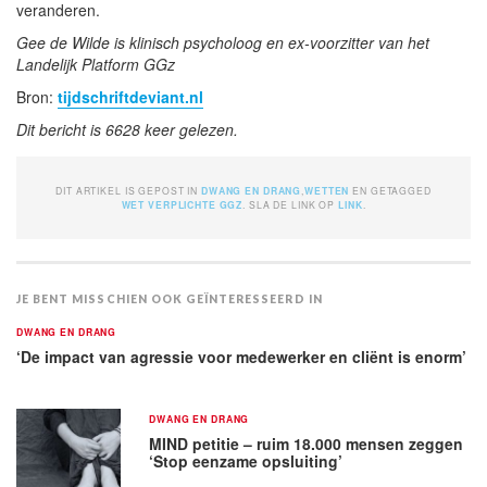
veranderen.
Gee de Wilde is klinisch psycholoog en ex-voorzitter van het
Landelijk Platform GGz
Bron:
tijdschriftdeviant.nl
Dit bericht is 6628 keer gelezen.
DIT ARTIKEL IS GEPOST IN
DWANG EN DRANG
,
WETTEN
EN GETAGGED
WET VERPLICHTE GGZ
. SLA DE LINK OP
LINK
.
JE BENT MISSCHIEN OOK GEÏNTERESSEERD IN
DWANG EN DRANG
‘De impact van agressie voor medewerker en cliënt is enorm’
DWANG EN DRANG
MIND petitie – ruim 18.000 mensen zeggen
‘Stop eenzame opsluiting’