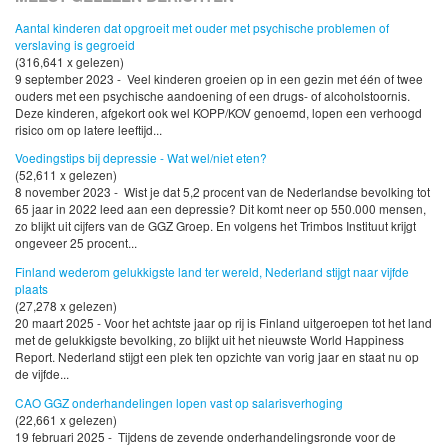
Aantal kinderen dat opgroeit met ouder met psychische problemen of
verslaving is gegroeid
(316,641 x gelezen)
9 september 2023 - Veel kinderen groeien op in een gezin met één of twee
ouders met een psychische aandoening of een drugs- of alcoholstoornis.
Deze kinderen, afgekort ook wel KOPP/KOV genoemd, lopen een verhoogd
risico om op latere leeftijd...
Voedingstips bij depressie - Wat wel/niet eten?
(52,611 x gelezen)
8 november 2023 - Wist je dat 5,2 procent van de Nederlandse bevolking tot
65 jaar in 2022 leed aan een depressie? Dit komt neer op 550.000 mensen,
zo blijkt uit cijfers van de GGZ Groep. En volgens het Trimbos Instituut krijgt
ongeveer 25 procent...
Finland wederom gelukkigste land ter wereld, Nederland stijgt naar vijfde
plaats
(27,278 x gelezen)
20 maart 2025 - Voor het achtste jaar op rij is Finland uitgeroepen tot het land
met de gelukkigste bevolking, zo blijkt uit het nieuwste World Happiness
Report. Nederland stijgt een plek ten opzichte van vorig jaar en staat nu op
de vijfde...
CAO GGZ onderhandelingen lopen vast op salarisverhoging
(22,661 x gelezen)
19 februari 2025 - Tijdens de zevende onderhandelingsronde voor de