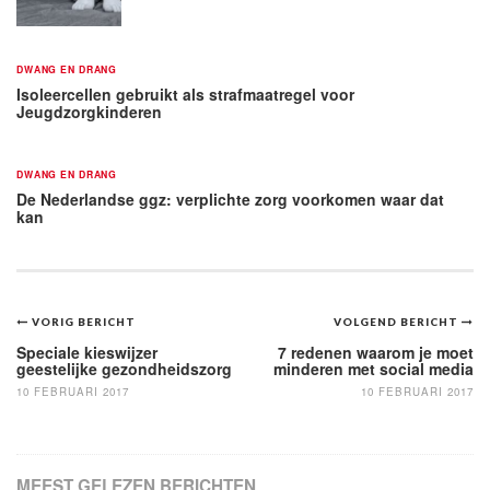
DWANG EN DRANG
Isoleercellen gebruikt als strafmaatregel voor
Jeugdzorgkinderen
DWANG EN DRANG
De Nederlandse ggz: verplichte zorg voorkomen waar dat
kan
Bericht
VORIG BERICHT
VOLGEND BERICHT
navigatie
Speciale kieswijzer
7 redenen waarom je moet
geestelijke gezondheidszorg
minderen met social media
10 FEBRUARI 2017
10 FEBRUARI 2017
MEEST GELEZEN BERICHTEN