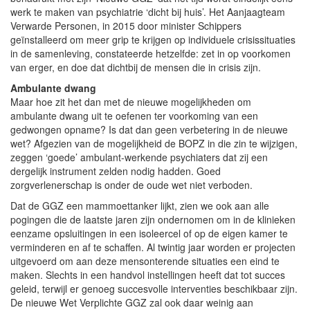
werk te maken van psychiatrie ‘dicht bij huis’. Het Aanjaagteam
Verwarde Personen, in 2015 door minister Schippers
geïnstalleerd om meer grip te krijgen op individuele crisissituaties
in de samenleving, constateerde hetzelfde: zet in op voorkomen
van erger, en doe dat dichtbij de mensen die in crisis zijn.
Ambulante dwang
Maar hoe zit het dan met de nieuwe mogelijkheden om
ambulante dwang uit te oefenen ter voorkoming van een
gedwongen opname? Is dat dan geen verbetering in de nieuwe
wet? Afgezien van de mogelijkheid de BOPZ in die zin te wijzigen,
zeggen ‘goede’ ambulant-werkende psychiaters dat zij een
dergelijk instrument zelden nodig hadden. Goed
zorgverlenerschap is onder de oude wet niet verboden.
Dat de GGZ een mammoettanker lijkt, zien we ook aan alle
pogingen die de laatste jaren zijn ondernomen om in de klinieken
eenzame opsluitingen in een isoleercel of op de eigen kamer te
verminderen en af te schaffen. Al twintig jaar worden er projecten
uitgevoerd om aan deze mensonterende situaties een eind te
maken. Slechts in een handvol instellingen heeft dat tot succes
geleid, terwijl er genoeg succesvolle interventies beschikbaar zijn.
De nieuwe Wet Verplichte GGZ zal ook daar weinig aan