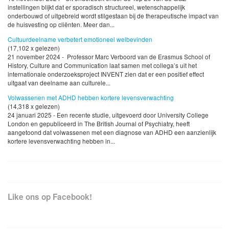
instellingen blijkt dat er sporadisch structureel, wetenschappelijk
onderbouwd of uitgebreid wordt stilgestaan bij de therapeutische impact van
de huisvesting op cliënten. Meer dan...
Cultuurdeelname verbetert emotioneel welbevinden
(17,102 x gelezen)
21 november 2024 - Professor Marc Verboord van de Erasmus School of
History, Culture and Communication laat samen met collega’s uit het
internationale onderzoeksproject INVENT zien dat er een positief effect
uitgaat van deelname aan culturele...
Volwassenen met ADHD hebben kortere levensverwachting
(14,318 x gelezen)
24 januari 2025 - Een recente studie, uitgevoerd door University College
London en gepubliceerd in The British Journal of Psychiatry, heeft
aangetoond dat volwassenen met een diagnose van ADHD een aanzienlijk
kortere levensverwachting hebben in...
Like ons op Facebook!