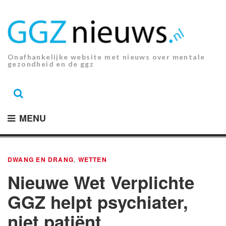
Ga
naar
de
inhoud.
Onafhankelijke website met nieuws over mentale
gezondheid en de ggz
MENU
DWANG EN DRANG
,
WETTEN
Nieuwe Wet Verplichte
GGZ helpt psychiater,
niet patiënt