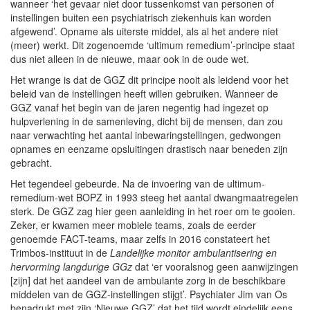
wanneer ‘het gevaar niet door tussenkomst van personen of
instellingen buiten een psychiatrisch ziekenhuis kan worden
afgewend’. Opname als uiterste middel, als al het andere niet
(meer) werkt. Dit zogenoemde ‘ultimum remedium’-principe staat
dus niet alleen in de nieuwe, maar ook in de oude wet.
Het wrange is dat de GGZ dit principe nooit als leidend voor het
beleid van de instellingen heeft willen gebruiken. Wanneer de
GGZ vanaf het begin van de jaren negentig had ingezet op
hulpverlening in de samenleving, dicht bij de mensen, dan zou
naar verwachting het aantal inbewaringstellingen, gedwongen
opnames en eenzame opsluitingen drastisch naar beneden zijn
gebracht.
Het tegendeel gebeurde. Na de invoering van de ultimum-
remedium-wet BOPZ in 1993 steeg het aantal dwangmaatregelen
sterk. De GGZ zag hier geen aanleiding in het roer om te gooien.
Zeker, er kwamen meer mobiele teams, zoals de eerder
genoemde FACT-teams, maar zelfs in 2016 constateert het
Trimbos-instituut in de
Landelijke monitor ambulantisering en
hervorming langdurige GGz
dat ‘er vooralsnog geen aanwijzingen
[zijn] dat het aandeel van de ambulante zorg in de beschikbare
middelen van de GGZ-instellingen stijgt’. Psychiater Jim van Os
benadrukt met zijn ‘Nieuwe GGZ’ dat het tijd wordt eindelijk eens