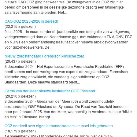
nieuwe CAO GGZ ging het weer mis. De werkgevers in de GGZ zijn niet
bereid om personeel in de geestelijke gezondheidszorg een fatsoenlijke
salarisverhoging aan te bieden. Het...
CAO GGZ 2025-2026 is gereed!
(22,215 x gelezen)
9 juli 2025 - In maart eerder dit jaar bereikte een delegatie van werkgevers,
vertegenwoordigd door de Nederlandse ggz, met vakbonden FNV, CNV, FBZ
en NU’91 een onderhandelingsresultaat over nieuwe arbeidsvoorwaarden
voor ggz-medewerkers. De...
Nieuw: zorgstandaard Forensisch klinische zorg
(20,437 x gelezen)
3 december 2024 - Het Expertisecentrum Forensische Psychiatrie (EFP)
heeft samen met een werkgroep van experts de zorgstandaard Forensisch
klinische zorg ontwikkeld, die vandaag is gepubliceerd op GGZ
Standaarden. Deze nieuwe standaard biedt...
Gerda van der Meer nieuwe bestuurder GGZ Friesland
(20,210 x gelezen)
3 december 2024 - Gerda van der Meer (56) wordt zorginhoudelijk
bestuurder bij GGZ Friesland en Synaeda. De Raad van Toezicht benoemt
haar per februari 2025. Van der Meer, woonachtig in Amsterdam, maar ‘hikke
en tein’ in Friesland, brengt...
GGZ oordeelt over eigen behandelkamers: er moet iets gebeuren.
(18,179 x gelezen)
19 november 2024 - Uit onderzoek onder de Top 20 van de GGZ-