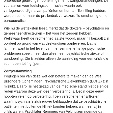
onterechte gedwongen opnemingen en dwangbehandelingen. De
voorstellen voor toetsingscommissies waarin ook
vertegenwoordigers van patiënten en hun familie zitting hadden,
werden echter naar de prullenbak verwezen. Te omslachtig en te
bureaucratisch.
Wie nu de wetteksten leest, merkt dat de dokters – psychiaters en
geneesheer-directeuren – het voor het zeggen hebben.
Weliswaar heeft de rechter het laatste woord, maar hij bepaalt zijn
oordeel op grond van wat deskundigen aanleveren. Dat is
jammer, want in het leven van mensen met ernstige psychische
problemen speelt meer dan alleen een psychiatrische ziekte of
aandoening. Die is zelden alleen de aanleiding voor een crisis die
zou nopen tot ingrijpen.
Zorgverlamming
Pogingen om van deze wet een betere te maken dan de Wet
Bijzondere Opnemingen Psychiatrische Ziekenhuizen (BOPZ) zijn
mislukt. Daarbij is het gezag van de medische stand niet de enige
reden waarom deze wet geen verbetering is. Begin deze eeuw
hoopten velen op verbetering. Toen verschenen er artikelen
waarin psychiaters zich erover beklaagden dat ze psychiatrische
patiënten niet buiten de kliniek konden helpen, wanneer zij in
crisis waren. Psychiater Remmers van Veldhuizen noemde dat