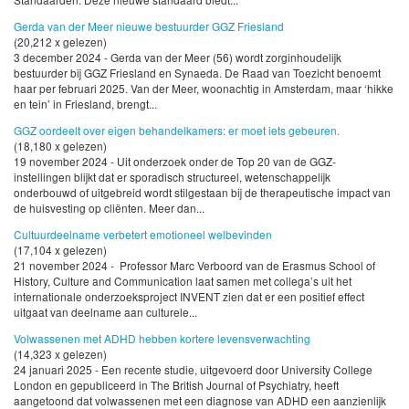
Gerda van der Meer nieuwe bestuurder GGZ Friesland
(20,212 x gelezen)
3 december 2024 - Gerda van der Meer (56) wordt zorginhoudelijk
bestuurder bij GGZ Friesland en Synaeda. De Raad van Toezicht benoemt
haar per februari 2025. Van der Meer, woonachtig in Amsterdam, maar ‘hikke
en tein’ in Friesland, brengt...
GGZ oordeelt over eigen behandelkamers: er moet iets gebeuren.
(18,180 x gelezen)
19 november 2024 - Uit onderzoek onder de Top 20 van de GGZ-
instellingen blijkt dat er sporadisch structureel, wetenschappelijk
onderbouwd of uitgebreid wordt stilgestaan bij de therapeutische impact van
de huisvesting op cliënten. Meer dan...
Cultuurdeelname verbetert emotioneel welbevinden
(17,104 x gelezen)
21 november 2024 - Professor Marc Verboord van de Erasmus School of
History, Culture and Communication laat samen met collega’s uit het
internationale onderzoeksproject INVENT zien dat er een positief effect
uitgaat van deelname aan culturele...
Volwassenen met ADHD hebben kortere levensverwachting
(14,323 x gelezen)
24 januari 2025 - Een recente studie, uitgevoerd door University College
London en gepubliceerd in The British Journal of Psychiatry, heeft
aangetoond dat volwassenen met een diagnose van ADHD een aanzienlijk