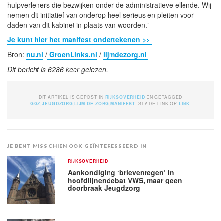
hulpverleners die bezwijken onder de administratieve ellende. Wij
nemen dit initiatief van onderop heel serieus en pleiten voor
daden van dit kabinet in plaats van woorden.”
Je kunt hier het manifest ondertekenen >>
Bron:
nu.nl
/
GroenLinks.nl
/
lijmdezorg.nl
Dit bericht is 6286 keer gelezen.
DIT ARTIKEL IS GEPOST IN
RIJKSOVERHEID
EN GETAGGED
GGZ
,
JEUGDZORG
,
LIJM DE ZORG
,
MANIFEST
. SLA DE LINK OP
LINK
.
JE BENT MISSCHIEN OOK GEÏNTERESSEERD IN
RIJKSOVERHEID
Aankondiging ‘brievenregen’ in
hoofdlijnendebat VWS, maar geen
doorbraak Jeugdzorg