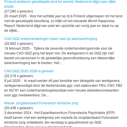
Finland wederom gelukkigste land ter wereld, Nederland stijgt naar vijfde
plaats
(27,280 x gelezen)
20 maart 2025 - Voor het achtste jaar op rij is Finland uitgeroepen tot het land
met de gelukkigste bevolking, zo blijkt uit het nieuwste World Happiness
Report. Nederland stijgt een plek ten opzichte van vorig jaar en staat nu op
de vijfde...
CAO GGZ onderhandelingen lopen vast op salarisverhoging
(22,662 x gelezen)
19 februari 2025 - Tijdens de zevende onderhandelingsronde voor de
nieuwe CAO GGZ ging het weer mis. De werkgevers in de GGZ zijn niet
bereid om personeel in de geestelijke gezondheidszorg een fatsoenlijke
salarisverhoging aan te bieden. Het...
CAO GGZ 2025-2026 is gereed!
(22,219 x gelezen)
9 juli 2025 - In maart eerder dit jaar bereikte een delegatie van werkgevers,
vertegenwoordigd door de Nederlandse ggz, met vakbonden FNV, CNV, FBZ
en NU’91 een onderhandelingsresultaat over nieuwe arbeidsvoorwaarden
voor ggz-medewerkers. De...
Nieuw: zorgstandaard Forensisch klinische zorg
(20,438 x gelezen)
3 december 2024 - Het Expertisecentrum Forensische Psychiatrie (EFP)
heeft samen met een werkgroep van experts de zorgstandaard Forensisch
klinische zorg ontwikkeld, die vandaag is gepubliceerd op GGZ
Standaarden. Deze nieuwe standaard biedt...