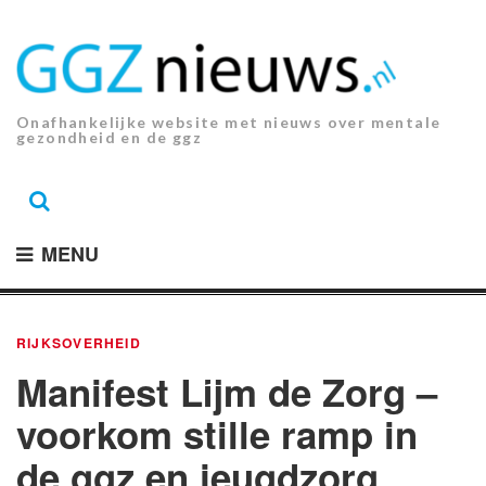
Ga
naar
de
inhoud.
Onafhankelijke website met nieuws over mentale
gezondheid en de ggz
MENU
RIJKSOVERHEID
Manifest Lijm de Zorg –
voorkom stille ramp in
de ggz en jeugdzorg