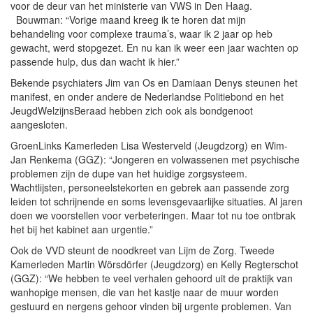
voor de deur van het ministerie van VWS in Den Haag.
Bouwman: “Vorige maand kreeg ik te horen dat mijn
behandeling voor complexe trauma’s, waar ik 2 jaar op heb
gewacht, werd stopgezet. En nu kan ik weer een jaar wachten op
passende hulp, dus dan wacht ik hier.”
Bekende psychiaters Jim van Os en Damiaan Denys steunen het
manifest, en onder andere de Nederlandse Politiebond en het
JeugdWelzijnsBeraad hebben zich ook als bondgenoot
aangesloten.
GroenLinks Kamerleden Lisa Westerveld (Jeugdzorg) en Wim-
Jan Renkema (GGZ): “Jongeren en volwassenen met psychische
problemen zijn de dupe van het huidige zorgsysteem.
Wachtlijsten, personeelstekorten en gebrek aan passende zorg
leiden tot schrijnende en soms levensgevaarlijke situaties. Al jaren
doen we voorstellen voor verbeteringen. Maar tot nu toe ontbrak
het bij het kabinet aan urgentie.”
Ook de VVD steunt de noodkreet van Lijm de Zorg. Tweede
Kamerleden Martin Wörsdörfer (Jeugdzorg) en Kelly Regterschot
(GGZ): “We hebben te veel verhalen gehoord uit de praktijk van
wanhopige mensen, die van het kastje naar de muur worden
gestuurd en nergens gehoor vinden bij urgente problemen. Van