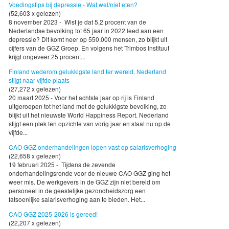
Voedingstips bij depressie - Wat wel/niet eten?
(52,603 x gelezen)
8 november 2023 - Wist je dat 5,2 procent van de
Nederlandse bevolking tot 65 jaar in 2022 leed aan een
depressie? Dit komt neer op 550.000 mensen, zo blijkt uit
cijfers van de GGZ Groep. En volgens het Trimbos Instituut
krijgt ongeveer 25 procent...
Finland wederom gelukkigste land ter wereld, Nederland
stijgt naar vijfde plaats
(27,272 x gelezen)
20 maart 2025 - Voor het achtste jaar op rij is Finland
uitgeroepen tot het land met de gelukkigste bevolking, zo
blijkt uit het nieuwste World Happiness Report. Nederland
stijgt een plek ten opzichte van vorig jaar en staat nu op de
vijfde...
CAO GGZ onderhandelingen lopen vast op salarisverhoging
(22,658 x gelezen)
19 februari 2025 - Tijdens de zevende
onderhandelingsronde voor de nieuwe CAO GGZ ging het
weer mis. De werkgevers in de GGZ zijn niet bereid om
personeel in de geestelijke gezondheidszorg een
fatsoenlijke salarisverhoging aan te bieden. Het...
CAO GGZ 2025-2026 is gereed!
(22,207 x gelezen)