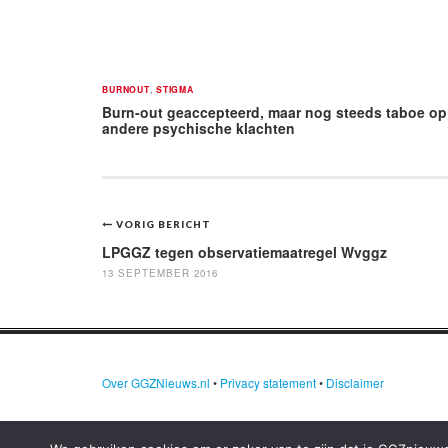
BURNOUT
,
STIGMA
Burn-out geaccepteerd, maar nog steeds taboe op
andere psychische klachten
Bericht
VORIG BERICHT
navigatie
LPGGZ tegen observatiemaatregel Wvggz
13 SEPTEMBER 2016
Over GGZNieuws.nl
•
Privacy statement
•
Disclaimer