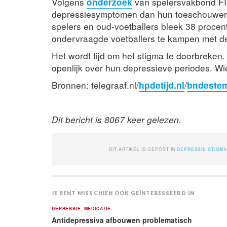
Volgens
onderzoek
van spelersvakbond FI
depressiesymptomen dan hun toeschouwers 
spelers en oud-voetballers bleek 38 procen
ondervraagde voetballers te kampen met d
Het wordt tijd om het stigma te doorbreken
openlijk over hun depressieve periodes. Wi
Bronnen: telegraaf.nl/
hpdetijd.nl
/
bndestem
Dit bericht is 8067 keer gelezen.
DIT ARTIKEL IS GEPOST IN
DEPRESSIE
,
STIGM
JE BENT MISSCHIEN OOK GEÏNTERESSEERD IN
DEPRESSIE
,
MEDICATIE
Antidepressiva afbouwen problematisch