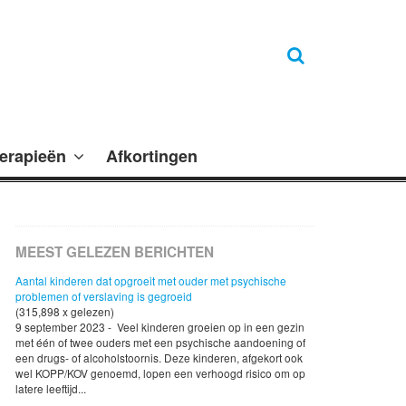
erapieën
Afkortingen
MEEST GELEZEN BERICHTEN
Aantal kinderen dat opgroeit met ouder met psychische
problemen of verslaving is gegroeid
(315,898 x gelezen)
9 september 2023 - Veel kinderen groeien op in een gezin
met één of twee ouders met een psychische aandoening of
een drugs- of alcoholstoornis. Deze kinderen, afgekort ook
wel KOPP/KOV genoemd, lopen een verhoogd risico om op
latere leeftijd...