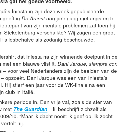
esta gaf het goede voorbeeld.
Andès Iniesta in zijn deze week gepubliceerde
a geeft in
De Artiest
aan jarenlang met angsten te
ieptepunt van zijn mentale problemen zat toen hij
n Stekelenburg verschalkte? Wij zagen een groot
zelf allesbehalve als zodanig beschouwde.
rshirt dat Iniesta na zijn winnende doelpunt in de
met een blauwe vilstift.
Dani Jarque, siempre con
o’s – voor veel Nederlanders zijn de beelden van de
r – opzoekt. Dani Jarque was een van Iniesta’s
 Hij stierf een jaar voor de WK-finale na een
 club in Italië.
nkere periode in. Een vrije val, zoals de ster van
ew met
The Guardian
.
Hij beschrijft zichzelf als
009/10. “Maar ik dacht nooit: ik geef op. Ik zocht
ertelt hij.