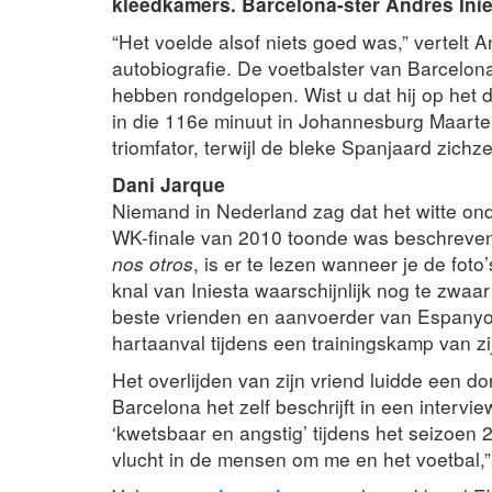
kleedkamers.
Barcelona-ster Andrès Ini
“Het voelde alsof niets goed was,” vertelt 
autobiografie. De voetbalster van Barcelon
hebben rondgelopen. Wist u dat hij op het d
in die 116e minuut in Johannesburg Maarte
triomfator, terwijl de bleke Spanjaard zich
Dani Jarque
Niemand in Nederland zag dat het witte onde
WK-finale van 2010 toonde was beschreven 
nos otros
, is er te lezen wanneer je de fot
knal van Iniesta waarschijnlijk nog te zwaa
beste vrienden en aanvoerder van Espanyol.
hartaanval tijdens een trainingskamp van zijn
Het overlijden van zijn vriend luidde een do
Barcelona het zelf beschrijft in een intervi
‘kwetsbaar en angstig’ tijdens het seizoen 2
vlucht in de mensen om me en het voetbal,” v