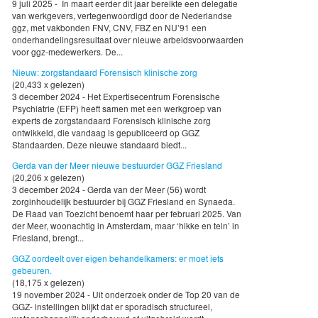
9 juli 2025 - In maart eerder dit jaar bereikte een delegatie
van werkgevers, vertegenwoordigd door de Nederlandse
ggz, met vakbonden FNV, CNV, FBZ en NU’91 een
onderhandelingsresultaat over nieuwe arbeidsvoorwaarden
voor ggz-medewerkers. De...
Nieuw: zorgstandaard Forensisch klinische zorg
(20,433 x gelezen)
3 december 2024 - Het Expertisecentrum Forensische
Psychiatrie (EFP) heeft samen met een werkgroep van
experts de zorgstandaard Forensisch klinische zorg
ontwikkeld, die vandaag is gepubliceerd op GGZ
Standaarden. Deze nieuwe standaard biedt...
Gerda van der Meer nieuwe bestuurder GGZ Friesland
(20,206 x gelezen)
3 december 2024 - Gerda van der Meer (56) wordt
zorginhoudelijk bestuurder bij GGZ Friesland en Synaeda.
De Raad van Toezicht benoemt haar per februari 2025. Van
der Meer, woonachtig in Amsterdam, maar ‘hikke en tein’ in
Friesland, brengt...
GGZ oordeelt over eigen behandelkamers: er moet iets
gebeuren.
(18,175 x gelezen)
19 november 2024 - Uit onderzoek onder de Top 20 van de
GGZ- instellingen blijkt dat er sporadisch structureel,