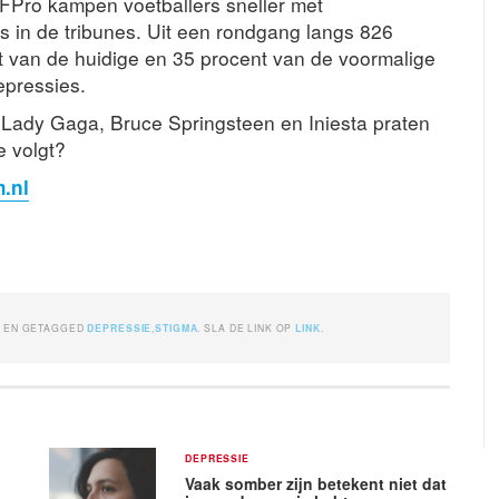
FPro kampen voetballers sneller met
in de tribunes. Uit een rondgang langs 826
t van de huidige en 35 procent van de voormalige
epressies.
. Lady Gaga, Bruce Springsteen en Iniesta praten
e volgt?
.nl
A
EN GETAGGED
DEPRESSIE
,
STIGMA
. SLA DE LINK OP
LINK
.
DEPRESSIE
Vaak somber zijn betekent niet dat