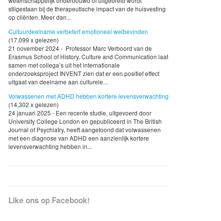
wetenschappelijk onderbouwd of uitgebreid wordt
stilgestaan bij de therapeutische impact van de huisvesting
op cliënten. Meer dan...
Cultuurdeelname verbetert emotioneel welbevinden
(17,099 x gelezen)
21 november 2024 - Professor Marc Verboord van de
Erasmus School of History, Culture and Communication laat
samen met collega’s uit het internationale
onderzoeksproject INVENT zien dat er een positief effect
uitgaat van deelname aan culturele...
Volwassenen met ADHD hebben kortere levensverwachting
(14,302 x gelezen)
24 januari 2025 - Een recente studie, uitgevoerd door
University College London en gepubliceerd in The British
Journal of Psychiatry, heeft aangetoond dat volwassenen
met een diagnose van ADHD een aanzienlijk kortere
levensverwachting hebben in...
Like ons op Facebook!