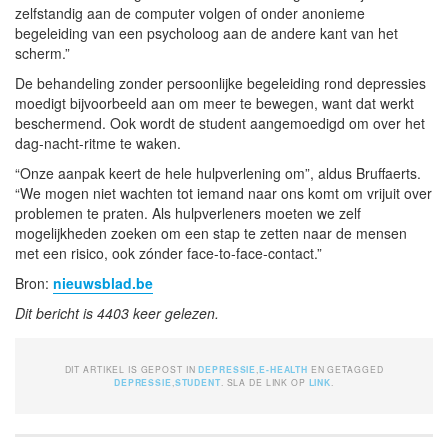
zelfstandig aan de computer volgen of onder anonieme
begeleiding van een psycholoog aan de andere kant van het
scherm.”
De behandeling zonder persoonlijke ­begeleiding rond depressies
moedigt bijvoorbeeld aan om meer te bewegen, want dat werkt
beschermend. Ook wordt de student aangemoedigd om over het
dag-nacht-ritme te waken.
“Onze aanpak keert de hele hulpverlening om”, aldus Bruffaerts.
“We mogen niet wachten tot iemand naar ons komt om vrijuit over
problemen te praten. Als hulpver­leners moeten we zelf
mogelijkheden zoeken om een stap te zetten naar de mensen
met een risico, ook zónder face-to-face-contact.”
Bron:
nieuwsblad.be
Dit bericht is 4403 keer gelezen.
DIT ARTIKEL IS GEPOST IN
DEPRESSIE
,
E-HEALTH
EN GETAGGED
DEPRESSIE
,
STUDENT
. SLA DE LINK OP
LINK
.