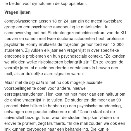
te bieden vóór symptomen de kop op­steken.
Vragenlijsten
Jongvolwassenen tussen 18 en 24 jaar zijn de meest kwetsbare
groep om een psychische ­aandoening te ontwikkelen. In
samenwerking met het Studenten­­gezondheidscentrum van de KU
Leuven en samen met twee doctoraatsstudenten heeft professor
psychiatrie Ronny Bruf­faerts de trajecten gemonitord van 12.000
studenten. Zij vulden elk jaar een vragenlijst in over specifieke
emotionele problemen en hun psycho­sociale context. “Zo konden
we afleiden welke ­risico­factoren belangrijk zijn.” En zo kregen de
voorbije jaren al enkele honderden eerstejaars in Leuven een
mail, als er duidelijke alarmsignalen waren.
Maar met de
big data
is het nu ook mogelijk accurate
voorspellingen te doen voor andere, nieuwe
eerstejaarsstudenten. Hen kost het niet meer dan een halfuur om
de online ­vragenlijst in te vullen. De studenten die meer dan 90
procent risico blijken te hebben op een psychische aandoening,
ontvangen een geautomatiseerde mail. “Daarin staat dat de
universiteit bezorgd is en waar de student hulp kan vinden om
erover te praten”, zegt Bruffaerts. “In die mail zouden we ook een
link kunnen toevoegen naar een behandeling. Die kun je