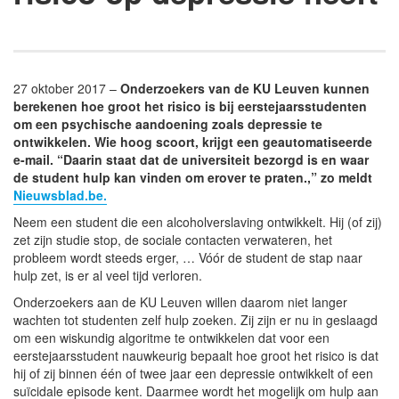
27 oktober 2017 –
Onderzoekers van de KU Leuven kunnen
berekenen hoe groot het risico is bij ­eerstejaarsstudenten
om een psychische aandoening zoals depressie te
ontwikkelen. Wie hoog scoort, krijgt een ­geautomatiseerde
e-mail. “Daarin staat dat de universiteit bezorgd is en waar
de student hulp kan vinden om erover te praten.,” zo meldt
Nieuwsblad.be.
Neem een student die een ­alcoholverslaving ontwikkelt. Hij (of zij)
zet zijn studie stop, de sociale contacten verwateren, het
probleem wordt steeds erger, … Vóór de student de stap naar
hulp zet, is er al veel tijd verloren.
Onderzoekers aan de KU Leuven willen daarom niet langer
wachten tot studenten zelf hulp zoeken. Zij zijn er nu in geslaagd
om een wiskundig algoritme te ontwikkelen dat voor een
eerstejaars­student nauwkeurig bepaalt hoe groot het ­risico is dat
hij of zij binnen één of twee jaar een depressie ontwikkelt of een
suïcidale episode kent. Daarmee wordt het mogelijk om hulp aan