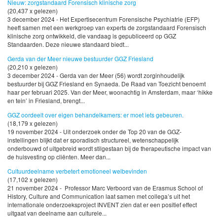
Nieuw: zorgstandaard Forensisch klinische zorg
(20,437 x gelezen)
3 december 2024 - Het Expertisecentrum Forensische Psychiatrie (EFP)
heeft samen met een werkgroep van experts de zorgstandaard Forensisch
klinische zorg ontwikkeld, die vandaag is gepubliceerd op GGZ
Standaarden. Deze nieuwe standaard biedt...
Gerda van der Meer nieuwe bestuurder GGZ Friesland
(20,210 x gelezen)
3 december 2024 - Gerda van der Meer (56) wordt zorginhoudelijk
bestuurder bij GGZ Friesland en Synaeda. De Raad van Toezicht benoemt
haar per februari 2025. Van der Meer, woonachtig in Amsterdam, maar ‘hikke
en tein’ in Friesland, brengt...
GGZ oordeelt over eigen behandelkamers: er moet iets gebeuren.
(18,179 x gelezen)
19 november 2024 - Uit onderzoek onder de Top 20 van de GGZ-
instellingen blijkt dat er sporadisch structureel, wetenschappelijk
onderbouwd of uitgebreid wordt stilgestaan bij de therapeutische impact van
de huisvesting op cliënten. Meer dan...
Cultuurdeelname verbetert emotioneel welbevinden
(17,102 x gelezen)
21 november 2024 - Professor Marc Verboord van de Erasmus School of
History, Culture and Communication laat samen met collega’s uit het
internationale onderzoeksproject INVENT zien dat er een positief effect
uitgaat van deelname aan culturele...