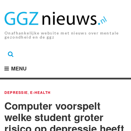
Ga
naar
de
inhoud.
Onafhankelijke website met nieuws over mentale
gezondheid en de ggz
MENU
DEPRESSIE
,
E-HEALTH
Computer voorspelt
welke student groter
risico op depressie heeft