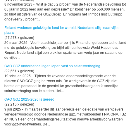
8 november 2023 - Wist je dat 5,2 procent van de Nederlandse bevolking tot
65 jaar in 2022 leed aan een depressie? Dit komt neer op 550.000 mensen,
zo blijkt uit cijfers van de GGZ Groep. En volgens het Trimbos Instituut krijgt
ongeveer 25 procent...
Finland wederom gelukkigste land ter wereld, Nederland stijgt naar vijfde
plaats
(27,278 x gelezen)
20 maart 2025 - Voor het achtste jaar op rij is Finland uitgeroepen tot het land
met de gelukkigste bevolking, zo blijkt uit het nieuwste World Happiness
Report. Nederland stijgt een plek ten opzichte van vorig jaar en staat nu op
de vijfde...
CAO GGZ onderhandelingen lopen vast op salarisverhoging
(22,661 x gelezen)
19 februari 2025 - Tijdens de zevende onderhandelingsronde voor de
nieuwe CAO GGZ ging het weer mis. De werkgevers in de GGZ zijn niet
bereid om personeel in de geestelijke gezondheidszorg een fatsoenlijke
salarisverhoging aan te bieden. Het...
CAO GGZ 2025-2026 is gereed!
(22,215 x gelezen)
9 juli 2025 - In maart eerder dit jaar bereikte een delegatie van werkgevers,
vertegenwoordigd door de Nederlandse ggz, met vakbonden FNV, CNV, FBZ
en NU’91 een onderhandelingsresultaat over nieuwe arbeidsvoorwaarden
voor ggz-medewerkers. De...