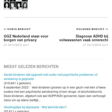
Bericht
VORIG BERICHT
VOLGEND BERICHT
navigatie
GGZ Nederland staat voor
Diagnose ADHD bij
borgen van privacy
volwassenen vaak onterecht
27 OKTOBER 2017
27 OKTOBER 2017
MEEST GELEZEN BERICHTEN
Aantal kinderen dat opgroeit met ouder met psychische problemen of
verslaving is gegroeid
(316,641 x gelezen)
9 september 2023 - Veel kinderen groeien op in een gezin met één of twee
ouders met een psychische aandoening of een drugs- of alcoholstoornis.
Deze kinderen, afgekort ook wel KOPP/KOV genoemd, lopen een verhoogd
risico om op latere leeftijd...
Voedingstips bij depressie - Wat wel/niet eten?
(52,611 x gelezen)