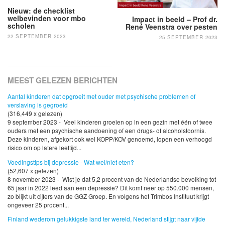
Nieuw: de checklist
welbevinden voor mbo
Impact in beeld – Prof dr.
scholen
René Veenstra over pesten
22 SEPTEMBER 2023
25 SEPTEMBER 2023
MEEST GELEZEN BERICHTEN
Aantal kinderen dat opgroeit met ouder met psychische problemen of
verslaving is gegroeid
(316,449 x gelezen)
9 september 2023 - Veel kinderen groeien op in een gezin met één of twee
ouders met een psychische aandoening of een drugs- of alcoholstoornis.
Deze kinderen, afgekort ook wel KOPP/KOV genoemd, lopen een verhoogd
risico om op latere leeftijd...
Voedingstips bij depressie - Wat wel/niet eten?
(52,607 x gelezen)
8 november 2023 - Wist je dat 5,2 procent van de Nederlandse bevolking tot
65 jaar in 2022 leed aan een depressie? Dit komt neer op 550.000 mensen,
zo blijkt uit cijfers van de GGZ Groep. En volgens het Trimbos Instituut krijgt
ongeveer 25 procent...
Finland wederom gelukkigste land ter wereld, Nederland stijgt naar vijfde