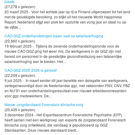
plaats
(27,278 x gelezen)
20 maart 2025 - Voor het achtste jaar op rij is Finland uitgeroepen tot het land
met de gelukkigste bevolking, zo blijkt uit het nieuwste World Happiness
Report. Nederland stijgt een plek ten opzichte van vorig jaar en staat nu op
de vijfde...
CAO GGZ onderhandelingen lopen vast op salarisverhoging
(22,660 x gelezen)
19 februari 2025 - Tijdens de zevende onderhandelingsronde voor de
nieuwe CAO GGZ ging het weer mis. De werkgevers in de GGZ zijn niet
bereid om personeel in de geestelijke gezondheidszorg een fatsoenlijke
salarisverhoging aan te bieden. Het...
CAO GGZ 2025-2026 is gereed!
(22,209 x gelezen)
9 juli 2025 - In maart eerder dit jaar bereikte een delegatie van werkgevers,
vertegenwoordigd door de Nederlandse ggz, met vakbonden FNV, CNV, FBZ
en NU’91 een onderhandelingsresultaat over nieuwe arbeidsvoorwaarden
voor ggz-medewerkers. De...
Nieuw: zorgstandaard Forensisch klinische zorg
(20,435 x gelezen)
3 december 2024 - Het Expertisecentrum Forensische Psychiatrie (EFP)
heeft samen met een werkgroep van experts de zorgstandaard Forensisch
klinische zorg ontwikkeld, die vandaag is gepubliceerd op GGZ
Standaarden. Deze nieuwe standaard biedt...