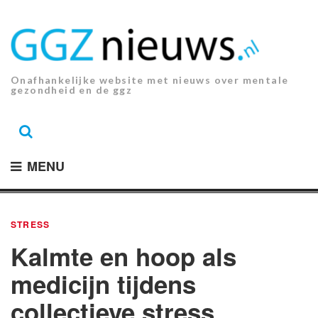
Ga
naar
de
inhoud.
Onafhankelijke website met nieuws over mentale
gezondheid en de ggz
MENU
STRESS
Kalmte en hoop als
medicijn tijdens
collectieve stress