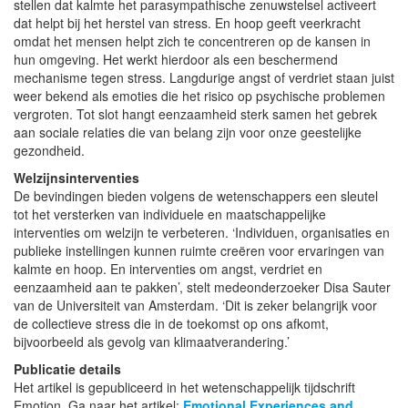
stellen dat kalmte het parasympathische zenuwstelsel activeert
dat helpt bij het herstel van stress. En hoop geeft veerkracht
omdat het mensen helpt zich te concentreren op de kansen in
hun omgeving. Het werkt hierdoor als een beschermend
mechanisme tegen stress. Langdurige angst of verdriet staan juist
weer bekend als emoties die het risico op psychische problemen
vergroten. Tot slot hangt eenzaamheid sterk samen het gebrek
aan sociale relaties die van belang zijn voor onze geestelijke
gezondheid.
Welzijnsinterventies
De bevindingen bieden volgens de wetenschappers een sleutel
tot het versterken van individuele en maatschappelijke
interventies om welzijn te verbeteren. ‘Individuen, organisaties en
publieke instellingen kunnen ruimte creëren voor ervaringen van
kalmte en hoop. En interventies om angst, verdriet en
eenzaamheid aan te pakken’, stelt medeonderzoeker Disa Sauter
van de Universiteit van Amsterdam. ‘Dit is zeker belangrijk voor
de collectieve stress die in de toekomst op ons afkomt,
bijvoorbeeld als gevolg van klimaatverandering.’
Publicatie details
Het artikel is gepubliceerd in het wetenschappelijk tijdschrift
Emotion. Ga naar het artikel:
Emotional Experiences and