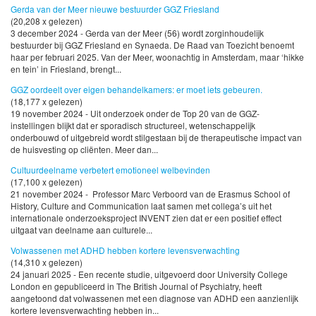
Gerda van der Meer nieuwe bestuurder GGZ Friesland
(20,208 x gelezen)
3 december 2024 - Gerda van der Meer (56) wordt zorginhoudelijk
bestuurder bij GGZ Friesland en Synaeda. De Raad van Toezicht benoemt
haar per februari 2025. Van der Meer, woonachtig in Amsterdam, maar ‘hikke
en tein’ in Friesland, brengt...
GGZ oordeelt over eigen behandelkamers: er moet iets gebeuren.
(18,177 x gelezen)
19 november 2024 - Uit onderzoek onder de Top 20 van de GGZ-
instellingen blijkt dat er sporadisch structureel, wetenschappelijk
onderbouwd of uitgebreid wordt stilgestaan bij de therapeutische impact van
de huisvesting op cliënten. Meer dan...
Cultuurdeelname verbetert emotioneel welbevinden
(17,100 x gelezen)
21 november 2024 - Professor Marc Verboord van de Erasmus School of
History, Culture and Communication laat samen met collega’s uit het
internationale onderzoeksproject INVENT zien dat er een positief effect
uitgaat van deelname aan culturele...
Volwassenen met ADHD hebben kortere levensverwachting
(14,310 x gelezen)
24 januari 2025 - Een recente studie, uitgevoerd door University College
London en gepubliceerd in The British Journal of Psychiatry, heeft
aangetoond dat volwassenen met een diagnose van ADHD een aanzienlijk
kortere levensverwachting hebben in...