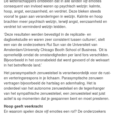
De wetenschappers ontdekten dat in alle landen vijf emoties
consequent van invloed waren op psychisch welzijn: kalmte,
hoop, angst, eenzaamheid, en verdriet. Deze bleken steeds
vooraf te gaan aan veranderingen in welzijn. Kalmte en hoop
brachten meer psychisch welzijn, terwijl angst, eenzaamheid en
verdriet tot verminderd welzijn leidden.
‘Deze resultaten werden bevestigd in de replicatie- en
dagboekstudie en waren zeer consistent tussen culturen’, stelt
een van de onderzoekers Rui Sun van de Universiteit van
Amsterdam/University Chicago Booth School of Business. ‘Dit is
opmerkelijk omdat de omstandigheden per land fors verschilden.
Bijvoorbeeld in het coronabeleid dat werd gevoerd of de welvaart
in het betreffende land.’
Het parasympatisch zenuwstelsel is verantwoordelijk voor de rust-
en verteringsrespons in je lichaam. Parasymptische zenuwen
vertragen bijvoorbeeld de hartslag en ademhaling. Het is
onderdeel van het autonome zenuwstelsel en de tegenhanger
van het sympathische zenuwstelsel, een zenuwstelsel wat juist
actief is op momenten dat je gespannen bent en moet presteren.
Hoop geeft veerkracht
En waarom spelen deze vijf emoties een rol? De onderzoekers