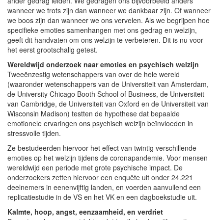
ander gedrag leiden. We gedragen ons bijvoorbeeld anders
wanneer we trots zijn dan wanneer we dankbaar zijn. Of wanneer
we boos zijn dan wanneer we ons vervelen. Als we begrijpen hoe
specifieke emoties samenhangen met ons gedrag en welzijn,
geeft dit handvaten om ons welzijn te verbeteren. Dit is nu voor
het eerst grootschalig getest.
Wereldwijd onderzoek naar emoties en psychisch welzijn
Tweeënzestig wetenschappers van over de hele wereld
(waaronder wetenschappers van de Universiteit van Amsterdam,
de University Chicago Booth School of Business, de Universiteit
van Cambridge, de Universiteit van Oxford en de Universiteit van
Wisconsin Madison) testten de hypothese dat bepaalde
emotionele ervaringen ons psychisch welzijn beïnvloeden in
stressvolle tijden.
Ze bestudeerden hiervoor het effect van twintig verschillende
emoties op het welzijn tijdens de coronapandemie. Voor mensen
wereldwijd een periode met grote psychische impact. De
onderzoekers zetten hiervoor een enquête uit onder 24.221
deelnemers in eenenvijftig landen, en voerden aanvullend een
replicatiestudie in de VS en het VK en een dagboekstudie uit.
Kalmte, hoop, angst, eenzaamheid, en verdriet