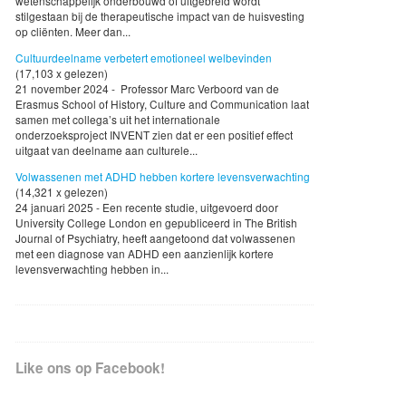
wetenschappelijk onderbouwd of uitgebreid wordt
stilgestaan bij de therapeutische impact van de huisvesting
op cliënten. Meer dan...
Cultuurdeelname verbetert emotioneel welbevinden
(17,103 x gelezen)
21 november 2024 - Professor Marc Verboord van de
Erasmus School of History, Culture and Communication laat
samen met collega’s uit het internationale
onderzoeksproject INVENT zien dat er een positief effect
uitgaat van deelname aan culturele...
Volwassenen met ADHD hebben kortere levensverwachting
(14,321 x gelezen)
24 januari 2025 - Een recente studie, uitgevoerd door
University College London en gepubliceerd in The British
Journal of Psychiatry, heeft aangetoond dat volwassenen
met een diagnose van ADHD een aanzienlijk kortere
levensverwachting hebben in...
Like ons op Facebook!