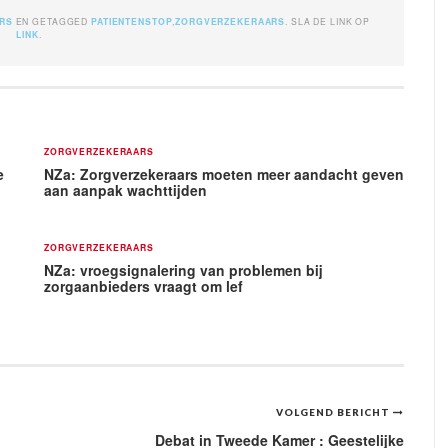
RS
EN GETAGGED
PATIENTENSTOP
,
ZORGVERZEKERAARS
. SLA DE LINK OP
LINK
.
ZORGVERZEKERAARS
e
NZa: Zorgverzekeraars moeten meer aandacht geven
aan aanpak wachttijden
ZORGVERZEKERAARS
NZa: vroegsignalering van problemen bij
zorgaanbieders vraagt om lef
VOLGEND BERICHT
Debat in Tweede Kamer : Geestelijke