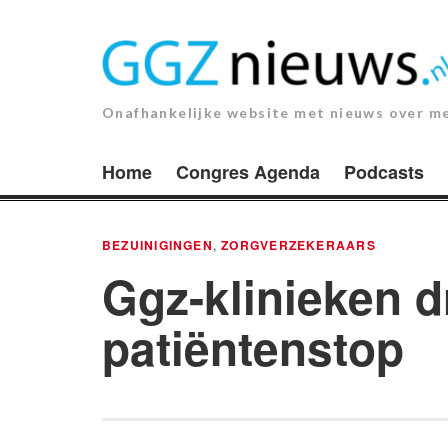
Ga
naar
de
inhoud.
Onafhankelijke website met nieuws over m
Home
Congres Agenda
Podcasts
BEZUINIGINGEN
,
ZORGVERZEKERAARS
Ggz-klinieken d
patiëntenstop