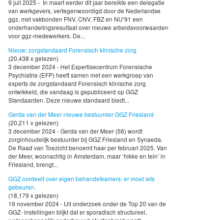
9 juli 2025 - In maart eerder dit jaar bereikte een delegatie
van werkgevers, vertegenwoordigd door de Nederlandse
ggz, met vakbonden FNV, CNV, FBZ en NU’91 een
onderhandelingsresultaat over nieuwe arbeidsvoorwaarden
voor ggz-medewerkers. De...
Nieuw: zorgstandaard Forensisch klinische zorg
(20,438 x gelezen)
3 december 2024 - Het Expertisecentrum Forensische
Psychiatrie (EFP) heeft samen met een werkgroep van
experts de zorgstandaard Forensisch klinische zorg
ontwikkeld, die vandaag is gepubliceerd op GGZ
Standaarden. Deze nieuwe standaard biedt...
Gerda van der Meer nieuwe bestuurder GGZ Friesland
(20,211 x gelezen)
3 december 2024 - Gerda van der Meer (56) wordt
zorginhoudelijk bestuurder bij GGZ Friesland en Synaeda.
De Raad van Toezicht benoemt haar per februari 2025. Van
der Meer, woonachtig in Amsterdam, maar ‘hikke en tein’ in
Friesland, brengt...
GGZ oordeelt over eigen behandelkamers: er moet iets
gebeuren.
(18,179 x gelezen)
19 november 2024 - Uit onderzoek onder de Top 20 van de
GGZ- instellingen blijkt dat er sporadisch structureel,