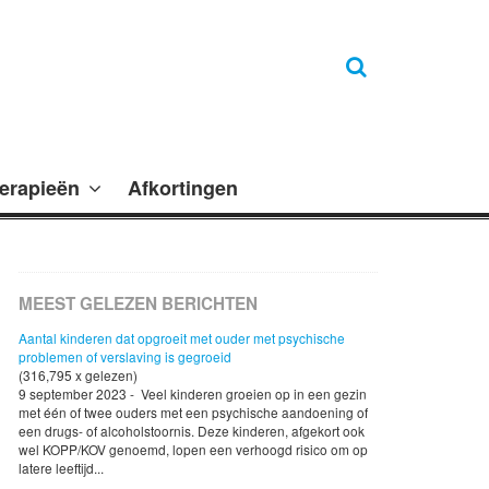
erapieën
Afkortingen
MEEST GELEZEN BERICHTEN
Aantal kinderen dat opgroeit met ouder met psychische
problemen of verslaving is gegroeid
(316,795 x gelezen)
9 september 2023 - Veel kinderen groeien op in een gezin
met één of twee ouders met een psychische aandoening of
een drugs- of alcoholstoornis. Deze kinderen, afgekort ook
wel KOPP/KOV genoemd, lopen een verhoogd risico om op
latere leeftijd...