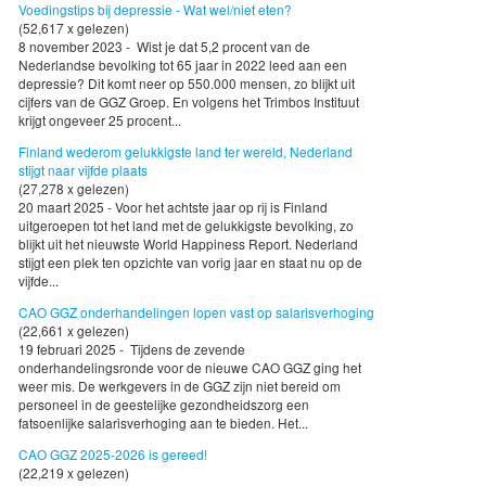
Voedingstips bij depressie - Wat wel/niet eten?
(52,617 x gelezen)
8 november 2023 - Wist je dat 5,2 procent van de
Nederlandse bevolking tot 65 jaar in 2022 leed aan een
depressie? Dit komt neer op 550.000 mensen, zo blijkt uit
cijfers van de GGZ Groep. En volgens het Trimbos Instituut
krijgt ongeveer 25 procent...
Finland wederom gelukkigste land ter wereld, Nederland
stijgt naar vijfde plaats
(27,278 x gelezen)
20 maart 2025 - Voor het achtste jaar op rij is Finland
uitgeroepen tot het land met de gelukkigste bevolking, zo
blijkt uit het nieuwste World Happiness Report. Nederland
stijgt een plek ten opzichte van vorig jaar en staat nu op de
vijfde...
CAO GGZ onderhandelingen lopen vast op salarisverhoging
(22,661 x gelezen)
19 februari 2025 - Tijdens de zevende
onderhandelingsronde voor de nieuwe CAO GGZ ging het
weer mis. De werkgevers in de GGZ zijn niet bereid om
personeel in de geestelijke gezondheidszorg een
fatsoenlijke salarisverhoging aan te bieden. Het...
CAO GGZ 2025-2026 is gereed!
(22,219 x gelezen)