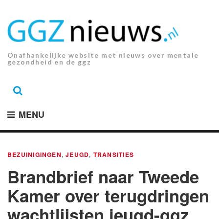
Ga
naar
de
inhoud.
Onafhankelijke website met nieuws over mentale
gezondheid en de ggz
MENU
BEZUINIGINGEN
,
JEUGD
,
TRANSITIES
Brandbrief naar Tweede
Kamer over terugdringen
wachtlijsten jeugd-ggz