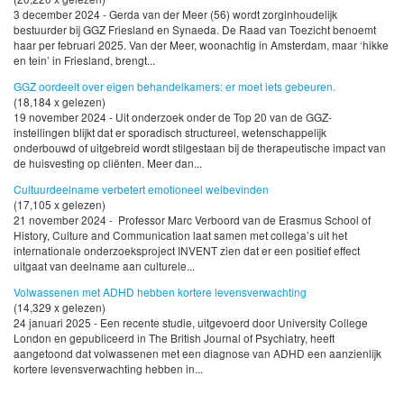
3 december 2024 - Gerda van der Meer (56) wordt zorginhoudelijk
bestuurder bij GGZ Friesland en Synaeda. De Raad van Toezicht benoemt
haar per februari 2025. Van der Meer, woonachtig in Amsterdam, maar ‘hikke
en tein’ in Friesland, brengt...
GGZ oordeelt over eigen behandelkamers: er moet iets gebeuren.
(18,184 x gelezen)
19 november 2024 - Uit onderzoek onder de Top 20 van de GGZ-
instellingen blijkt dat er sporadisch structureel, wetenschappelijk
onderbouwd of uitgebreid wordt stilgestaan bij de therapeutische impact van
de huisvesting op cliënten. Meer dan...
Cultuurdeelname verbetert emotioneel welbevinden
(17,105 x gelezen)
21 november 2024 - Professor Marc Verboord van de Erasmus School of
History, Culture and Communication laat samen met collega’s uit het
internationale onderzoeksproject INVENT zien dat er een positief effect
uitgaat van deelname aan culturele...
Volwassenen met ADHD hebben kortere levensverwachting
(14,329 x gelezen)
24 januari 2025 - Een recente studie, uitgevoerd door University College
London en gepubliceerd in The British Journal of Psychiatry, heeft
aangetoond dat volwassenen met een diagnose van ADHD een aanzienlijk
kortere levensverwachting hebben in...