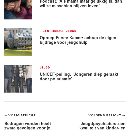
Podcast: ‘Als mama maar gelukkig is, dan
wil ze misschien blijven leven’
EIGEN BIJDRAGE
,
JEUGD
Oproep Eerste Kamer: schrap de eigen
bijdrage voor jeugdhulp
JEUGD
UNICEF-peiling: ‘Jongeren diep geraakt
door polarisatie’
Bericht
VORIG BERICHT
VOLGEND BERICHT
navigatie
Bedrogen worden heeft
Jeugdpsychiaters zien
zware gevolgen voor je
kwaliteit van kinder- en