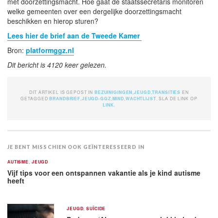
met doorzettingsmacht. Hoe gaat de staatssecretaris monitoren
welke gemeenten over een dergelijke doorzettingsmacht
beschikken en hierop sturen?
Lees hier de brief aan de Tweede Kamer
Bron:
platformggz.nl
Dit bericht is 4120 keer gelezen.
DIT ARTIKEL IS GEPOST IN
BEZUINIGINGEN
,
JEUGD
,
TRANSITIES
EN
GETAGGED
BRANDBRIEF
,
JEUGD-GGZ
,
MIND
,
WACHTLIJST
. SLA DE LINK OP
LINK
.
JE BENT MISSCHIEN OOK GEÏNTERESSEERD IN
AUTISME
,
JEUGD
Vijf tips voor een ontspannen vakantie als je kind autisme
heeft
JEUGD
,
SUÏCIDE