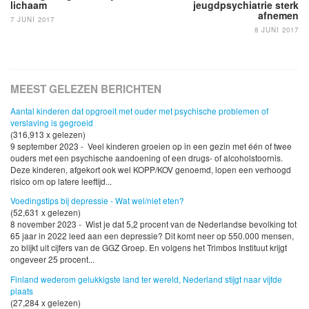
lichaam
jeugdpsychiatrie sterk
afnemen
7 JUNI 2017
8 JUNI 2017
MEEST GELEZEN BERICHTEN
Aantal kinderen dat opgroeit met ouder met psychische problemen of
verslaving is gegroeid
(316,913 x gelezen)
9 september 2023 - Veel kinderen groeien op in een gezin met één of twee
ouders met een psychische aandoening of een drugs- of alcoholstoornis.
Deze kinderen, afgekort ook wel KOPP/KOV genoemd, lopen een verhoogd
risico om op latere leeftijd...
Voedingstips bij depressie - Wat wel/niet eten?
(52,631 x gelezen)
8 november 2023 - Wist je dat 5,2 procent van de Nederlandse bevolking tot
65 jaar in 2022 leed aan een depressie? Dit komt neer op 550.000 mensen,
zo blijkt uit cijfers van de GGZ Groep. En volgens het Trimbos Instituut krijgt
ongeveer 25 procent...
Finland wederom gelukkigste land ter wereld, Nederland stijgt naar vijfde
plaats
(27,284 x gelezen)