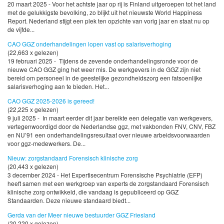
20 maart 2025 - Voor het achtste jaar op rij is Finland uitgeroepen tot het land
met de gelukkigste bevolking, zo blijkt uit het nieuwste World Happiness
Report. Nederland stijgt een plek ten opzichte van vorig jaar en staat nu op
de vijfde...
CAO GGZ onderhandelingen lopen vast op salarisverhoging
(22,663 x gelezen)
19 februari 2025 - Tijdens de zevende onderhandelingsronde voor de
nieuwe CAO GGZ ging het weer mis. De werkgevers in de GGZ zijn niet
bereid om personeel in de geestelijke gezondheidszorg een fatsoenlijke
salarisverhoging aan te bieden. Het...
CAO GGZ 2025-2026 is gereed!
(22,225 x gelezen)
9 juli 2025 - In maart eerder dit jaar bereikte een delegatie van werkgevers,
vertegenwoordigd door de Nederlandse ggz, met vakbonden FNV, CNV, FBZ
en NU’91 een onderhandelingsresultaat over nieuwe arbeidsvoorwaarden
voor ggz-medewerkers. De...
Nieuw: zorgstandaard Forensisch klinische zorg
(20,443 x gelezen)
3 december 2024 - Het Expertisecentrum Forensische Psychiatrie (EFP)
heeft samen met een werkgroep van experts de zorgstandaard Forensisch
klinische zorg ontwikkeld, die vandaag is gepubliceerd op GGZ
Standaarden. Deze nieuwe standaard biedt...
Gerda van der Meer nieuwe bestuurder GGZ Friesland
(20,220 x gelezen)