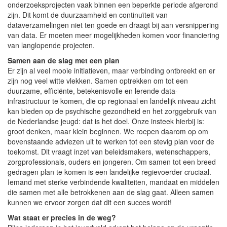
onderzoeksprojecten vaak binnen een beperkte periode afgerond
zijn. Dit komt de duurzaamheid en continuïteit van
dataverzamelingen niet ten goede en draagt bij aan versnippering
van data. Er moeten meer mogelijkheden komen voor financiering
van langlopende projecten.
Samen aan de slag met een plan
Er zijn al veel mooie initiatieven, maar verbinding ontbreekt en er
zijn nog veel witte vlekken. Samen optrekken om tot een
duurzame, efficiënte, betekenisvolle en lerende data-
infrastructuur te komen, die op regionaal en landelijk niveau zicht
kan bieden op de psychische gezondheid en het zorggebruik van
de Nederlandse jeugd: dat is het doel. Onze insteek hierbij is:
groot denken, maar klein beginnen. We roepen daarom op om
bovenstaande adviezen uit te werken tot een stevig plan voor de
toekomst. Dit vraagt inzet van beleidsmakers, wetenschappers,
zorgprofessionals, ouders en jongeren. Om samen tot een breed
gedragen plan te komen is een landelijke regievoerder cruciaal.
Iemand met sterke verbindende kwaliteiten, mandaat en middelen
die samen met alle betrokkenen aan de slag gaat. Alleen samen
kunnen we ervoor zorgen dat dit een succes wordt!
Wat staat er precies in de weg?