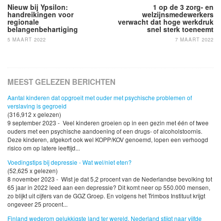
Nieuw bij Ypsilon:
1 op de 3 zorg- en
handreikingen voor
welzijnsmedewerkers
regionale
verwacht dat hoge werkdruk
belangenbehartiging
snel sterk toeneemt
5 MAART 2022
7 MAART 2022
MEEST GELEZEN BERICHTEN
Aantal kinderen dat opgroeit met ouder met psychische problemen of
verslaving is gegroeid
(316,912 x gelezen)
9 september 2023 - Veel kinderen groeien op in een gezin met één of twee
ouders met een psychische aandoening of een drugs- of alcoholstoornis.
Deze kinderen, afgekort ook wel KOPP/KOV genoemd, lopen een verhoogd
risico om op latere leeftijd...
Voedingstips bij depressie - Wat wel/niet eten?
(52,625 x gelezen)
8 november 2023 - Wist je dat 5,2 procent van de Nederlandse bevolking tot
65 jaar in 2022 leed aan een depressie? Dit komt neer op 550.000 mensen,
zo blijkt uit cijfers van de GGZ Groep. En volgens het Trimbos Instituut krijgt
ongeveer 25 procent...
Finland wederom gelukkigste land ter wereld, Nederland stijgt naar vijfde