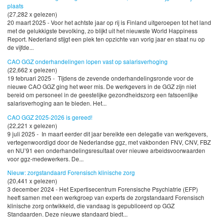
plaats
(27,282 x gelezen)
20 maart 2025 - Voor het achtste jaar op rij is Finland uitgeroepen tot het land
met de gelukkigste bevolking, zo blijkt uit het nieuwste World Happiness
Report. Nederland stijgt een plek ten opzichte van vorig jaar en staat nu op
de vijfde...
CAO GGZ onderhandelingen lopen vast op salarisverhoging
(22,662 x gelezen)
19 februari 2025 - Tijdens de zevende onderhandelingsronde voor de
nieuwe CAO GGZ ging het weer mis. De werkgevers in de GGZ zijn niet
bereid om personeel in de geestelijke gezondheidszorg een fatsoenlijke
salarisverhoging aan te bieden. Het...
CAO GGZ 2025-2026 is gereed!
(22,221 x gelezen)
9 juli 2025 - In maart eerder dit jaar bereikte een delegatie van werkgevers,
vertegenwoordigd door de Nederlandse ggz, met vakbonden FNV, CNV, FBZ
en NU’91 een onderhandelingsresultaat over nieuwe arbeidsvoorwaarden
voor ggz-medewerkers. De...
Nieuw: zorgstandaard Forensisch klinische zorg
(20,441 x gelezen)
3 december 2024 - Het Expertisecentrum Forensische Psychiatrie (EFP)
heeft samen met een werkgroep van experts de zorgstandaard Forensisch
klinische zorg ontwikkeld, die vandaag is gepubliceerd op GGZ
Standaarden. Deze nieuwe standaard biedt...