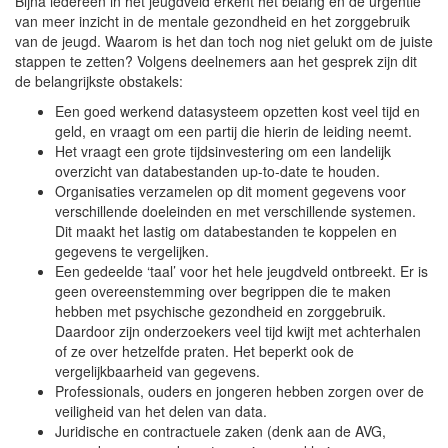
Bijna iedereen in het jeugdveld erkent het belang en de urgentie
van meer inzicht in de mentale gezondheid en het zorggebruik
van de jeugd. Waarom is het dan toch nog niet gelukt om de juiste
stappen te zetten? Volgens deelnemers aan het gesprek zijn dit
de belangrijkste obstakels:
Een goed werkend datasysteem opzetten kost veel tijd en
geld, en vraagt om een partij die hierin de leiding neemt.
Het vraagt een grote tijdsinvestering om een landelijk
overzicht van databestanden up-to-date te houden.
Organisaties verzamelen op dit moment gegevens voor
verschillende doeleinden en met verschillende systemen.
Dit maakt het lastig om databestanden te koppelen en
gegevens te vergelijken.
Een gedeelde ‘taal’ voor het hele jeugdveld ontbreekt. Er is
geen overeenstemming over begrippen die te maken
hebben met psychische gezondheid en zorggebruik.
Daardoor zijn onderzoekers veel tijd kwijt met achterhalen
of ze over hetzelfde praten. Het beperkt ook de
vergelijkbaarheid van gegevens.
Professionals, ouders en jongeren hebben zorgen over de
veiligheid van het delen van data.
Juridische en contractuele zaken (denk aan de AVG,