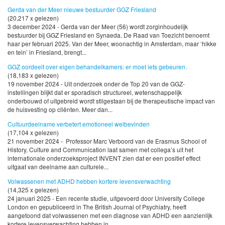
Gerda van der Meer nieuwe bestuurder GGZ Friesland
(20,217 x gelezen)
3 december 2024 - Gerda van der Meer (56) wordt zorginhoudelijk
bestuurder bij GGZ Friesland en Synaeda. De Raad van Toezicht benoemt
haar per februari 2025. Van der Meer, woonachtig in Amsterdam, maar ‘hikke
en tein’ in Friesland, brengt...
GGZ oordeelt over eigen behandelkamers: er moet iets gebeuren.
(18,183 x gelezen)
19 november 2024 - Uit onderzoek onder de Top 20 van de GGZ-
instellingen blijkt dat er sporadisch structureel, wetenschappelijk
onderbouwd of uitgebreid wordt stilgestaan bij de therapeutische impact van
de huisvesting op cliënten. Meer dan...
Cultuurdeelname verbetert emotioneel welbevinden
(17,104 x gelezen)
21 november 2024 - Professor Marc Verboord van de Erasmus School of
History, Culture and Communication laat samen met collega’s uit het
internationale onderzoeksproject INVENT zien dat er een positief effect
uitgaat van deelname aan culturele...
Volwassenen met ADHD hebben kortere levensverwachting
(14,325 x gelezen)
24 januari 2025 - Een recente studie, uitgevoerd door University College
London en gepubliceerd in The British Journal of Psychiatry, heeft
aangetoond dat volwassenen met een diagnose van ADHD een aanzienlijk
kortere levensverwachting hebben in...