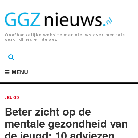
Ga
naar
de
inhoud.
Onafhankelijke website met nieuws over mentale
gezondheid en de ggz
MENU
JEUGD
Beter zicht op de
mentale gezondheid van
de jeugd: 10 adviezen