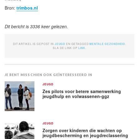
Bron:
trimbos.nl
Dit bericht is 3336 keer gelezen.
DIT ARTIKEL IS GEPOST IN
JEUGD
EN GETAGGED
MENTALE GEZONDHEID
.
SLA DE LINK OP
LINK
.
JE BENT MISSCHIEN OOK GEÏNTERESSEERD IN
JEUGD
Zes pilots voor betere samenwerking
jeugdhulp en volwassenen-ggz
JEUGD
Zorgen over kinderen die wachten op
jeugdbescherming en jeugdreclassering