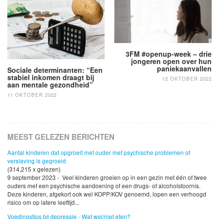
navigatie
3FM #openup-week – drie
jongeren open over hun
paniekaanvallen
Sociale determinanten: “Een
stabiel inkomen draagt bij
12 OKTOBER 2022
aan mentale gezondheid”
11 OKTOBER 2022
MEEST GELEZEN BERICHTEN
Aantal kinderen dat opgroeit met ouder met psychische problemen of
verslaving is gegroeid
(314,215 x gelezen)
9 september 2023 - Veel kinderen groeien op in een gezin met één of twee
ouders met een psychische aandoening of een drugs- of alcoholstoornis.
Deze kinderen, afgekort ook wel KOPP/KOV genoemd, lopen een verhoogd
risico om op latere leeftijd...
Voedingstips bij depressie - Wat wel/niet eten?