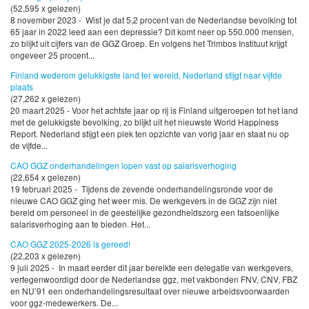
(52,595 x gelezen)
8 november 2023 - Wist je dat 5,2 procent van de Nederlandse bevolking tot
65 jaar in 2022 leed aan een depressie? Dit komt neer op 550.000 mensen,
zo blijkt uit cijfers van de GGZ Groep. En volgens het Trimbos Instituut krijgt
ongeveer 25 procent...
Finland wederom gelukkigste land ter wereld, Nederland stijgt naar vijfde
plaats
(27,262 x gelezen)
20 maart 2025 - Voor het achtste jaar op rij is Finland uitgeroepen tot het land
met de gelukkigste bevolking, zo blijkt uit het nieuwste World Happiness
Report. Nederland stijgt een plek ten opzichte van vorig jaar en staat nu op
de vijfde...
CAO GGZ onderhandelingen lopen vast op salarisverhoging
(22,654 x gelezen)
19 februari 2025 - Tijdens de zevende onderhandelingsronde voor de
nieuwe CAO GGZ ging het weer mis. De werkgevers in de GGZ zijn niet
bereid om personeel in de geestelijke gezondheidszorg een fatsoenlijke
salarisverhoging aan te bieden. Het...
CAO GGZ 2025-2026 is gereed!
(22,203 x gelezen)
9 juli 2025 - In maart eerder dit jaar bereikte een delegatie van werkgevers,
vertegenwoordigd door de Nederlandse ggz, met vakbonden FNV, CNV, FBZ
en NU’91 een onderhandelingsresultaat over nieuwe arbeidsvoorwaarden
voor ggz-medewerkers. De...