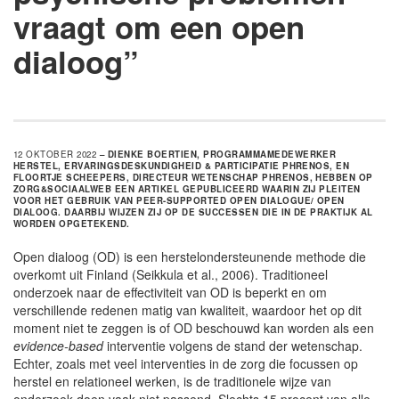
vraagt om een open
dialoog”
12 OKTOBER 2022
– DIENKE BOERTIEN, PROGRAMMAMEDEWERKER
HERSTEL, ERVARINGSDESKUNDIGHEID & PARTICIPATIE PHRENOS, EN
FLOORTJE SCHEEPERS, DIRECTEUR WETENSCHAP PHRENOS, HEBBEN OP
ZORG&SOCIAALWEB EEN ARTIKEL GEPUBLICEERD WAARIN ZIJ PLEITEN
VOOR HET GEBRUIK VAN PEER-SUPPORTED OPEN DIALOGUE/ OPEN
DIALOOG. DAARBIJ WIJZEN ZIJ OP DE SUCCESSEN DIE IN DE PRAKTIJK AL
WORDEN OPGETEKEND.
Open dialoog (OD) is een herstelondersteunende methode die
overkomt uit Finland (Seikkula et al., 2006). Traditioneel
onderzoek naar de effectiviteit van OD is beperkt en om
verschillende redenen matig van kwaliteit, waardoor het op dit
moment niet te zeggen is of OD beschouwd kan worden als een
evidence-based
interventie volgens de stand der wetenschap.
Echter, zoals met veel interventies in de zorg die focussen op
herstel en relationeel werken, is de traditionele wijze van
onderzoek doen vaak niet passend. Slechts 15 procent van alle