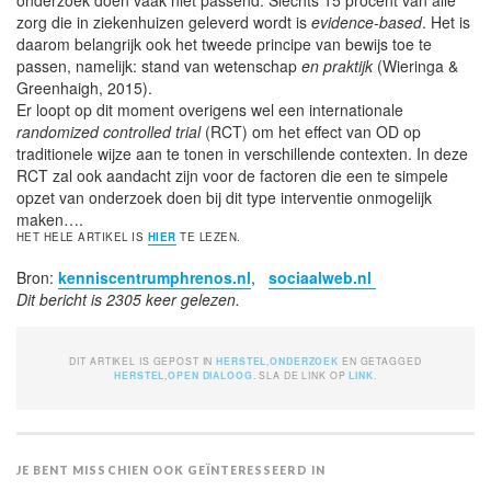
zorg die in ziekenhuizen geleverd wordt is
evidence-based
. Het is
daarom belangrijk ook het tweede principe van bewijs toe te
passen, namelijk: stand van wetenschap
en praktijk
(Wieringa &
Greenhaigh, 2015).
Er loopt op dit moment overigens wel een internationale
randomized controlled trial
(RCT) om het effect van OD op
traditionele wijze aan te tonen in verschillende contexten. In deze
RCT zal ook aandacht zijn voor de factoren die een te simpele
opzet van onderzoek doen bij dit type interventie onmogelijk
maken….
HET HELE ARTIKEL IS
HIER
TE LEZEN.
Bron:
kenniscentrumphrenos.nl
,
sociaalweb.nl
Dit bericht is 2305 keer gelezen.
DIT ARTIKEL IS GEPOST IN
HERSTEL
,
ONDERZOEK
EN GETAGGED
HERSTEL
,
OPEN DIALOOG
. SLA DE LINK OP
LINK
.
JE BENT MISSCHIEN OOK GEÏNTERESSEERD IN