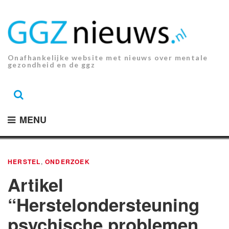
Ga
naar
de
inhoud.
Onafhankelijke website met nieuws over mentale
gezondheid en de ggz
MENU
HERSTEL
,
ONDERZOEK
Artikel
“Herstelondersteuning
psychische problemen