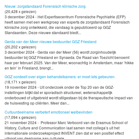
Nieuw: zorgstandaard Forensisch klinische zorg
(20,428 x gelezen)
3 december 2024 - Het Expertisecentrum Forensische Psychiatrie (EFP)
heeft samen met een werkgroep van experts de zorgstandaard Forensisch
klinische zorg ontwikkeld, die vandaag is gepubliceerd op GGZ
Standaarden. Deze nieuwe standaard biedt...
Gerda van der Meer nieuwe bestuurder GGZ Friesland
(20,202 x gelezen)
3 december 2024 - Gerda van der Meer (56) wordt zorginhoudelijk
bestuurder bij GGZ Friesland en Synaeda. De Raad van Toezicht benoemt
haar per februari 2025. Van der Meer, woonachtig in Amsterdam, maar ‘hikke
en tein’ in Friesland, brengt...
GGZ oordeelt over eigen behandelkamers: er moet iets gebeuren.
(18,171 x gelezen)
19 november 2024 - Uit onderzoek onder de Top 20 van de GGZ-
instellingen blijkt dat er sporadisch structureel, wetenschappelijk
onderbouwd of uitgebreid wordt stilgestaan bij de therapeutische impact van
de huisvesting op cliënten. Meer dan...
Cultuurdeelname verbetert emotioneel welbevinden
(17,094 x gelezen)
21 november 2024 - Professor Marc Verboord van de Erasmus School of
History, Culture and Communication laat samen met collega’s uit het
internationale onderzoeksproject INVENT zien dat er een positief effect
uitgaat van deelname aan culturele...