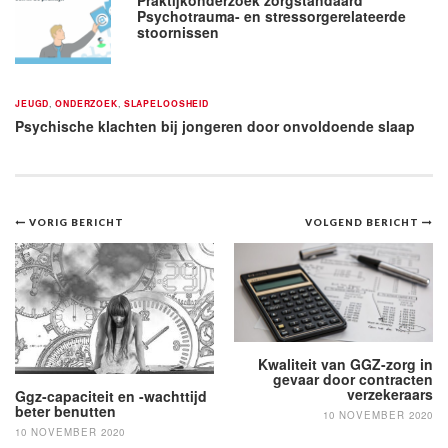
Psychotrauma- en stressorgerelateerde
stoornissen
JEUGD
,
ONDERZOEK
,
SLAPELOOSHEID
Psychische klachten bij jongeren door onvoldoende slaap
Bericht
VORIG BERICHT
VOLGEND BERICHT
navigatie
Kwaliteit van GGZ-zorg in
gevaar door contracten
verzekeraars
Ggz-capaciteit en -wachttijd
beter benutten
10 NOVEMBER 2020
10 NOVEMBER 2020