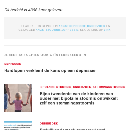
Dit bericht is 4396 keer gelezen.
DIT ARTIKEL IS GEPOST IN
ANGST
,
DEPRESSIE
,
ONDERZOEK
EN
GETAGGED
ANGSTSTOORNIS
,
DEPRESSIE
. SLA DE LINK OP
LINK
.
JE BENT MISSCHIEN OOK GEÏNTERESSEERD IN
DEPRESSIE
Hardlopen verkleint de kans op een depressie
BIPOLAIRE STOORNIS
,
ONDERZOEK
,
STEMMINGSSTOORNIS
Bijna tweederde van de kinderen van
ouder met bipolaire stoornis ontwikkelt
zelf een stemmingsstoornis
ONDERZOEK
Praktijkonderzoek zorgstandaard