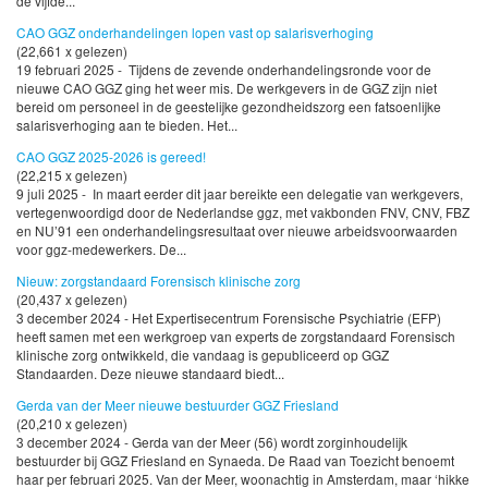
de vijfde...
CAO GGZ onderhandelingen lopen vast op salarisverhoging
(22,661 x gelezen)
19 februari 2025 - Tijdens de zevende onderhandelingsronde voor de
nieuwe CAO GGZ ging het weer mis. De werkgevers in de GGZ zijn niet
bereid om personeel in de geestelijke gezondheidszorg een fatsoenlijke
salarisverhoging aan te bieden. Het...
CAO GGZ 2025-2026 is gereed!
(22,215 x gelezen)
9 juli 2025 - In maart eerder dit jaar bereikte een delegatie van werkgevers,
vertegenwoordigd door de Nederlandse ggz, met vakbonden FNV, CNV, FBZ
en NU’91 een onderhandelingsresultaat over nieuwe arbeidsvoorwaarden
voor ggz-medewerkers. De...
Nieuw: zorgstandaard Forensisch klinische zorg
(20,437 x gelezen)
3 december 2024 - Het Expertisecentrum Forensische Psychiatrie (EFP)
heeft samen met een werkgroep van experts de zorgstandaard Forensisch
klinische zorg ontwikkeld, die vandaag is gepubliceerd op GGZ
Standaarden. Deze nieuwe standaard biedt...
Gerda van der Meer nieuwe bestuurder GGZ Friesland
(20,210 x gelezen)
3 december 2024 - Gerda van der Meer (56) wordt zorginhoudelijk
bestuurder bij GGZ Friesland en Synaeda. De Raad van Toezicht benoemt
haar per februari 2025. Van der Meer, woonachtig in Amsterdam, maar ‘hikke