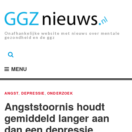
Ga
naar
de
inhoud.
Onafhankelijke website met nieuws over mentale
gezondheid en de ggz
MENU
ANGST
,
DEPRESSIE
,
ONDERZOEK
Angststoornis houdt
gemiddeld langer aan
dan een depressie