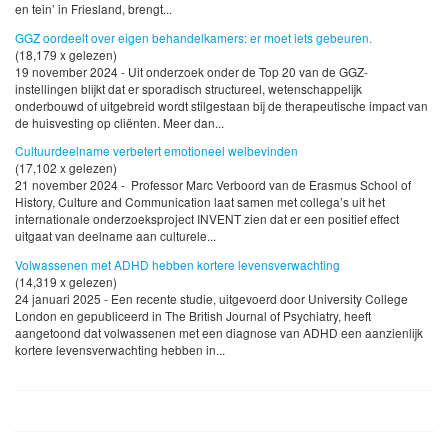
en tein’ in Friesland, brengt...
GGZ oordeelt over eigen behandelkamers: er moet iets gebeuren.
(18,179 x gelezen)
19 november 2024 - Uit onderzoek onder de Top 20 van de GGZ-
instellingen blijkt dat er sporadisch structureel, wetenschappelijk
onderbouwd of uitgebreid wordt stilgestaan bij de therapeutische impact van
de huisvesting op cliënten. Meer dan...
Cultuurdeelname verbetert emotioneel welbevinden
(17,102 x gelezen)
21 november 2024 - Professor Marc Verboord van de Erasmus School of
History, Culture and Communication laat samen met collega’s uit het
internationale onderzoeksproject INVENT zien dat er een positief effect
uitgaat van deelname aan culturele...
Volwassenen met ADHD hebben kortere levensverwachting
(14,319 x gelezen)
24 januari 2025 - Een recente studie, uitgevoerd door University College
London en gepubliceerd in The British Journal of Psychiatry, heeft
aangetoond dat volwassenen met een diagnose van ADHD een aanzienlijk
kortere levensverwachting hebben in...