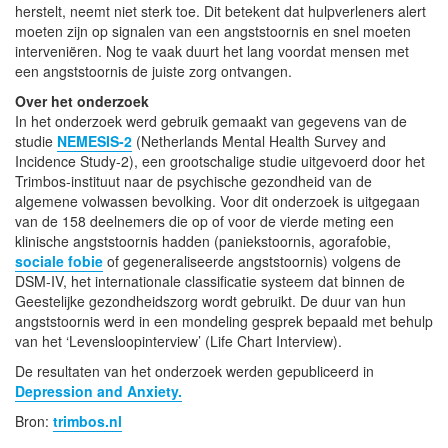
herstelt, neemt niet sterk toe. Dit betekent dat hulpverleners alert
moeten zijn op signalen van een angststoornis en snel moeten
interveniëren. Nog te vaak duurt het lang voordat mensen met
een angststoornis de juiste zorg ontvangen.
Over het onderzoek
In het onderzoek werd gebruik gemaakt van gegevens van de
studie
NEMESIS-2
(Netherlands Mental Health Survey and
Incidence Study-2), een grootschalige studie uitgevoerd door het
Trimbos-instituut naar de psychische gezondheid van de
algemene volwassen bevolking. Voor dit onderzoek is uitgegaan
van de 158 deelnemers die op of voor de vierde meting een
klinische angststoornis hadden (paniekstoornis, agorafobie,
sociale fobie
of gegeneraliseerde angststoornis) volgens de
DSM-IV, het internationale classificatie systeem dat binnen de
Geestelijke gezondheidszorg wordt gebruikt. De duur van hun
angststoornis werd in een mondeling gesprek bepaald met behulp
van het ‘Levensloopinterview’ (Life Chart Interview).
De resultaten van het onderzoek werden gepubliceerd in
Depression and Anxiety.
Bron:
trimbos.nl