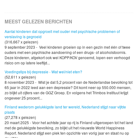
MEEST GELEZEN BERICHTEN
Aantal kinderen dat opgroeit met ouder met psychische problemen of
verslaving is gegroeid
(316,667 x gelezen)
9 september 2023 - Veel kinderen groeien op in een gezin met één of twee
ouders met een psychische aandoening of een drugs- of alcoholstoornis.
Deze kinderen, afgekort ook wel KOPP/KOV genoemd, lopen een verhoogd
risico om op latere leeftijd...
Voedingstips bij depressie - Wat wel/niet eten?
(52,611 x gelezen)
8 november 2023 - Wist je dat 5,2 procent van de Nederlandse bevolking tot
65 jaar in 2022 leed aan een depressie? Dit komt neer op 550.000 mensen,
zo blijkt uit cijfers van de GGZ Groep. En volgens het Trimbos Instituut krijgt
ongeveer 25 procent...
Finland wederom gelukkigste land ter wereld, Nederland stijgt naar vijfde
plaats
(27,278 x gelezen)
20 maart 2025 - Voor het achtste jaar op rij is Finland uitgeroepen tot het land
met de gelukkigste bevolking, zo blijkt uit het nieuwste World Happiness
Report. Nederland stijgt een plek ten opzichte van vorig jaar en staat nu op