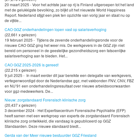
20 maart 2025 - Voor het achtste jaar op rij is Finland uitgeroepen tot het land
met de gelukkigste bevolking, zo blijkt uit het nieuwste World Happiness
Report. Nederland stijgt een plek ten opzichte van vorig jaar en staat nu op
de vijfde...
CAO GGZ onderhandelingen lopen vast op salarisverhoging
(22,661 x gelezen)
19 februari 2025 - Tijdens de zevende onderhandelingsronde voor de
nieuwe CAO GGZ ging het weer mis. De werkgevers in de GGZ zijn niet
bereid om personeel in de geestelijke gezondheidszorg een fatsoenlijke
salarisverhoging aan te bieden. Het...
CAO GGZ 2025-2026 is gereed!
(22,215 x gelezen)
9 juli 2025 - In maart eerder dit jaar bereikte een delegatie van werkgevers,
vertegenwoordigd door de Nederlandse ggz, met vakbonden FNV, CNV, FBZ
en NU’91 een onderhandelingsresultaat over nieuwe arbeidsvoorwaarden
voor ggz-medewerkers. De...
Nieuw: zorgstandaard Forensisch klinische zorg
(20,437 x gelezen)
3 december 2024 - Het Expertisecentrum Forensische Psychiatrie (EFP)
heeft samen met een werkgroep van experts de zorgstandaard Forensisch
klinische zorg ontwikkeld, die vandaag is gepubliceerd op GGZ
Standaarden. Deze nieuwe standaard biedt...
Gerda van der Meer nieuwe bestuurder GGZ Friesland