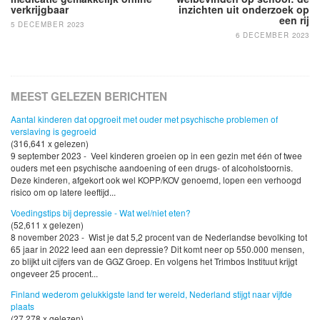
verkrijgbaar
inzichten uit onderzoek op
een rij
5 DECEMBER 2023
6 DECEMBER 2023
MEEST GELEZEN BERICHTEN
Aantal kinderen dat opgroeit met ouder met psychische problemen of
verslaving is gegroeid
(316,641 x gelezen)
9 september 2023 - Veel kinderen groeien op in een gezin met één of twee
ouders met een psychische aandoening of een drugs- of alcoholstoornis.
Deze kinderen, afgekort ook wel KOPP/KOV genoemd, lopen een verhoogd
risico om op latere leeftijd...
Voedingstips bij depressie - Wat wel/niet eten?
(52,611 x gelezen)
8 november 2023 - Wist je dat 5,2 procent van de Nederlandse bevolking tot
65 jaar in 2022 leed aan een depressie? Dit komt neer op 550.000 mensen,
zo blijkt uit cijfers van de GGZ Groep. En volgens het Trimbos Instituut krijgt
ongeveer 25 procent...
Finland wederom gelukkigste land ter wereld, Nederland stijgt naar vijfde
plaats
(27,278 x gelezen)