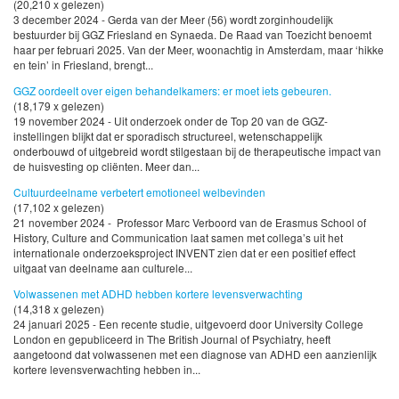
(20,210 x gelezen)
3 december 2024 - Gerda van der Meer (56) wordt zorginhoudelijk
bestuurder bij GGZ Friesland en Synaeda. De Raad van Toezicht benoemt
haar per februari 2025. Van der Meer, woonachtig in Amsterdam, maar ‘hikke
en tein’ in Friesland, brengt...
GGZ oordeelt over eigen behandelkamers: er moet iets gebeuren.
(18,179 x gelezen)
19 november 2024 - Uit onderzoek onder de Top 20 van de GGZ-
instellingen blijkt dat er sporadisch structureel, wetenschappelijk
onderbouwd of uitgebreid wordt stilgestaan bij de therapeutische impact van
de huisvesting op cliënten. Meer dan...
Cultuurdeelname verbetert emotioneel welbevinden
(17,102 x gelezen)
21 november 2024 - Professor Marc Verboord van de Erasmus School of
History, Culture and Communication laat samen met collega’s uit het
internationale onderzoeksproject INVENT zien dat er een positief effect
uitgaat van deelname aan culturele...
Volwassenen met ADHD hebben kortere levensverwachting
(14,318 x gelezen)
24 januari 2025 - Een recente studie, uitgevoerd door University College
London en gepubliceerd in The British Journal of Psychiatry, heeft
aangetoond dat volwassenen met een diagnose van ADHD een aanzienlijk
kortere levensverwachting hebben in...