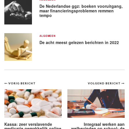
De Nederlandse ggz: boeken vooruitgang,
maar financieringsproblemen remmen
tempo
ALGEMEEN
De acht meest gelezen berichten in 2022
Bericht
VORIG BERICHT
VOLGEND BERICHT
navigatie
Kassa: zeer verslavende
Integraal werken aan
medicatie gemakkelijk online
welbevinden op school: de