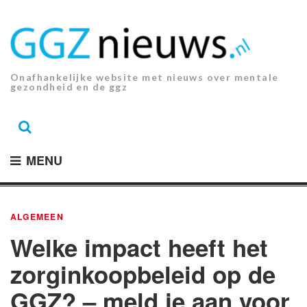
Ga
naar
de
inhoud.
Onafhankelijke website met nieuws over mentale
gezondheid en de ggz
MENU
ALGEMEEN
Welke impact heeft het
zorginkoopbeleid op de
GGZ? – meld je aan voor