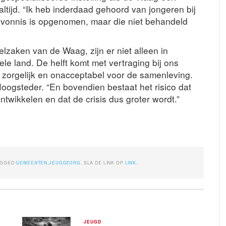
ltijd. “Ik heb inderdaad gehoord van jongeren bij
 vonnis is opgenomen, maar die niet behandeld
zaken van de Waag, zijn er niet alleen in
le land. De helft komt met vertraging bij ons
 is zorgelijk en onacceptabel voor de samenleving.
 Hoogsteder. “En bovendien bestaat het risico dat
twikkelen en dat de crisis dus groter wordt.”
AGGED
GEMEENTEN
,
JEUGDZORG
. SLA DE LINK OP
LINK
.
JEUGD