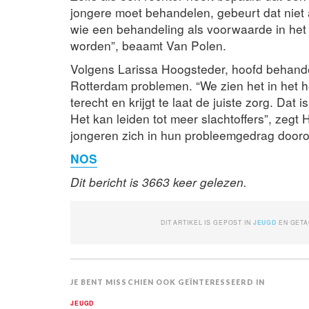
jongere moet behandelen, gebeurt dat niet a
wie een behandeling als voorwaarde in het
worden”, beaamt Van Polen.
Volgens Larissa Hoogsteder, hoofd behandel
Rotterdam problemen. “We zien het in het he
terecht en krijgt te laat de juiste zorg. Dat
Het kan leiden tot meer slachtoffers”, zegt
jongeren zich in hun probleemgedrag dooron
NOS
Dit bericht is 3663 keer gelezen.
DIT ARTIKEL IS GEPOST IN
JEUGD
EN GET
JE BENT MISSCHIEN OOK GEÏNTERESSEERD IN
JEUGD