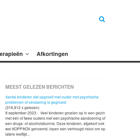
erapieën
Afkortingen
MEEST GELEZEN BERICHTEN
Aantal kinderen dat opgroeit met ouder met psychische
problemen of verslaving is gegroeid
(316,912 x gelezen)
9 september 2023 - Veel kinderen groeien op in een gezin
met één of twee ouders met een psychische aandoening of
een drugs- of alcoholstoornis. Deze kinderen, afgekort ook
wel KOPP/KOV genoemd, lopen een verhoogd risico om op
latere leeftijd...