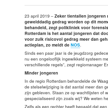
23 april 2019 –
Zeker tientallen jongeren
gewelddadig gedrag worden op dit moment
behandeld, zegt polikliniek voor forensi
Rotterdam is het aantal jongeren dat do
voor zulk risicovol gedrag meer dan ge
actieplan, zo meldt de
NOS
.
Sinds een paar jaar is de jeugdzorg gedece
nu een ongelooflijk ingewikkeld systeem me
verschillende regels”, zegt regiomanager E
Minder jongeren
In de regio Rotterdam behandelde de Waag j
de stelselwijziging is dat aantal meer dan 
zijn gebleven. Staan ze op wachtlijsten of 
gespecialiseerd zijn zoals wij? We weten he
Zelfs als een rechter heeft bepaald dat een