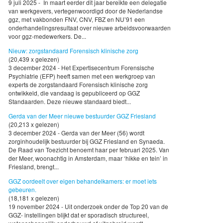
9 juli 2025 - In maart eerder dit jaar bereikte een delegatie
van werkgevers, vertegenwoordigd door de Nederlandse
ggz, met vakbonden FNV, CNV, FBZ en NU’91 een
onderhandelingsresultaat over nieuwe arbeidsvoorwaarden
voor ggz-medewerkers. De...
Nieuw: zorgstandaard Forensisch klinische zorg
(20,439 x gelezen)
3 december 2024 - Het Expertisecentrum Forensische
Psychiatrie (EFP) heeft samen met een werkgroep van
experts de zorgstandaard Forensisch klinische zorg
ontwikkeld, die vandaag is gepubliceerd op GGZ
Standaarden. Deze nieuwe standaard biedt...
Gerda van der Meer nieuwe bestuurder GGZ Friesland
(20,213 x gelezen)
3 december 2024 - Gerda van der Meer (56) wordt
zorginhoudelijk bestuurder bij GGZ Friesland en Synaeda.
De Raad van Toezicht benoemt haar per februari 2025. Van
der Meer, woonachtig in Amsterdam, maar ‘hikke en tein’ in
Friesland, brengt...
GGZ oordeelt over eigen behandelkamers: er moet iets
gebeuren.
(18,181 x gelezen)
19 november 2024 - Uit onderzoek onder de Top 20 van de
GGZ- instellingen blijkt dat er sporadisch structureel,