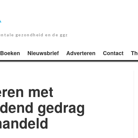
entale gezondheid en de ggz
Boeken
Nieuwsbrief
Adverteren
Contact
Th
eren met
jdend gedrag
handeld