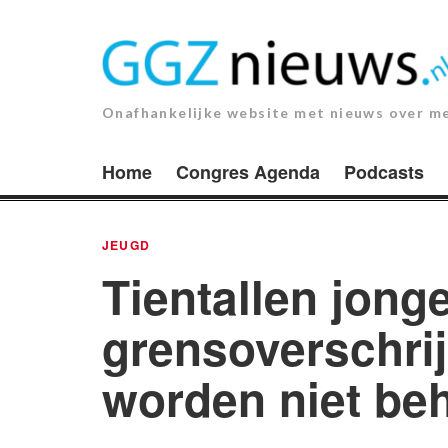
Ga
naar
de
inhoud.
Onafhankelijke website met nieuws over m
Home
Congres Agenda
Podcasts
JEUGD
Tientallen jong
grensoverschri
worden niet be