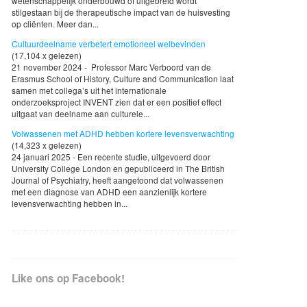
wetenschappelijk onderbouwd of uitgebreid wordt
stilgestaan bij de therapeutische impact van de huisvesting
op cliënten. Meer dan...
Cultuurdeelname verbetert emotioneel welbevinden
(17,104 x gelezen)
21 november 2024 - Professor Marc Verboord van de
Erasmus School of History, Culture and Communication laat
samen met collega’s uit het internationale
onderzoeksproject INVENT zien dat er een positief effect
uitgaat van deelname aan culturele...
Volwassenen met ADHD hebben kortere levensverwachting
(14,323 x gelezen)
24 januari 2025 - Een recente studie, uitgevoerd door
University College London en gepubliceerd in The British
Journal of Psychiatry, heeft aangetoond dat volwassenen
met een diagnose van ADHD een aanzienlijk kortere
levensverwachting hebben in...
Like ons op Facebook!