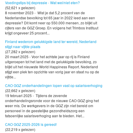
Voedingstips bij depressie - Wat wel/niet eten?
(52,621 x gelezen)
8 november 2023 - Wist je dat 5,2 procent van de
Nederlandse bevolking tot 65 jaar in 2022 leed aan een
depressie? Dit komt neer op 550.000 mensen, zo blijkt uit
cijfers van de GGZ Groep. En volgens het Trimbos Instituut
krijgt ongeveer 25 procent...
Finland wederom gelukkigste land ter wereld, Nederland
stijgt naar vijfde plaats
(27,282 x gelezen)
20 maart 2025 - Voor het achtste jaar op rij is Finland
uitgeroepen tot het land met de gelukkigste bevolking, zo
blijkt uit het nieuwste World Happiness Report. Nederland
stijgt een plek ten opzichte van vorig jaar en staat nu op de
vijfde...
CAO GGZ onderhandelingen lopen vast op salarisverhoging
(22,662 x gelezen)
19 februari 2025 - Tijdens de zevende
onderhandelingsronde voor de nieuwe CAO GGZ ging het
weer mis. De werkgevers in de GGZ zijn niet bereid om
personeel in de geestelijke gezondheidszorg een
fatsoenlijke salarisverhoging aan te bieden. Het...
CAO GGZ 2025-2026 is gereed!
(22,219 x gelezen)