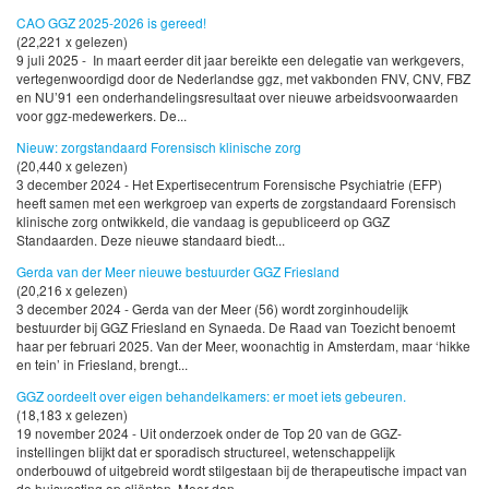
CAO GGZ 2025-2026 is gereed!
(22,221 x gelezen)
9 juli 2025 - In maart eerder dit jaar bereikte een delegatie van werkgevers,
vertegenwoordigd door de Nederlandse ggz, met vakbonden FNV, CNV, FBZ
en NU’91 een onderhandelingsresultaat over nieuwe arbeidsvoorwaarden
voor ggz-medewerkers. De...
Nieuw: zorgstandaard Forensisch klinische zorg
(20,440 x gelezen)
3 december 2024 - Het Expertisecentrum Forensische Psychiatrie (EFP)
heeft samen met een werkgroep van experts de zorgstandaard Forensisch
klinische zorg ontwikkeld, die vandaag is gepubliceerd op GGZ
Standaarden. Deze nieuwe standaard biedt...
Gerda van der Meer nieuwe bestuurder GGZ Friesland
(20,216 x gelezen)
3 december 2024 - Gerda van der Meer (56) wordt zorginhoudelijk
bestuurder bij GGZ Friesland en Synaeda. De Raad van Toezicht benoemt
haar per februari 2025. Van der Meer, woonachtig in Amsterdam, maar ‘hikke
en tein’ in Friesland, brengt...
GGZ oordeelt over eigen behandelkamers: er moet iets gebeuren.
(18,183 x gelezen)
19 november 2024 - Uit onderzoek onder de Top 20 van de GGZ-
instellingen blijkt dat er sporadisch structureel, wetenschappelijk
onderbouwd of uitgebreid wordt stilgestaan bij de therapeutische impact van
de huisvesting op cliënten. Meer dan...