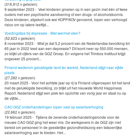
(316,912 x gelezen)
9 september 2023 - Veel kinderen groeien op in een gezin met één of twee
ouders met een psychische aandoening of een drugs- of alcoholstoornis.
Deze kinderen, afgekort ook wel KOPP/KOV genoemd, lopen een verhoogd
risico om op latere leeftijd...
Voedingstips bij depressie - Wat wel/niet eten?
(52,623 x gelezen)
8 november 2023 - Wist je dat 5,2 procent van de Nederlandse bevolking tot
65 jaar in 2022 leed aan een depressie? Dit komt neer op 550.000 mensen,
zo blijkt uit cijfers van de GGZ Groep. En volgens het Trimbos Instituut krijgt
ongeveer 25 procent...
Finland wederom gelukkigste land ter wereld, Nederland stijgt naar vijfde
plaats
(27,282 x gelezen)
20 maart 2025 - Voor het achtste jaar op rij is Finland uitgeroepen tot het land
met de gelukkigste bevolking, zo blijkt uit het nieuwste World Happiness
Report. Nederland stijgt een plek ten opzichte van vorig jaar en staat nu op
de vijfde...
CAO GGZ onderhandelingen lopen vast op salarisverhoging
(22,662 x gelezen)
19 februari 2025 - Tijdens de zevende onderhandelingsronde voor de
nieuwe CAO GGZ ging het weer mis. De werkgevers in de GGZ zijn niet
bereid om personeel in de geestelijke gezondheidszorg een fatsoenlijke
salarisverhoging aan te bieden. Het...