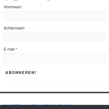
Voornaam
Achternaam
E-mail
*
Over GGZNieuws.nl
•
Privacy statement
•
Disclaimer