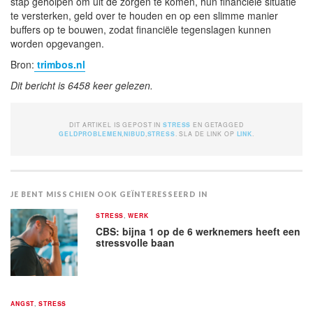
stap geholpen om uit de zorgen te komen, hun financiële situatie
te versterken, geld over te houden en op een slimme manier
buffers op te bouwen, zodat financiële tegenslagen kunnen
worden opgevangen.
Bron:
trimbos.nl
Dit bericht is 6458 keer gelezen.
DIT ARTIKEL IS GEPOST IN
STRESS
EN GETAGGED
GELDPROBLEMEN
,
NIBUD
,
STRESS
. SLA DE LINK OP
LINK
.
JE BENT MISSCHIEN OOK GEÏNTERESSEERD IN
STRESS
,
WERK
CBS: bijna 1 op de 6 werknemers heeft een
stressvolle baan
ANGST
,
STRESS