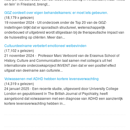
en tein’ in Friesland, brengt...
GGZ oordeelt over eigen behandelkamers: er moet iets gebeuren.
(18,179 x gelezen)
19 november 2024 - Uit onderzoek onder de Top 20 van de GGZ-
instellingen blijkt dat er sporadisch structureel, wetenschappelijk
onderbouwd of uitgebreid wordt stilgestaan bij de therapeutische impact van
de huisvesting op cliënten. Meer dan...
Cultuurdeelname verbetert emotioneel welbevinden
(17,102 x gelezen)
21 november 2024 - Professor Marc Verboord van de Erasmus School of
History, Culture and Communication laat samen met collega’s uit het
internationale onderzoeksproject INVENT zien dat er een positief effect
uitgaat van deelname aan culturele...
Volwassenen met ADHD hebben kortere levensverwachting
(14,319 x gelezen)
24 januari 2025 - Een recente studie, uitgevoerd door University College
London en gepubliceerd in The British Journal of Psychiatry, heeft
aangetoond dat volwassenen met een diagnose van ADHD een aanzienlijk
kortere levensverwachting hebben in...