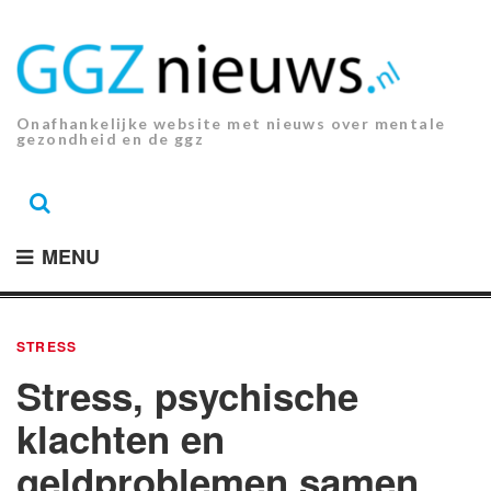
Ga
naar
de
inhoud.
Onafhankelijke website met nieuws over mentale
gezondheid en de ggz
MENU
STRESS
Stress, psychische
klachten en
geldproblemen samen