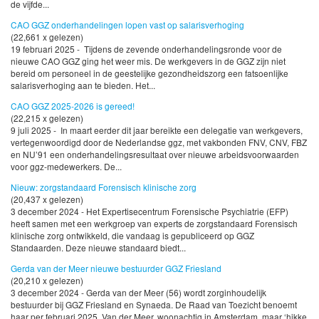
de vijfde...
CAO GGZ onderhandelingen lopen vast op salarisverhoging
(22,661 x gelezen)
19 februari 2025 - Tijdens de zevende onderhandelingsronde voor de
nieuwe CAO GGZ ging het weer mis. De werkgevers in de GGZ zijn niet
bereid om personeel in de geestelijke gezondheidszorg een fatsoenlijke
salarisverhoging aan te bieden. Het...
CAO GGZ 2025-2026 is gereed!
(22,215 x gelezen)
9 juli 2025 - In maart eerder dit jaar bereikte een delegatie van werkgevers,
vertegenwoordigd door de Nederlandse ggz, met vakbonden FNV, CNV, FBZ
en NU’91 een onderhandelingsresultaat over nieuwe arbeidsvoorwaarden
voor ggz-medewerkers. De...
Nieuw: zorgstandaard Forensisch klinische zorg
(20,437 x gelezen)
3 december 2024 - Het Expertisecentrum Forensische Psychiatrie (EFP)
heeft samen met een werkgroep van experts de zorgstandaard Forensisch
klinische zorg ontwikkeld, die vandaag is gepubliceerd op GGZ
Standaarden. Deze nieuwe standaard biedt...
Gerda van der Meer nieuwe bestuurder GGZ Friesland
(20,210 x gelezen)
3 december 2024 - Gerda van der Meer (56) wordt zorginhoudelijk
bestuurder bij GGZ Friesland en Synaeda. De Raad van Toezicht benoemt
haar per februari 2025. Van der Meer, woonachtig in Amsterdam, maar ‘hikke