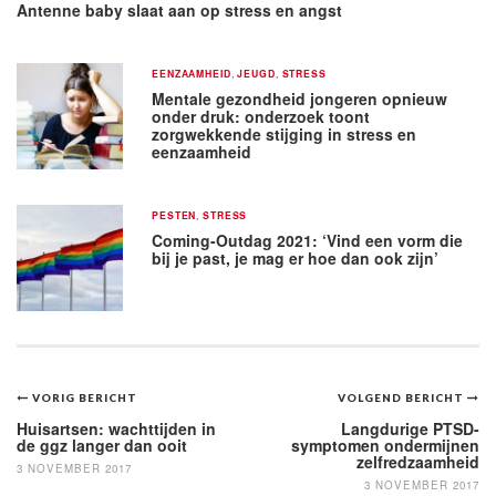
Antenne baby slaat aan op stress en angst
EENZAAMHEID
,
JEUGD
,
STRESS
Mentale gezondheid jongeren opnieuw
onder druk: onderzoek toont
zorgwekkende stijging in stress en
eenzaamheid
PESTEN
,
STRESS
Coming-Outdag 2021: ‘Vind een vorm die
bij je past, je mag er hoe dan ook zijn’
Bericht
VORIG BERICHT
VOLGEND BERICHT
navigatie
Huisartsen: wachttijden in
Langdurige PTSD-
de ggz langer dan ooit
symptomen ondermijnen
zelfredzaamheid
3 NOVEMBER 2017
3 NOVEMBER 2017