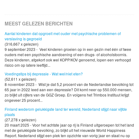
MEEST GELEZEN BERICHTEN
Aantal kinderen dat opgroeit met ouder met psychische problemen of
verslaving is gegroeid
(316,667 x gelezen)
9 september 2023 - Veel kinderen groeien op in een gezin met één of twee
ouders met een psychische aandoening of een drugs- of alcoholstoornis.
Deze kinderen, afgekort ook wel KOPP/KOV genoemd, lopen een verhoogd
risico om op latere leeftijd...
Voedingstips bij depressie - Wat wel/niet eten?
(52,611 x gelezen)
8 november 2023 - Wist je dat 5,2 procent van de Nederlandse bevolking tot
65 jaar in 2022 leed aan een depressie? Dit komt neer op 550.000 mensen,
zo blijkt uit cijfers van de GGZ Groep. En volgens het Trimbos Instituut krijgt
ongeveer 25 procent...
Finland wederom gelukkigste land ter wereld, Nederland stijgt naar vijfde
plaats
(27,278 x gelezen)
20 maart 2025 - Voor het achtste jaar op rij is Finland uitgeroepen tot het land
met de gelukkigste bevolking, zo blijkt uit het nieuwste World Happiness
Report. Nederland stijgt een plek ten opzichte van vorig jaar en staat nu op