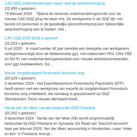
CAO GGZ onderhandelingen lopen vast op salarisverhoging
(22,655 x gelezen)
19 februari 2025 - Tijdens de zevende onderhandelingsronde voor de
nieuwe CAO GGZ ging het weer mis. De werkgevers in de GGZ zijn niet
bereid om personeel in de geestelijke gezondheidszorg een fatsoenlijke
salarisverhoging aan te bieden. Het...
CAO GGZ 2025-2026 is gereed!
(22,203 x gelezen)
9 juli 2025 - In maart eerder dit jaar bereikte een delegatie van werkgevers,
vertegenwoordigd door de Nederlandse ggz, met vakbonden FNV, CNV, FBZ
en NU’91 een onderhandelingsresultaat over nieuwe arbeidsvoorwaarden
voor ggz-medewerkers. De...
Nieuw: zorgstandaard Forensisch klinische zorg
(20,429 x gelezen)
3 december 2024 - Het Expertisecentrum Forensische Psychiatrie (EFP)
heeft samen met een werkgroep van experts de zorgstandaard Forensisch
klinische zorg ontwikkeld, die vandaag is gepubliceerd op GGZ
Standaarden. Deze nieuwe standaard biedt...
Gerda van der Meer nieuwe bestuurder GGZ Friesland
(20,202 x gelezen)
3 december 2024 - Gerda van der Meer (56) wordt zorginhoudelijk
bestuurder bij GGZ Friesland en Synaeda. De Raad van Toezicht benoemt
haar per februari 2025. Van der Meer, woonachtig in Amsterdam, maar ‘hikke
en tein’ in Friesland, brengt...