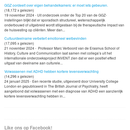
GGZ oordeelt over eigen behandelkamers: er moet iets gebeuren.
(18,172 x gelezen)
19 november 2024 - Uit onderzoek onder de Top 20 van de GGZ-
instellingen blijkt dat er sporadisch structureel, wetenschappelijk
onderbouwd of uitgebreid wordt stilgestaan bij de therapeutische impact van
de huisvesting op cliënten. Meer dan...
Cultuurdeelname verbetert emotioneel welbevinden
(17,095 x gelezen)
21 november 2024 - Professor Marc Verboord van de Erasmus School of
History, Culture and Communication laat samen met collega’s uit het
internationale onderzoeksproject INVENT zien dat er een positief effect
uitgaat van deelname aan culturele...
Volwassenen met ADHD hebben kortere levensverwachting
(14,296 x gelezen)
24 januari 2025 - Een recente studie, uitgevoerd door University College
London en gepubliceerd in The British Journal of Psychiatry, heeft
aangetoond dat volwassenen met een diagnose van ADHD een aanzienlijk
kortere levensverwachting hebben in...
Like ons op Facebook!