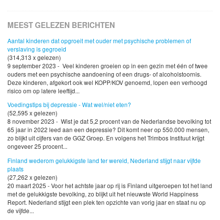
MEEST GELEZEN BERICHTEN
Aantal kinderen dat opgroeit met ouder met psychische problemen of
verslaving is gegroeid
(314,313 x gelezen)
9 september 2023 - Veel kinderen groeien op in een gezin met één of twee
ouders met een psychische aandoening of een drugs- of alcoholstoornis.
Deze kinderen, afgekort ook wel KOPP/KOV genoemd, lopen een verhoogd
risico om op latere leeftijd...
Voedingstips bij depressie - Wat wel/niet eten?
(52,595 x gelezen)
8 november 2023 - Wist je dat 5,2 procent van de Nederlandse bevolking tot
65 jaar in 2022 leed aan een depressie? Dit komt neer op 550.000 mensen,
zo blijkt uit cijfers van de GGZ Groep. En volgens het Trimbos Instituut krijgt
ongeveer 25 procent...
Finland wederom gelukkigste land ter wereld, Nederland stijgt naar vijfde
plaats
(27,262 x gelezen)
20 maart 2025 - Voor het achtste jaar op rij is Finland uitgeroepen tot het land
met de gelukkigste bevolking, zo blijkt uit het nieuwste World Happiness
Report. Nederland stijgt een plek ten opzichte van vorig jaar en staat nu op
de vijfde...